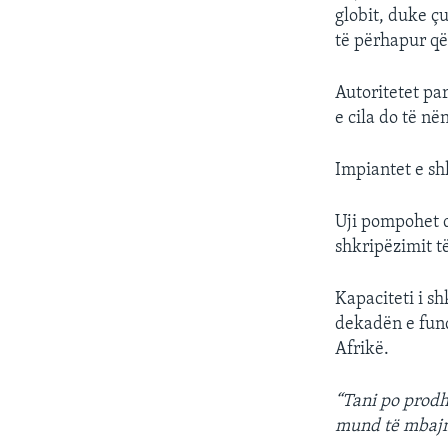
globit, duke ç
të përhapur që
Autoritetet pa
e cila do të në
Impiantet e sh
Uji pompohet d
shkripëzimit të
Kapaciteti i s
dekadën e fund
Afrikë.
“Tani po prodh
mund të mbajmë