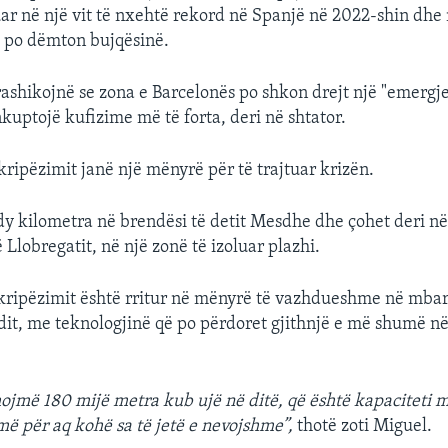
uar në një vit të nxehtë rekord në Spanjë në 2022-shin dhe 
 po dëmton bujqësinë.
rashikojnë se zona e Barcelonës po shkon drejt një "emergje
nkuptojë kufizime më të forta, deri në shtator.
kripëzimit janë një mënyrë për të trajtuar krizën.
y kilometra në brendësi të detit Mesdhe dhe çohet deri në
 Llobregatit, në një zonë të izoluar plazhi.
hkripëzimit është rritur në mënyrë të vazhdueshme në mba
it, me teknologjinë që po përdoret gjithnjë e më shumë n
ojmë 180 mijë metra kub ujë në ditë, që është kapaciteti 
 për aq kohë sa të jetë e nevojshme”,
thotë zoti Miguel.