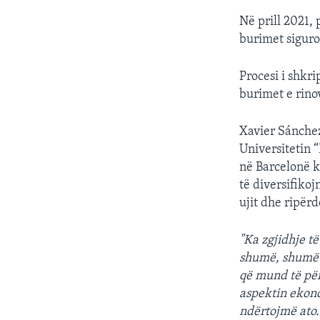
Në prill 2021, 
burimet sigur
Procesi i shkr
burimet e rin
Xavier Sánchez
Universitetin “
në Barcelonë k
të diversifiko
ujit dhe ripërdo
"Ka zgjidhje t
shumë, shumë th
që mund të për
aspektin ekono
ndërtojmë ato.