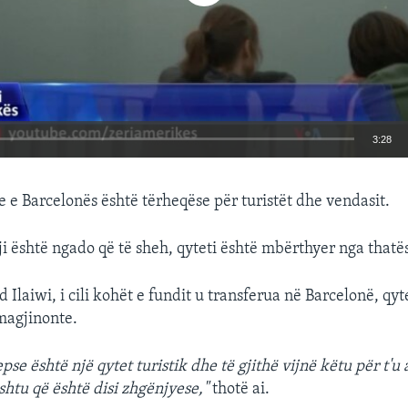
3:28
EMBED
e e Barcelonës është tërheqëse për turistët dhe vendasit.
ji është ngado që të sheh, qyteti është mbërthyer nga thatës
laiwi, i cili kohët e fundit u transferua në Barcelonë, qyt
imagjinonte.
pse është një qytet turistik dhe të gjithë vijnë këtu për t'u
shtu që është disi zhgënjyese,"
thotë ai.