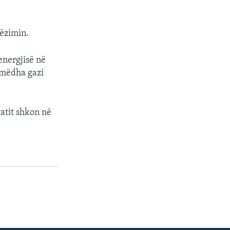
pëzimin.
energjisë në
ë mëdha gazi
gatit shkon në