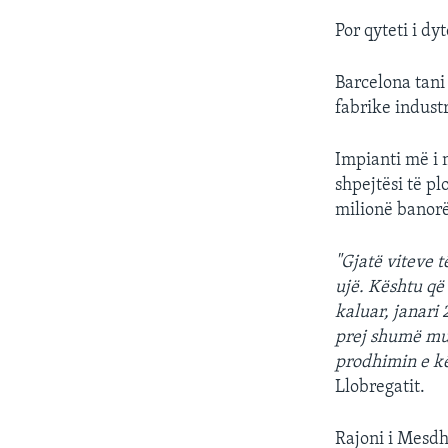
Por qyteti i dy
Barcelona tani
fabrike industr
Impianti më i 
shpejtësi të p
milionë banorë
"Gjatë viteve t
ujë. Kështu që 
kaluar, janari 
prej shumë mua
prodhimin e kë
Llobregatit.
Rajoni i Mesdh