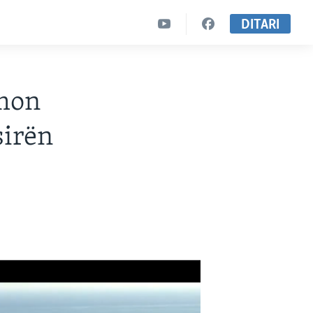
DITARI
hmon
sirën