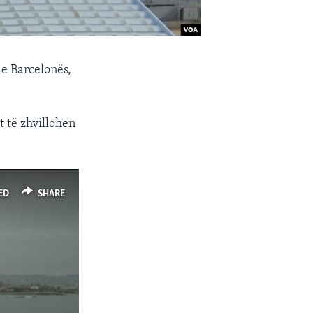
 e Barcelonës,
t të zhvillohen
ED
SHARE