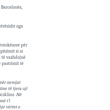
ë Barcelonës,
tërësisht nga
nëntokësore për
pëzimit si ai
t të vazhdojnë
 pastrimit të
për nevojat
me të tjera uji
iciklimi. Në
më t'i
je vërtet e