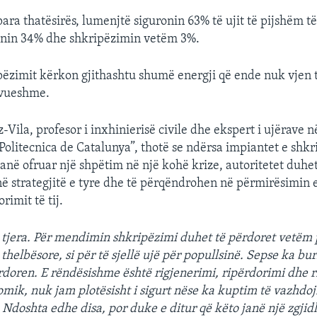
para thatësirës, lumenjtë siguronin 63% të ujit të pijshëm t
onin 34% dhe shkripëzimin vetëm 3%.
ipëzimit kërkon gjithashtu shumë energji që ende nuk vjen 
ovueshme.
-Vila, profesor i inxhinierisë civile dhe ekspert i ujërave 
Politecnica de Catalunya”, thotë se ndërsa impiantet e shkri
anë ofruar një shpëtim në një kohë krize, autoritetet duhe
jnë strategjitë e tyre dhe të përqëndrohen në përmirësimin e
rimit të tij.
ë tjera. Për mendimin shkripëzimi duhet të përdoret vetëm 
elbësore, si për të sjellë ujë për popullsinë. Sepse ka buri
doren. E rëndësishme është rigjenerimi, ripërdorimi dhe r
mik, nuk jam plotësisht i sigurt nëse ka kuptim të vazhdoj
 Ndoshta edhe disa, por duke e ditur që këto janë një zgjidh