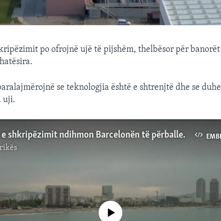
kripëzimit po ofrojnë ujë të pijshëm, thelbësor për banorët
hatësira.
paralajmërojnë se teknologjia është e shtrenjtë dhe se duhe
 uji.
Teknologjia e shkripëzimit ndihmon Barcelonën të përballet me thatësirën
EMB
rikës
No media source currently available