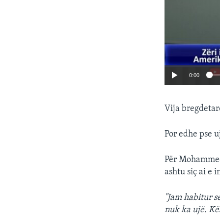
0:00
Vija bregdetar
Por edhe pse u
Për Mohammed I
ashtu siç ai e 
"Jam habitur se
nuk ka ujë. Kë