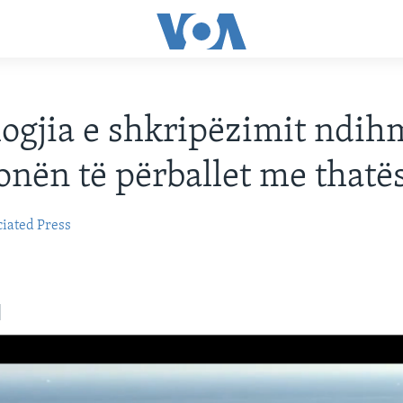
ogjia e shkripëzimit ndi
onën të përballet me thatë
iated Press