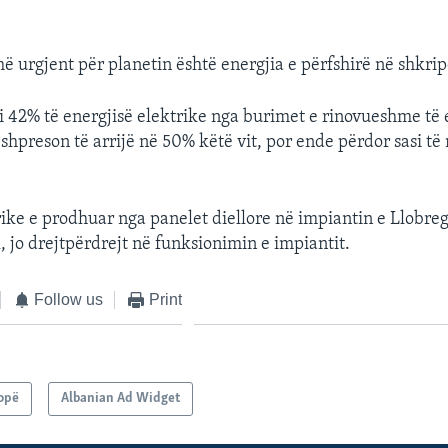
ë urgjent për planetin është energjia e përfshirë në shkri
 42% të energjisë elektrike nga burimet e rinovueshme të 
 shpreson të arrijë në 50% këtë vit, por ende përdor sasi t
rike e prodhuar nga panelet diellore në impiantin e Llobre
k, jo drejtpërdrejt në funksionimin e impiantit.
Follow us
Print
opë
Albanian Ad Widget