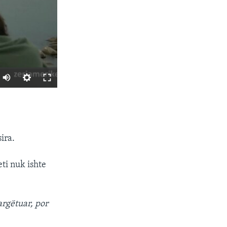
SHARE
ira.
eti nuk ishte
px
width
 argëtuar, por