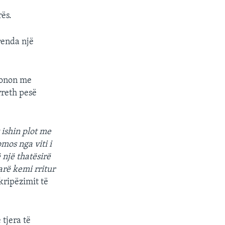
rës.
renda një
ionon me
rreth pesë
 ishin plot me
mos nga viti i
 një thatësirë
arë kemi rritur
kripëzimit të
tjera të