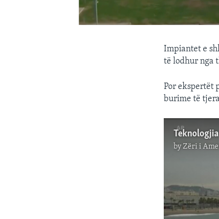
Impiantet e sh
të lodhur nga t
Por ekspertët 
burime të tjera
by
Zëri i Ame