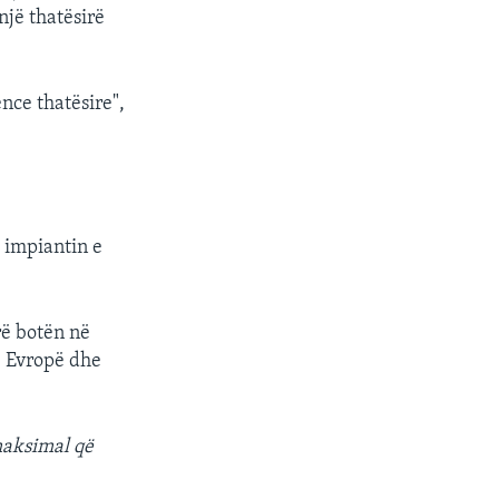
një thatësirë
nce thatësire",
 impiantin e
rë botën në
ë Evropë dhe
maksimal që