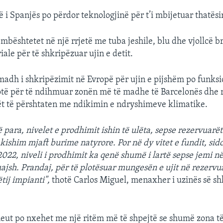
të i Spanjës po përdor teknologjinë për t’i mbijetuar thatësi
 mbështetet në një rrjetë me tuba jeshile, blu dhe vjollcë b
iale për të shkripëzuar ujin e detit.
madh i shkripëzimit në Evropë për ujin e pijshëm po funks
lotë për të ndihmuar zonën më të madhe të Barcelonës dhe 
t të përshtaten me ndikimin e ndryshimeve klimatike.
ë para, nivelet e prodhimit ishin të ulëta, sepse rezervuarët
kishim mjaft burime natyrore. Por në dy vitet e fundit, sido
2022, niveli i prodhimit ka qenë shumë i lartë sepse jemi në
jsh. Prandaj, për të plotësuar mungesën e ujit në rezervu
tij impianti",
thotë Carlos Miguel, menaxher i uzinës së sh
eut po nxehet me një ritëm më të shpejtë se shumë zona të 