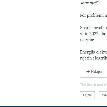
shtrenjtë”.
Por problemi m
Spanja prodhoi
vitin 2022 dhe
natyror.
Energjia elekt
rrjetin elektri
Ndajeni
This item is part of
Lajme
Evr