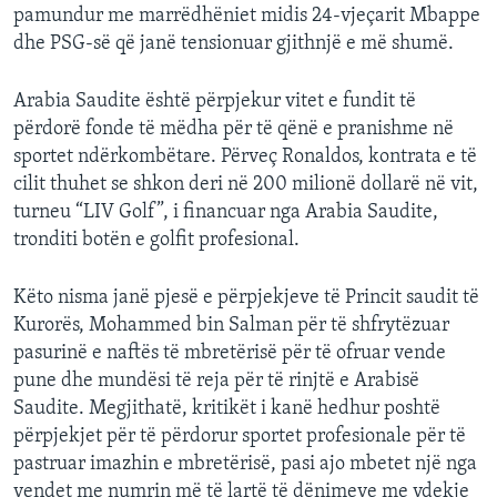
pamundur me marrëdhëniet midis 24-vjeçarit Mbappe
dhe PSG-së që janë tensionuar gjithnjë e më shumë.
Arabia Saudite është përpjekur vitet e fundit të
përdorë fonde të mëdha për të qënë e pranishme në
sportet ndërkombëtare. Përveç Ronaldos, kontrata e të
cilit thuhet se shkon deri në 200 milionë dollarë në vit,
turneu “LIV Golf”, i financuar nga Arabia Saudite,
tronditi botën e golfit profesional.
Këto nisma janë pjesë e përpjekjeve të Princit saudit të
Kurorës, Mohammed bin Salman për të shfrytëzuar
pasurinë e naftës të mbretërisë për të ofruar vende
pune dhe mundësi të reja për të rinjtë e Arabisë
Saudite. Megjithatë, kritikët i kanë hedhur poshtë
përpjekjet për të përdorur sportet profesionale për të
pastruar imazhin e mbretërisë, pasi ajo mbetet një nga
vendet me numrin më të lartë të dënimeve me vdekje