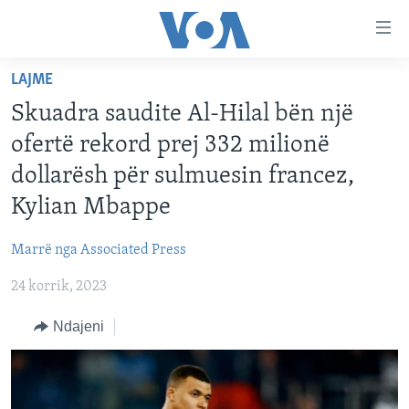
Lidhje
Kalo
në
LAJME
faqen
FAQJA KRYESORE
kryesore
Skuadra saudite Al-Hilal bën një
KATEGORITË
Kalo
ofertë rekord prej 332 milionë
tek
DITARI
AMERIKA
dollarësh për sulmuesin francez,
faqja
BALLKANI
kryesore
Kylian Mbappe
Learning English
Kalo
EVROPA
tek
Marrë nga Associated Press
FOLLOW US
BOTA
kërkimi
24 korrik, 2023
MJEDISI
Ndajeni
KULTURË
Gjuhët
SHKENCË DHE TEKNOLOGJI
SHËNDETËSI