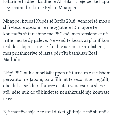
lojtarin e tij dhe i ka dhënë Al-Hilal-it leje për të hapur
negociatat direkt me Kylian Mbappen.
Mbappe, fitues i Kupës së Botës 2018, vendosi të mos e
shfrytëzojë opsionin e një zgjatjeje 12-mujore të
kontratës së tanishme me PSG-në, mes tensioneve në
rritje mes të dy palëve. Në vend të kësaj, ai planifikon
të dalë si lojtar i lirë në fund të sezonit të ardhshëm,
mes pritshmërive të larta për t’iu bashkuar Real
Madridit.
Ekipi PSG nuk e mori Mbappen në turneun e tanishëm
përgatitor në Japoni, para fillimit të sezonit të rregullt,
dhe duket se klubi francez është i vendosur ta shesë
atë, nëse nuk do të bindet të nënshkruajë një kontratë
të re.
Një marrëveshje e re tani duket gjithnjë e më shumë e