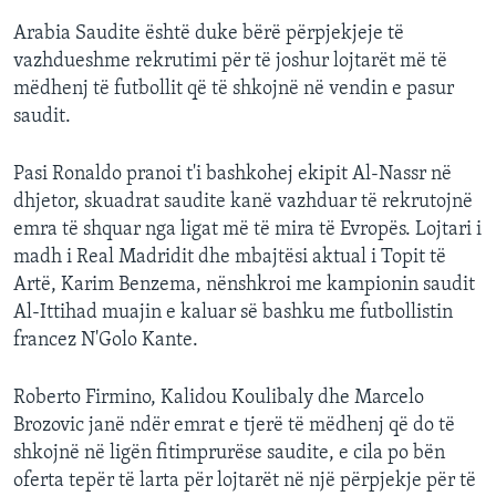
Arabia Saudite është duke bërë përpjekjeje të
vazhdueshme rekrutimi për të joshur lojtarët më të
mëdhenj të futbollit që të shkojnë në vendin e pasur
saudit.
Pasi Ronaldo pranoi t'i bashkohej ekipit Al-Nassr në
dhjetor, skuadrat saudite kanë vazhduar të rekrutojnë
emra të shquar nga ligat më të mira të Evropës. Lojtari i
madh i Real Madridit dhe mbajtësi aktual i Topit të
Artë, Karim Benzema, nënshkroi me kampionin saudit
Al-Ittihad muajin e kaluar së bashku me futbollistin
francez N'Golo Kante.
Roberto Firmino, Kalidou Koulibaly dhe Marcelo
Brozovic janë ndër emrat e tjerë të mëdhenj që do të
shkojnë në ligën fitimprurëse saudite, e cila po bën
oferta tepër të larta për lojtarët në një përpjekje për të