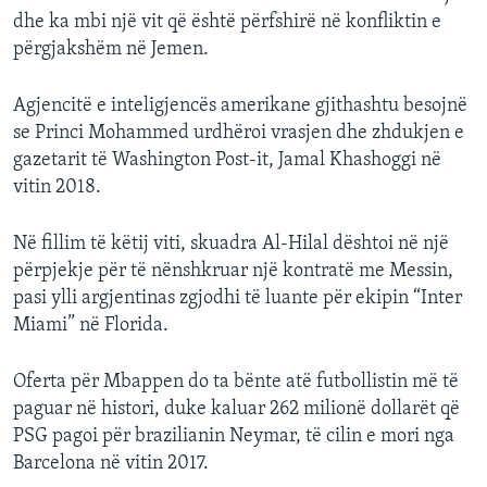
dhe ka mbi një vit që është përfshirë në konfliktin e
përgjakshëm në Jemen.
Agjencitë e inteligjencës amerikane gjithashtu besojnë
se Princi Mohammed urdhëroi vrasjen dhe zhdukjen e
gazetarit të Washington Post-it, Jamal Khashoggi në
vitin 2018.
Në fillim të këtij viti, skuadra Al-Hilal dështoi në një
përpjekje për të nënshkruar një kontratë me Messin,
pasi ylli argjentinas zgjodhi të luante për ekipin “Inter
Miami” në Florida.
Oferta për Mbappen do ta bënte atë futbollistin më të
paguar në histori, duke kaluar 262 milionë dollarët që
PSG pagoi për brazilianin Neymar, të cilin e mori nga
Barcelona në vitin 2017.