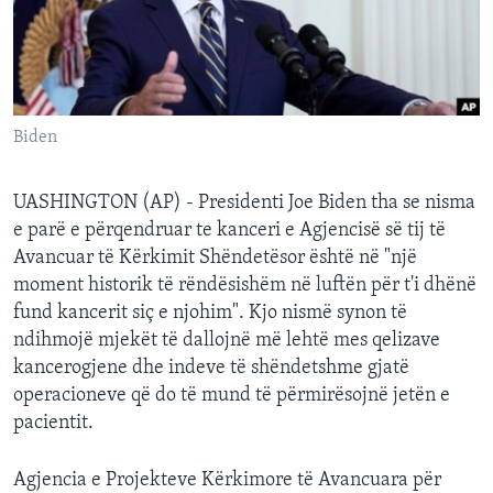
INTERVISTA
DITARI
Biden
UASHINGTON (AP) - Presidenti Joe Biden tha se nisma
e parë e përqendruar te kanceri e Agjencisë së tij të
Avancuar të Kërkimit Shëndetësor është në "një
moment historik të rëndësishëm në luftën për t'i dhënë
fund kancerit siç e njohim". Kjo nismë synon të
ndihmojë mjekët të dallojnë më lehtë mes qelizave
kancerogjene dhe indeve të shëndetshme gjatë
operacioneve që do të mund të përmirësojnë jetën e
pacientit.
Agjencia e Projekteve Kërkimore të Avancuara për