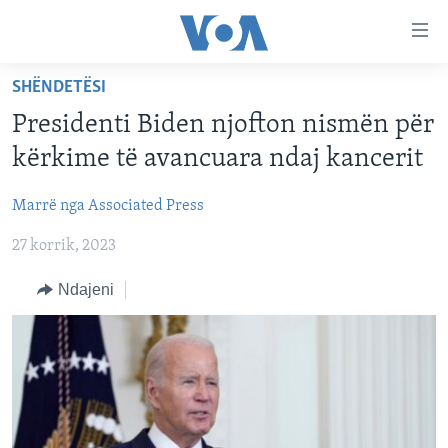
Lidhje
Kalo
në
SHËNDETËSI
faqen
FAQJA KRYESORE
kryesore
Presidenti Biden njofton nismën për
KATEGORITË
Kalo
kërkime të avancuara ndaj kancerit
tek
DITARI
AMERIKA
faqja
Marrë nga Associated Press
BALLKANI
kryesore
Learning English
Kalo
27 korrik, 2023
EVROPA
tek
FOLLOW US
BOTA
Ndajeni
kërkimi
MJEDISI
KULTURË
Gjuhët
SHKENCË DHE TEKNOLOGJI
SHËNDETËSI