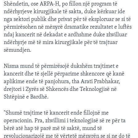
Shëndetin, ose ARPA-H, po fillon një program të
ndërhyrjeve kirurgjikale të sakta, duke kërkuar ide
nga sektori publik dhe privat për të eksploruar se si të
përmirësohen në mënyrë dramatike rezultatet e luftës
ndaj kancerit në dekadat e ardhshme duke zhvilluar
ndërhyrje më të mira kirurgjikale për të trajtuar
sëmundjen.
Nisma mund të përmirësojë dukshëm trajtimet e
kancerit dhe të sjellë përparime shkencore që kanë
aplikime ende të panjohura, tha Arati Prabhakar,
drejtori i Zyrës së Shkencës dhe Teknologjisë në
Shtëpinë e Bardhë.
"Shumë trajtime të kancerit ende fillojnë me
operacionin. Pra, zhvillimi i teknologjisë së re për ta
bërë atë hap të parë më të saktë, mund të
revolucionarizojë me të vërtetë mënyrën se si ne do të