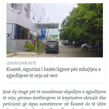
LEXONI EDHE KËTË
Kosovë, sigurimi i bazës ligjore për mbajtjen e
zgjedhjeve të reja në veri
Janë dy rrugë për të mundësuar shpalljen e zgjedhjeve
të reja; përmes dorëheqjeve të kryetarëve aktualë dhe
peticionit që sipas autoriteteve në Kosovë do të ishte