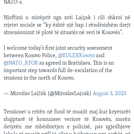
NATO-s.
Njoftimi u mirëprit nga zoti Lajçak i cili shkroi në
rrjetet sociale se “ky është një hap i rëndësishëm drejt
shtensionimit të plotë të situatës në veri të Kosovës”.
I welcome today’s first joint security assessment
between Kosovo Police,
@EULEXKosovo
and
@NATO_KFOR
as agreed in Bratislava. This is an
important step towards full de-escalation of the
tensions in the north of Kosovo.
— Miroslav Lajčák (@MiroslavLajcak)
August 3, 2023
Tensionet u rritën në fund të muajit maj kur kryetarët
shqiptarë të komunave veriore të Kosovës, morën
detyrën me mbështetjen e policisë, pas zgjedhjeve