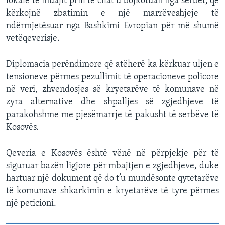
lokale të muajit prill të cilat u bojkotuan nga serbët, që
kërkojnë zbatimin e një marrëveshjeje të
ndërmjetësuar nga Bashkimi Evropian për më shumë
vetëqeverisje.
Diplomacia perëndimore që atëherë ka kërkuar uljen e
tensioneve përmes pezullimit të operacioneve policore
në veri, zhvendosjes së kryetarëve të komunave në
zyra alternative dhe shpalljes së zgjedhjeve të
parakohshme me pjesëmarrje të pakusht të serbëve të
Kosovës.
Qeveria e Kosovës është vënë në përpjekje për të
siguruar bazën ligjore për mbajtjen e zgjedhjeve, duke
hartuar një dokument që do t’u mundësonte qytetarëve
të komunave shkarkimin e kryetarëve të tyre përmes
një peticioni.