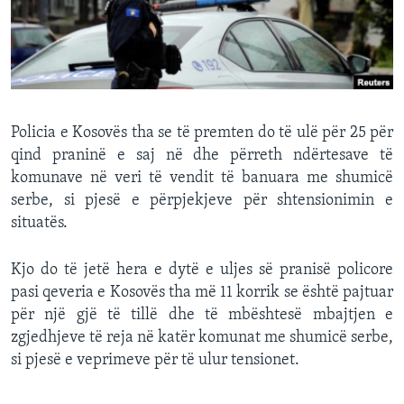
INTERVISTA
DITARI
Policia e Kosovës tha se të premten do të ulë për 25 për
qind praninë e saj në dhe përreth ndërtesave të
komunave në veri të vendit të banuara me shumicë
serbe, si pjesë e përpjekjeve për shtensionimin e
situatës.
Kjo do të jetë hera e dytë e uljes së pranisë policore
pasi qeveria e Kosovës tha më 11 korrik se është pajtuar
për një gjë të tillë dhe të mbështesë mbajtjen e
zgjedhjeve të reja në katër komunat me shumicë serbe,
si pjesë e veprimeve për të ulur tensionet.