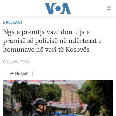
Lidhje
Kalo
në
BALLKANI
faqen
FAQJA KRYESORE
kryesore
Nga e premtja vazhdon ulja e
KATEGORITË
Kalo
pranisë së policisë në ndërtesat e
tek
DITARI
AMERIKA
komunave në veri të Kosovës
faqja
BALLKANI
kryesore
Learning English
03 gusht, 2023
Kalo
EVROPA
tek
Ndajeni
FOLLOW US
BOTA
kërkimi
MJEDISI
KULTURË
Gjuhët
SHKENCË DHE TEKNOLOGJI
SHËNDETËSI