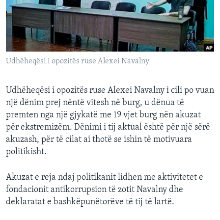
INTERVISTA
DITARI
Udhëheqësi i opozitës ruse Alexei Navalny
Udhëheqësi i opozitës ruse Alexei Navalny i cili po vuan
një dënim prej nëntë vitesh në burg, u dënua të
premten nga një gjykatë me 19 vjet burg nën akuzat
për ekstremizëm. Dënimi i tij aktual është për një sërë
akuzash, për të cilat ai thotë se ishin të motivuara
politikisht.
Akuzat e reja ndaj politikanit lidhen me aktivitetet e
fondacionit antikorrupsion të zotit Navalny dhe
deklaratat e bashkëpunëtorëve të tij të lartë.