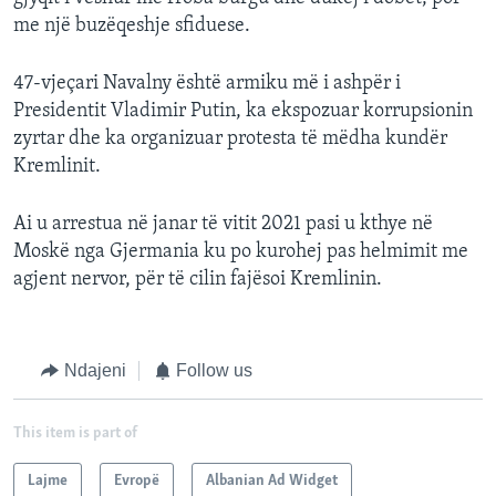
me një buzëqeshje sfiduese.
47-vjeçari Navalny është armiku më i ashpër i
Presidentit Vladimir Putin, ka ekspozuar korrupsionin
zyrtar dhe ka organizuar protesta të mëdha kundër
Kremlinit.
Ai u arrestua në janar të vitit 2021 pasi u kthye në
Moskë nga Gjermania ku po kurohej pas helmimit me
agjent nervor, për të cilin fajësoi Kremlinin.
Ndajeni
Follow us
This item is part of
Lajme
Evropë
Albanian Ad Widget