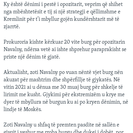
Ky është dënimi i pestë i opozitarit, veprim që shihet
nga mbështetësit e tij si një strategji e qëllimshme e
Kremlinit për t’i mbyllur gojën kundërshtarit më të
zjarrtë.
Prokuroria kishte kërkuar 20 vite burg për opozitarin
Navalny, ndërsa vetë ai ishte shprehur paraprakisht se
priste një dënim të gjatë.
Aktualisht, zoti Navalny po vuan nëntë vjet burg nën
akuzat për mashtrim dhe shpërfillje të gjykatës. Në
vitin 2021 ai u dënua me 30 muaj burg për shkelje të
lirimit me kusht. Gjykimi për ekstremizëm u krye me
dyer të mbyllura në burgun ku ai po kryen dënimin, në
lindje të Moskës.
Zoti Navalny u shfaq të premten pasdite në sallën e
gjyqit i veshur me rroba burgu dhe dukej i dobët, por