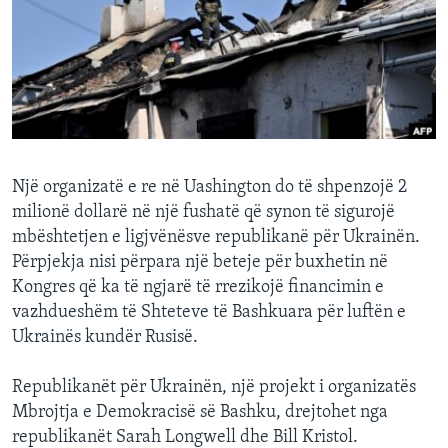
INTERVISTA
DITARI
Një organizatë e re në Uashington do të shpenzojë 2
milionë dollarë në një fushatë që synon të sigurojë
mbështetjen e ligjvënësve republikanë për Ukrainën.
Përpjekja nisi përpara një beteje për buxhetin në
Kongres që ka të ngjarë të rrezikojë financimin e
vazhdueshëm të Shteteve të Bashkuara për luftën e
Ukrainës kundër Rusisë.
Republikanët për Ukrainën, një projekt i organizatës
Mbrojtja e Demokracisë së Bashku, drejtohet nga
republikanët Sarah Longwell dhe Bill Kristol.