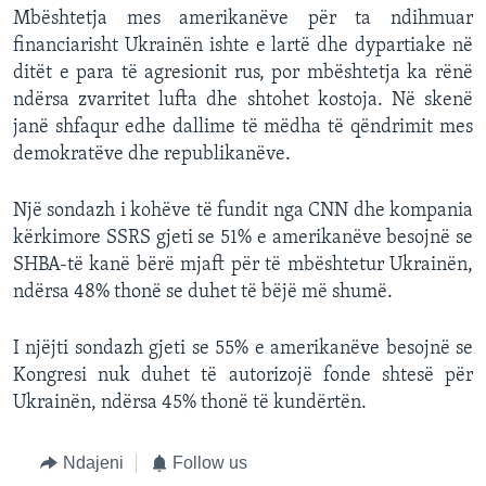
Mbështetja mes amerikanëve për ta ndihmuar
financiarisht Ukrainën ishte e lartë dhe dypartiake në
ditët e para të agresionit rus, por mbështetja ka rënë
ndërsa zvarritet lufta dhe shtohet kostoja. Në skenë
janë shfaqur edhe dallime të mëdha të qëndrimit mes
demokratëve dhe republikanëve.
Një sondazh i kohëve të fundit nga CNN dhe kompania
kërkimore SSRS gjeti se 51% e amerikanëve besojnë se
SHBA-të kanë bërë mjaft për të mbështetur Ukrainën,
ndërsa 48% thonë se duhet të bëjë më shumë.
I njëjti sondazh gjeti se 55% e amerikanëve besojnë se
Kongresi nuk duhet të autorizojë fonde shtesë për
Ukrainën, ndërsa 45% thonë të kundërtën.
Ndajeni
Follow us