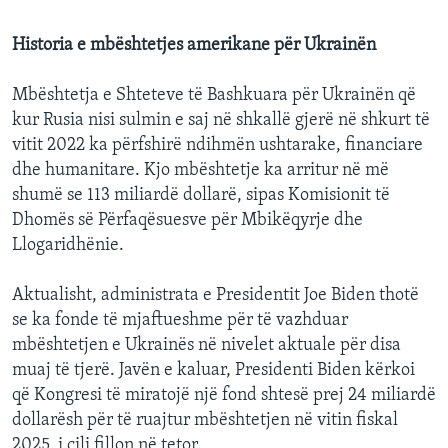
Historia e mbështetjes amerikane për Ukrainën
Mbështetja e Shteteve të Bashkuara për Ukrainën që
kur Rusia nisi sulmin e saj në shkallë gjerë në shkurt të
vitit 2022 ka përfshirë ndihmën ushtarake, financiare
dhe humanitare. Kjo mbështetje ka arritur në më
shumë se 113 miliardë dollarë, sipas Komisionit të
Dhomës së Përfaqësuesve për Mbikëqyrje dhe
Llogaridhënie.
Aktualisht, administrata e Presidentit Joe Biden thotë
se ka fonde të mjaftueshme për të vazhduar
mbështetjen e Ukrainës në nivelet aktuale për disa
muaj të tjerë. Javën e kaluar, Presidenti Biden kërkoi
që Kongresi të miratojë një fond shtesë prej 24 miliardë
dollarësh për të ruajtur mbështetjen në vitin fiskal
2025, i cili fillon në tetor.