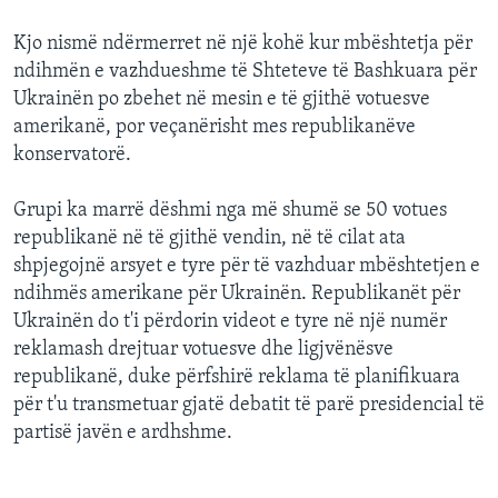
Kjo nismë ndërmerret në një kohë kur mbështetja për
ndihmën e vazhdueshme të Shteteve të Bashkuara për
Ukrainën po zbehet në mesin e të gjithë votuesve
amerikanë, por veçanërisht mes republikanëve
konservatorë.
Grupi ka marrë dëshmi nga më shumë se 50 votues
republikanë në të gjithë vendin, në të cilat ata
shpjegojnë arsyet e tyre për të vazhduar mbështetjen e
ndihmës amerikane për Ukrainën. Republikanët për
Ukrainën do t'i përdorin videot e tyre në një numër
reklamash drejtuar votuesve dhe ligjvënësve
republikanë, duke përfshirë reklama të planifikuara
për t'u transmetuar gjatë debatit të parë presidencial të
partisë javën e ardhshme.