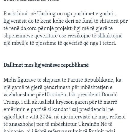
Pas kthimit në Uashington nga pushimet e gushtit,
ligjvënësit do të kenë kohë deri në fund të shtatorit për
të rënë dakord për një projekt-ligj më të gjerë të
shpenzimeve qeveritare ose rrezikojnë të shkaktojnë
një mbyllje të pjesshme të qeverisë që nga 1 tetori.
Dallimet mes ligjvënësve republikanë
Midis figurave të shquara të Partisë Republikane, ka
një gamë të gjerë qëndrimesh për mbështetjen e
vazhdueshme për Ukrainën. Ish-presidenti Donald
Trump, i cili aktualisht kryeson garën për të marrë
emërimin e partisë si kandat i saj presidencial në
zgjedhjet e vitit 2024, në një intervistë në maj, refuzoi
të angazhohej për të mbështetur Ukrainën Në të
kaluarën, ai i është referuar sulmit të Putinit ndaj