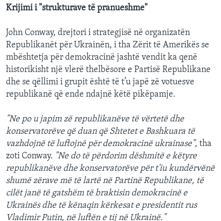
Krijimi i "strukturave të pranueshme"
John Conway, drejtori i strategjisë në organizatën
Republikanët për Ukrainën, i tha Zërit të Amerikës se
mbështetja për demokracinë jashtë vendit ka qenë
historikisht një vlerë thelbësore e Partisë Republikane
dhe se qëllimi i grupit është të t’u japë zë votuesve
republikanë që ende ndajnë këtë pikëpamje.
"Ne po u japim zë republikanëve të vërtetë dhe
konservatorëve që duan që Shtetet e Bashkuara të
vazhdojnë të luftojnë për demokracinë ukrainase",
tha
zoti Conway.
"Ne do të përdorim dëshmitë e këtyre
republikanëve dhe konservatorëve për t'iu kundërvënë
shumë zërave më të lartë në Partinë Republikane, të
cilët janë të gatshëm të braktisin demokracinë e
Ukrainës dhe të kënaqin kërkesat e presidentit rus
Vladimir Putin, në luftën e tij në Ukrainë."