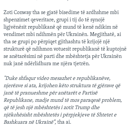
Zoti Conway tha se gjatë bisedime të ardhshme mbi
shpenzimet qeveritare, grupi i tij do të synojë
ligjvënësit republikanë që mund të kenë ndikim në
vendimet mbi ndihmën për Ukrainën. Megjithatë, ai
tha se grupi po përpiqet gjithashtu të krijojë një
strukturë që ndihmon votuesit republikanë të kuptojnë
se anëtarësimi në parti dhe mbështetja për Ukrainën
nuk janë ndërlidhura me njëra tjetrën.
"Duke shfaqur video mesazhet e republikanëve,
njerëzve si ata, krijohen këto struktura të gjërave që
janë të pranueshme për anëtarët e Partisë
Republikane, madje mund të mos paraqesë problem,
që të jesh një mbështetës i zotit Trump dhe
njëkohësisht mbështetës i përpjekjeve të Shtetet e
Bashkuara në Ukrainë”,
tha ai.