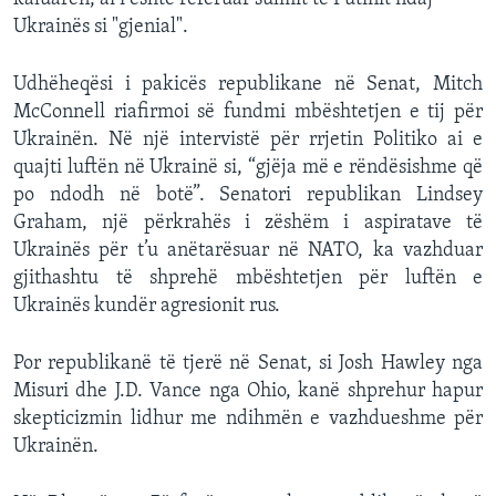
Ukrainës si "gjenial".
Udhëheqësi i pakicës republikane në Senat, Mitch
McConnell riafirmoi së fundmi mbështetjen e tij për
Ukrainën. Në një intervistë për rrjetin Politiko ai e
quajti luftën në Ukrainë si, “gjëja më e rëndësishme që
po ndodh në botë”. Senatori republikan Lindsey
Graham, një përkrahës i zëshëm i aspiratave të
Ukrainës për t’u anëtarësuar në NATO, ka vazhduar
gjithashtu të shprehë mbështetjen për luftën e
Ukrainës kundër agresionit rus.
Por republikanë të tjerë në Senat, si Josh Hawley nga
Misuri dhe J.D. Vance nga Ohio, kanë shprehur hapur
skepticizmin lidhur me ndihmën e vazhdueshme për
Ukrainën.