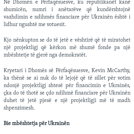
Në Dhomën e Përfaqësuesve, ku republikanët kanë
shumicën, numri i anëtarëve që kundërshtojnë
vazhdimin e ndihmës financiare për Ukrainën është i
lidhur ngushtë me votuesit.
Kjo nënkupton se do të jetë e vështirë që të miratohet
një projektligj që kërkon më shumë fonde pa një
mbështetje të gjerë nga demokratët.
Kryetari i Dhomës së Përfaqësuesve, Kevin McCarthy,
ka thënë se ai nuk do të lejojë që të sillet për votim
ndonjë projektligj shtesë për financimin e Ukrainës,
çka do të thotë se çdo ndihmë financiare për Ukrainën
duhet të jetë pjesë e një projektligji më të madh
shpenzimesh.
Bie mbështetja për Ukrainën