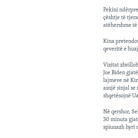
Pekini ndërpre
çështje të tjer
atëhershme të
Kina pretendon
qeveritë e hua
Vizitat zhvill
Joe Biden gjat
lajmeve në Kin
asnjë sinjal se
shqetësojnë Uas
Në qershor, Se
30 minuta gjat
spiunazh hyri 