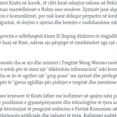
vizitoi Kinën në korrik, të cilët kanë mbajtur takime në Pek
suar marrëdhëniet e ftohta mes vendeve. Zyrtarët janë sh
in e komunikimit, por nuk kanë shfaqur përparim në konf
sigurinë, të drejtat e njeriut dhe betejën e vazhdueshme mbi
qeveria e udhëheqësit kinez Xi Jinping dëshiron të ringjallë
të huaj në Kinë, ndërsa ajo përpiqet të rimëkëmbet nga një r
mondo tha se ajo dhe ministri i Tregtisë Wang Wentao ranë
ër orësh për të nisur një "shkëmbim informacioni" mbi kont
 tha se do të ngrihet një "grup pune" me zyrtarë dhe përfaqë
 për të "gjetur zgjidhje për çështjet e tregtisë dhe investime
ave kryesore të Kinës lidhet me kufizimet në qasjen ndaj pa
 prodhimin e gjysmëpërçuesve dhe teknologjive të tjera a
 që kërcënojnë të pengojnë ambicien e Partisë Komuniste n
teligjencën artificiale dhe industri të tjera. Kufizimet godit