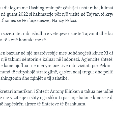
u dialogun me Uashingtonin për çështjet ushtarake, klima
a në gusht 2022 si hakmarrje për një vizitë në Tajvan të kry
 Dhomës së Përfaqësuesve, Nancy Pelosi.
 sovranitet mbi ishullin e vetëqeverisur të Tajvanit dhe k
ja të kenë kontakt me të.
ohen bazuar në një marrëveshje mes udhëheqësit kinez Xi d
ë një takimi nëntorin e kaluar në Indonezi. Agjencitë shtetë
ë kanë njoftuar në mënyrë pozitive mbi vizitat, por Pekin
 mund të ndryshojë strategjinë, qasjen ndaj tregut dhe politi
hingtonin dhe fqinjët e tij aziatikë.
kretari amerikan i Shtetit Antony Blinken u takua me udh
ë një vizite që u shty nga shkurti pasi një balonë kineze e 
në hapësirën ajrore të Shteteve të Bashkuara.