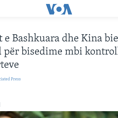
t e Bashkuara dhe Kina bi
 për bisedime mbi kontrol
teve
iated Press