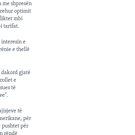
in me shpresën
prehur optimit
liktet mbi
 tarifat.
 interesin e
ënie e thellë
 dakord gjatë
rollet e
sues të
ve".
jisjeve të
merikane, për
ë pushtet për
ën rëndë