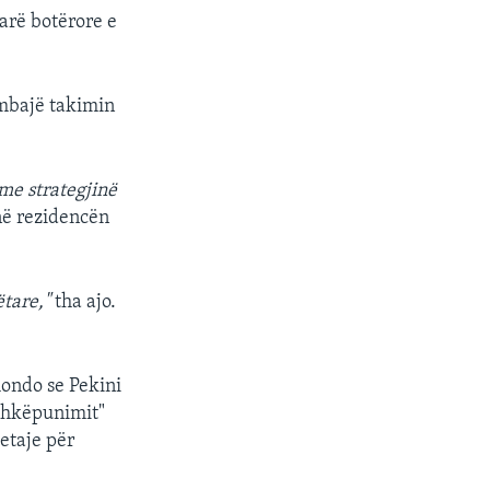
arë botërore e
 mbajë takimin
me strategjinë
në rezidencën
tare,"
tha ajo.
mondo se Pekini
ashkëpunimit"
etaje për