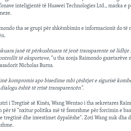
efonave inteligjentë të Huawei Technologies Ltd., marka e p
ineze.
mondo tha se grupi për shkëmbimin e informacionit do të
ën.
hkuara janë të përkushtuara të jenë transparente në lidhje 
ontrollit të eksporteve,"
u tha zonja Raimondo gazetarëve 
asadorit Nicholas Burns.
jmë kompromis apo bisedime mbi çështjet e sigurisë kombë
j dialogu është të rrisë transparencën".
stri i Tregtisë së Kinës, Wang Wentao i tha sekretares Rai
m për të "nxitur politika më të favorshme për forcimin e b
te tregtinë dhe investimet dypalëshe". Zoti Wang nuk dha d
dshme.