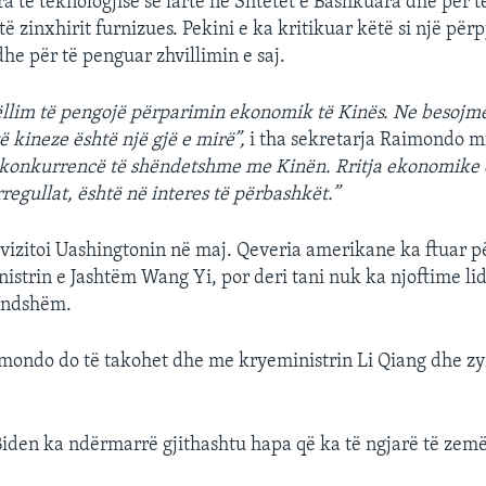
ra të teknologjisë së lartë në Shtetet e Bashkuara dhe për t
ë zinxhirit furnizues. Pekini e ka kritikuar këtë si një përp
he për të penguar zhvillimin e saj.
llim të pengojë përparimin ekonomik të Kinës. Ne besojmë
ë kineze është një gjë e mirë”,
i tha sekretarja Raimondo mi
konkurrencë të shëndetshme me Kinën. Rritja ekonomike e
regullat, është në interes të përbashkët.”
vizitoi Uashingtonin në maj. Qeveria amerikane ka ftuar pë
istrin e Jashtëm Wang Yi, por deri tani nuk ka njoftime li
undshëm.
mondo do të takohet dhe me kryeministrin Li Qiang dhe zyr
iden ka ndërmarrë gjithashtu hapa që ka të ngjarë të zemë