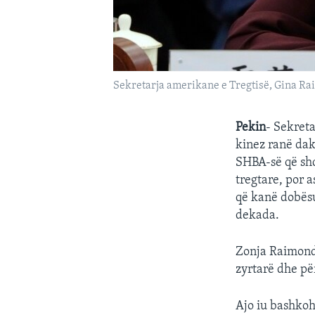
Sekretarja amerikane e Tregtisë, Gina Rai
Pekin
- Sekret
kinez ranë dak
SHBA-së që shq
tregtare, por 
që kanë dobësu
dekada.
Zonja Raimondo
zyrtarë dhe pë
Ajo iu bashkoh