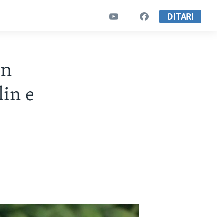
DITARI
en
lin e