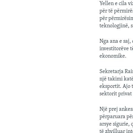
Yellen e cila 
për të përmirë
për përmirësim
teknologjinë, 
Nga ana e saj, 
investitorëve 
ekonomike.
Sekretarja Rai
një takimi kat
eksportit. Ajo
sektorit privat
Një prej ankes
përparuara për
arsye sigurie,
të zhvilluar in