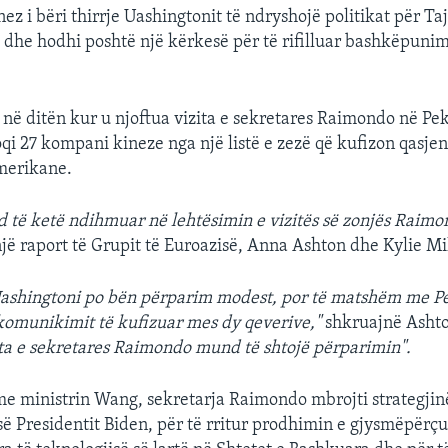
ez i bëri thirrje Uashingtonit të ndryshojë politikat për T
ra dhe hodhi poshtë një kërkesë për të rifilluar bashkëpuni
, në ditën kur u njoftua vizita e sekretares Raimondo në Pek
qi 27 kompani kineze nga një listë e zezë që kufizon qasjen
merikane.
të ketë ndihmuar në lehtësimin e vizitës së zonjës Raimo
jë raport të Grupit të Euroazisë, Anna Ashton dhe Kylie Mi
Uashingtoni po bën përparim modest, por të matshëm me P
komunikimit të kufizuar mes dy qeverive,"
shkruajnë Asht
ta e sekretares Raimondo mund të shtojë përparimin".
me ministrin Wang, sekretarja Raimondo mbrojti strategjin
së Presidentit Biden, për të rritur prodhimin e gjysmëpërç