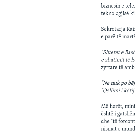
biznesin e tel
teknologjisë k
Sekretarja Rai
e parë të mart
"Shtetet e Bas
e zbatimit të k
zyrtare të amb
"Ne nuk po bë
"Qëllimi i këti
Më herët, mini
është i gatshë
dhe "të forcon
nismat e mun