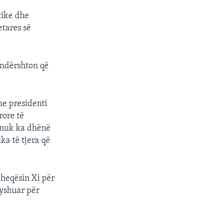
tike dhe
etares së
undërshton që
he presidenti
rore të
i nuk ka dhënë
ka të tjera që
ëheqësin Xi për
dyshuar për