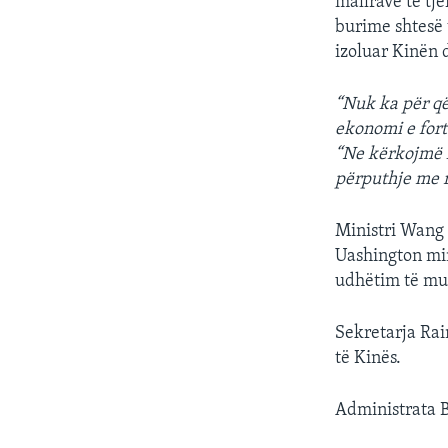
mallrave të tje
burime shtesë t
izoluar Kinën d
“Nuk ka për që
ekonomi e fort
“Ne kërkojmë 
përputhje me r
Ministri Wang 
Uashington min
udhëtim të m
Sekretarja Rai
të Kinës.
Administrata B