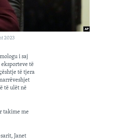
ht 2023
mologu i saj
 eksporteve të
ështje të tjera
smarrëveshjet
 të ulët në
ar takime me
arit, Janet