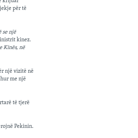
ë krijuar
jekje për të
 se një
nistrit kinez.
 Kinës, në
r një vizitë në
dhur me një
tarë të tjerë
rojnë Pekinin.