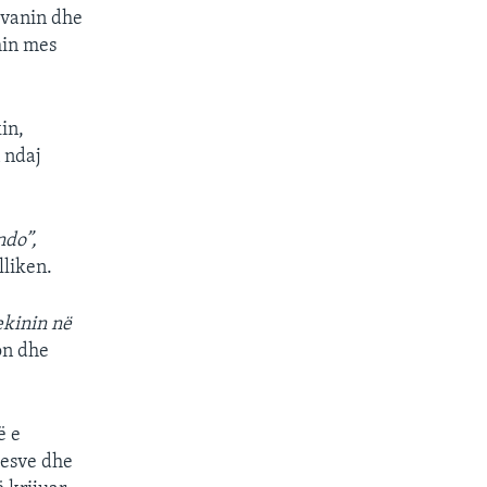
ajvanin dhe
min mes
in,
 ndaj
ndo”,
lliken.
ekinin në
on dhe
ë e
uesve dhe