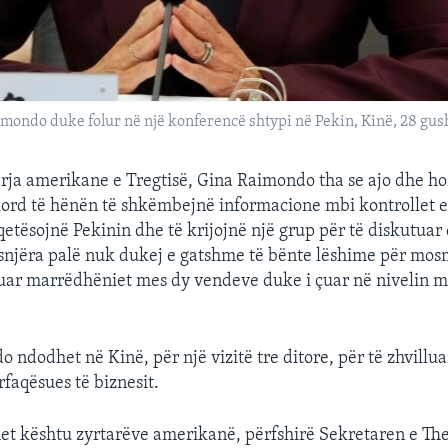
mondo duke folur në një konferencë shtypi në Pekin, Kinë, 28 gus
arja amerikane e Tregtisë, Gina Raimondo tha se ajo dhe ho
ord të hënën të shkëmbejnë informacione mbi kontrollet e
etësojnë Pekinin dhe të krijojnë një grup për të diskutuar ç
asnjëra palë nuk dukej e gatshme të bënte lëshime për mo
ar marrëdhëniet mes dy vendeve duke i çuar në nivelin më
 ndodhet në Kinë, për një vizitë tre ditore, për të zhvillu
rfaqësues të biznesit.
et kështu zyrtarëve amerikanë, përfshirë Sekretaren e Thes