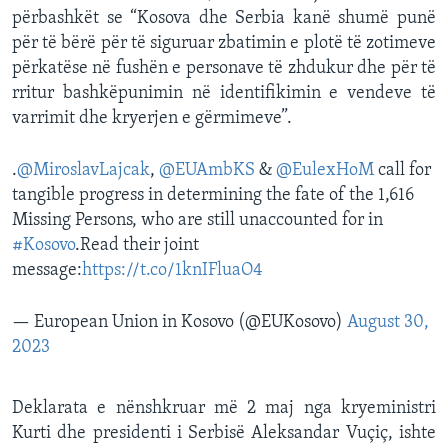
përbashkët se “Kosova dhe Serbia kanë shumë punë
për të bërë për të siguruar zbatimin e plotë të zotimeve
përkatëse në fushën e personave të zhdukur dhe për të
rritur bashkëpunimin në identifikimin e vendeve të
varrimit dhe kryerjen e gërmimeve”.
.
@MiroslavLajcak
,
@EUAmbKS
&
@EulexHoM
call for
tangible progress in determining the fate of the 1,616
Missing Persons, who are still unaccounted for in
#Kosovo
.Read their joint
message:
https://t.co/1knIFluaO4
— European Union in Kosovo (@EUKosovo)
August 30,
2023
Deklarata e nënshkruar më 2 maj nga kryeministri
Kurti dhe presidenti i Serbisë Aleksandar Vuçiç, ishte