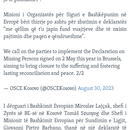
Misioni i Organizatës për Siguri e Bashkëpunim në
Evropë bëri thirrje po ashtu për zbatimin e deklaratës
“me qëllim që t'u japin fund vuajtjeve dhe të nxisin
pajtimin dhe paqen e qëndrueshme”.
We call on the parties to implement the Declaration on
Missing Persons signed on 2 May this year in Brussels,
aiming to bring closure to the suffering and fostering
lasting reconciliation and peace. 2/2
— OSCE Kosovo (@OSCEKosovo)
August 30, 2023
I dërguari i Bashkimit Evropian Miroslav Lajçak, shefi i
Zyrës së BE-së në Kosovë Tomáš Szunyog dhe Shefi i
Misionit të Bashkimit Evropian për Sundimin e Ligjit,
Giovanni Pietro Barbano, thanë në një deklaratë të