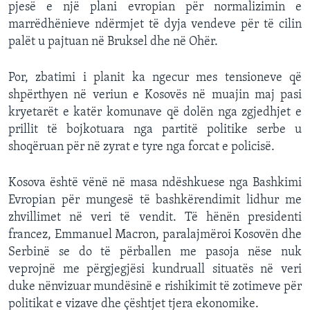
pjesë e një plani evropian për normalizimin e
marrëdhënieve ndërmjet të dyja vendeve për të cilin
palët u pajtuan në Bruksel dhe në Ohër.
Por, zbatimi i planit ka ngecur mes tensioneve që
shpërthyen në veriun e Kosovës në muajin maj pasi
kryetarët e katër komunave që dolën nga zgjedhjet e
prillit të bojkotuara nga partitë politike serbe u
shoqëruan për në zyrat e tyre nga forcat e policisë.
Kosova është vënë në masa ndëshkuese nga Bashkimi
Evropian për mungesë të bashkërendimit lidhur me
zhvillimet në veri të vendit. Të hënën presidenti
francez, Emmanuel Macron, paralajmëroi Kosovën dhe
Serbinë se do të përballen me pasoja nëse nuk
veprojnë me përgjegjësi kundruall situatës në veri
duke nënvizuar mundësinë e rishikimit të zotimeve për
politikat e vizave dhe çështjet tjera ekonomike.