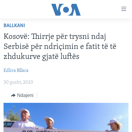
Lidhje
Kalo
në
BALLKANI
faqen
FAQJA KRYESORE
kryesore
Kosovë: Thirrje për trysni ndaj
KATEGORITË
Kalo
Serbisë për ndriçimin e fatit të të
tek
DITARI
AMERIKA
zhdukurve gjatë luftës
faqja
BALLKANI
kryesore
Learning English
Edlira Bllaca
Kalo
EVROPA
tek
30 gusht, 2023
FOLLOW US
BOTA
kërkimi
Ndajeni
MJEDISI
KULTURË
Gjuhët
SHKENCË DHE TEKNOLOGJI
SHËNDETËSI