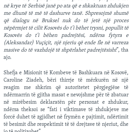
në krye të Serbisë janë po ata që e shkaktuan zhdukjen
me dhunë të më të dashurve tanë. Shpresojmë shumë
që dialogu në Bruksel nuk do të jetë një proces
nëpërmjet të cilit Kosovës do t’i bëhet trysni, popullit të
Kosovës do t’i bëhen padrejtësi, ndërsa fytyra e
(Aleksandar) Vuçiçit, një njeriu që ende fle në varreza
masive do të vazhdojë të shpërlahet padrejtësisht
”, tha
ajo.
Shefja e Misionit të Kombeve të Bashkuara në Kosovë,
Caroline Ziadeh, bëri thirrje të mërkurën në një
reagim me shkrim që autoritetet përgjegjëse të
ndërmarrin të gjitha masat e nevojshme për të zbatuar
në mirëbesim deklaratën për personat e zhdukur,
ndërsa theksoi se “fati i viktimave të zhdukjeve me
forcë duhet të zgjidhet në frymën e pajtimit, ndërtimit
të besimit dhe respektimit të të drejtave të njeriut, dhe
jo të politizohet”.