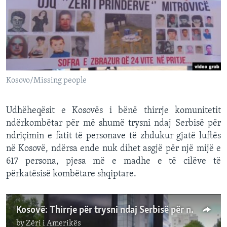
INTERVISTA
DITARI
Kosovo/Missing people
Udhëheqësit e Kosovës i bënë thirrje komunitetit
ndërkombëtar për më shumë trysni ndaj Serbisë për
ndriçimin e fatit të personave të zhdukur gjatë luftës
në Kosovë, ndërsa ende nuk dihet asgjë për një mijë e
617 persona, pjesa më e madhe e të cilëve të
përkatësisë kombëtare shqiptare.
Kosovë: Thirrje për trysni ndaj Serbisë për ndriçimin e fatit të të zhdukurve gjatë luftës
by
Zëri i Amerikës