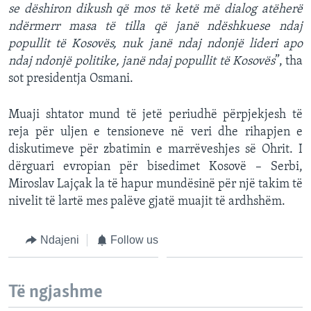
se dëshiron dikush që mos të ketë më dialog atëherë
ndërmerr masa të tilla që janë ndëshkuese ndaj
popullit të Kosovës, nuk janë ndaj ndonjë lideri apo
ndaj ndonjë politike, janë ndaj popullit të Kosovës
”, tha
sot presidentja Osmani.
Muaji shtator mund të jetë periudhë përpjekjesh të
reja për uljen e tensioneve në veri dhe rihapjen e
diskutimeve për zbatimin e marrëveshjes së Ohrit. I
dërguari evropian për bisedimet Kosovë – Serbi,
Miroslav Lajçak la të hapur mundësinë për një takim të
nivelit të lartë mes palëve gjatë muajit të ardhshëm.
Ndajeni
Follow us
Të ngjashme