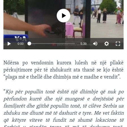
No media source currently available
0:00
5:39
Ndërsa po vendosnin kurora lulesh në një pllakë
përkujtimore për të zhdukurit ata thanë se kjo është
“plaga më e thellë dhe dhimbja më e madhe e vendit”.
“
Kjo për popullin tonë është një dhimbje që nuk po
përfundon kurrë dhe një mungesë e drejtësisë për
familjarët dhe gjithë popullin tonë, të cilëve Serbia ua
zhduku me dhunë më të dashurit e tyre. Me vet faktin
që këtyre viteve të fundit në shumë lokacione të