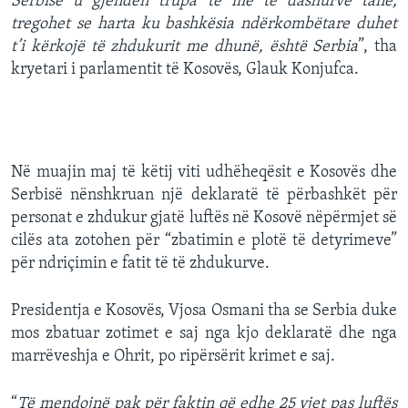
Serbisë u gjendën trupa të më të dashurve tanë,
tregohet se harta ku bashkësia ndërkombëtare duhet
t’i kërkojë të zhdukurit me dhunë, është Serbia
”, tha
kryetari i parlamentit të Kosovës, Glauk Konjufca.
Në muajin maj të këtij viti udhëheqësit e Kosovës dhe
Serbisë nënshkruan një deklaratë të përbashkët për
personat e zhdukur gjatë luftës në Kosovë nëpërmjet së
cilës ata zotohen për “zbatimin e plotë të detyrimeve”
për ndriçimin e fatit të të zhdukurve.
Presidentja e Kosovës, Vjosa Osmani tha se Serbia duke
mos zbatuar zotimet e saj nga kjo deklaratë dhe nga
marrëveshja e Ohrit, po ripërsërit krimet e saj.
“
Të mendojnë pak për faktin që edhe 25 vjet pas luftës