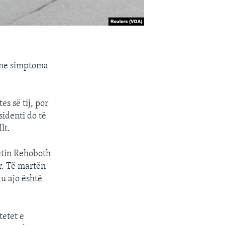
 me simptoma
es së tij, por
sidenti do të
lt.
tetin Rehoboth
r. Të martën
ku ajo është
tetet e