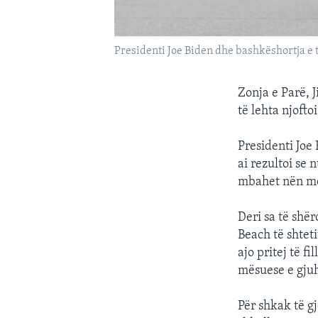
Presidenti Joe Biden dhe bashkëshortja e ti
Zonja e Parë, 
të lehta njofto
Presidenti Joe 
ai rezultoi se
mbahet nën mon
Deri sa të shër
Beach të shtet
ajo pritej të f
mësuese e gjuh
Për shkak të g