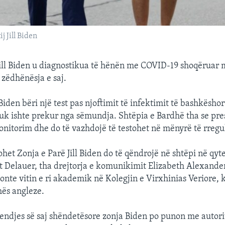
j Jill Biden
Jill Biden u diagnostikua të hënën me COVID-19 shoqëruar
i zëdhënësja e saj.
Biden bëri një test pas njoftimit të infektimit të bashkëshort
 nuk ishte prekur nga sëmundja. Shtëpia e Bardhë tha se pre
itorim dhe do të vazhdojë të testohet në mënyrë të rregul
ohet Zonja e Parë Jill Biden do të qëndrojë në shtëpi në qy
it Delauer, tha drejtorja e komunikimit Elizabeth Alexande
illonte vitin e ri akademik në Kolegjin e Virxhinias Veriore, 
ës angleze.
jendjes së saj shëndetësore zonja Biden po punon me autori