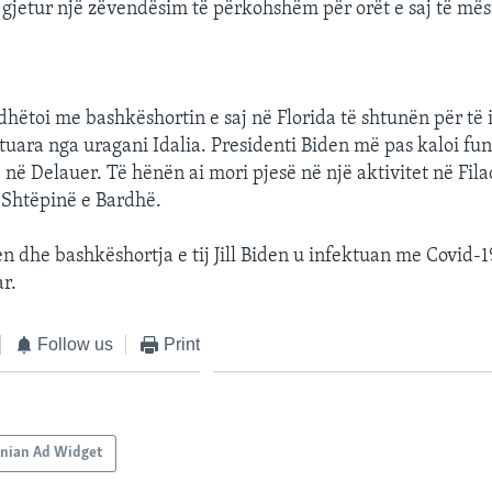
ë gjetur një zëvendësim të përkohshëm për orët e saj të mës
dhëtoi me bashkëshortin e saj në Florida të shtunën për të
uara nga uragani Idalia. Presidenti Biden më pas kaloi fu
e në Delauer. Të hënën ai mori pjesë në një aktivitet në Fil
 Shtëpinë e Bardhë.
n dhe bashkëshortja e tij Jill Biden u infektuan me Covid-1
ar.
Follow us
Print
anian Ad Widget