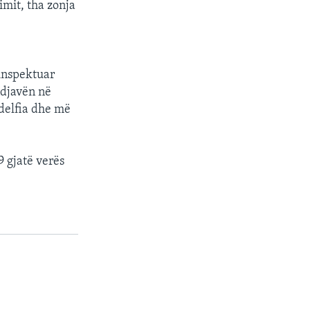
imit, tha zonja
 inspektuar
ndjavën në
adelfia dhe më
9 gjatë verës