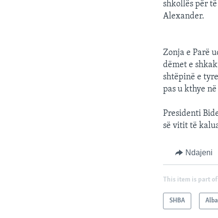
shkollës për t
Alexander.
Zonja e Parë u
dëmet e shkakt
shtëpinë e tyr
pas u kthye në
Presidenti Bide
së vitit të kalu
Ndajeni
This item is part of
SHBA
Alb