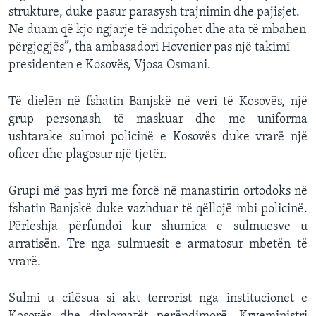
strukture, duke pasur parasysh trajnimin dhe pajisjet.
Ne duam që kjo ngjarje të ndriçohet dhe ata të mbahen
përgjegjës”, tha ambasadori Hovenier pas një takimi
presidenten e Kosovës, Vjosa Osmani.
Të dielën në fshatin Banjskë në veri të Kosovës, një
grup personash të maskuar dhe me uniforma
ushtarake sulmoi policinë e Kosovës duke vrarë një
oficer dhe plagosur një tjetër.
Grupi më pas hyri me forcë në manastirin ortodoks në
fshatin Banjskë duke vazhduar të qëllojë mbi policinë.
Përleshja përfundoi kur shumica e sulmuesve u
arratisën. Tre nga sulmuesit e armatosur mbetën të
vrarë.
Sulmi u cilësua si akt terrorist nga institucionet e