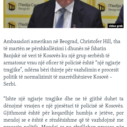
INTERVISTA
DITARI
Ambasadori amerikan në Beograd, Christofer Hill, tha
të martën se përshkallëzimi i dhunës në fshatin
Banjskë në veri të Kosovës ku një grup serbësh të
armatosur vrau një oficer të policisë është “një ngjarje
tragjike”, ndërsa bëri thirrje për vazhdimin e procesit
politik të normalizimit të marrëdhënieve Kosovë –
Serbi.
“Ishte një ngjarje tragjike dhe ne të gjithë duhet ta
dënojmë vrasjen e një pjesëtari të policisë së Kosovës.
Gjithmonë është për keqardhje humbja e jetëve, por
mendoj se e është e rëndësishme që të vazhdojmë me