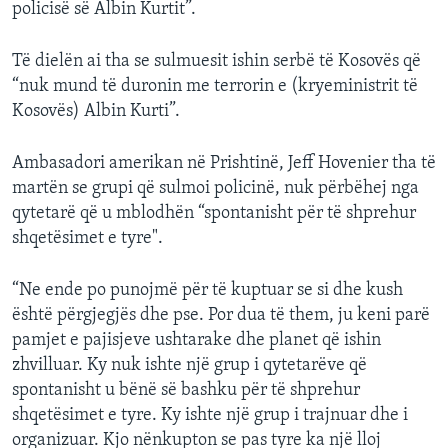
policisë së Albin Kurtit”.
Të dielën ai tha se sulmuesit ishin serbë të Kosovës që
“nuk mund të duronin me terrorin e (kryeministrit të
Kosovës) Albin Kurti”.
Ambasadori amerikan në Prishtinë, Jeff Hovenier tha të
martën se grupi që sulmoi policinë, nuk përbëhej nga
qytetarë që u mblodhën “spontanisht për të shprehur
shqetësimet e tyre".
“Ne ende po punojmë për të kuptuar se si dhe kush
është përgjegjës dhe pse. Por dua të them, ju keni parë
pamjet e pajisjeve ushtarake dhe planet që ishin
zhvilluar. Ky nuk ishte një grup i qytetarëve që
spontanisht u bënë së bashku për të shprehur
shqetësimet e tyre. Ky ishte një grup i trajnuar dhe i
organizuar. Kjo nënkupton se pas tyre ka një lloj