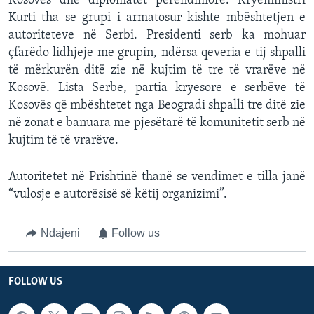
Kosovës dhe diplomatët perëndimorë. Kryeministri
Kurti tha se grupi i armatosur kishte mbështetjen e
autoriteteve në Serbi. Presidenti serb ka mohuar
çfarëdo lidhjeje me grupin, ndërsa qeveria e tij shpalli
të mërkurën ditë zie në kujtim të tre të vrarëve në
Kosovë. Lista Serbe, partia kryesore e serbëve të
Kosovës që mbështetet nga Beogradi shpalli tre ditë zie
në zonat e banuara me pjesëtarë të komunitetit serb në
kujtim të të vrarëve.
Autoritetet në Prishtinë thanë se vendimet e tilla janë
“vulosje e autorësisë së këtij organizimi”.
Ndajeni
Follow us
FOLLOW US