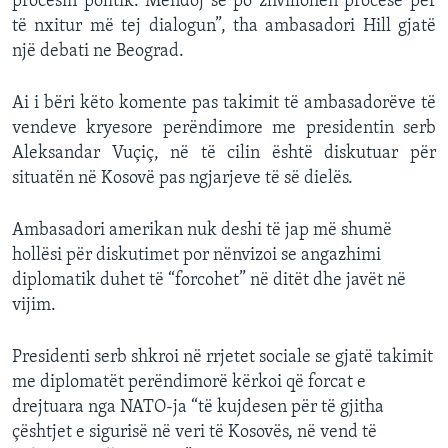
procesin politik. Mendoj se po zhvillohen procese për
të nxitur më tej dialogun”, tha ambasadori Hill gjatë
një debati ne Beograd.
Ai i bëri këto komente pas takimit të ambasadorëve të
vendeve kryesore perëndimore me presidentin serb
Aleksandar Vuçiç, në të cilin është diskutuar për
situatën në Kosovë pas ngjarjeve të së dielës.
Ambasadori amerikan nuk deshi të jap më shumë
hollësi për diskutimet por nënvizoi se angazhimi
diplomatik duhet të “forcohet” në ditët dhe javët në
vijim.
Presidenti serb shkroi në rrjetet sociale se gjatë takimit
me diplomatët perëndimorë kërkoi që forcat e
drejtuara nga NATO-ja “të kujdesen për të gjitha
çështjet e sigurisë në veri të Kosovës, në vend të