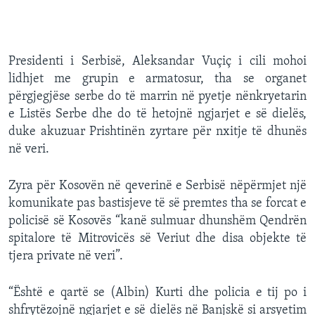
Presidenti i Serbisë, Aleksandar Vuçiç i cili mohoi
lidhjet me grupin e armatosur, tha se organet
përgjegjëse serbe do të marrin në pyetje nënkryetarin
e Listës Serbe dhe do të hetojnë ngjarjet e së dielës,
duke akuzuar Prishtinën zyrtare për nxitje të dhunës
në veri.
Zyra për Kosovën në qeverinë e Serbisë nëpërmjet një
komunikate pas bastisjeve të së premtes tha se forcat e
policisë së Kosovës “kanë sulmuar dhunshëm Qendrën
spitalore të Mitrovicës së Veriut dhe disa objekte të
tjera private në veri”.
“Është e qartë se (Albin) Kurti dhe policia e tij po i
shfrytëzojnë ngjarjet e së dielës në Banjskë si arsyetim