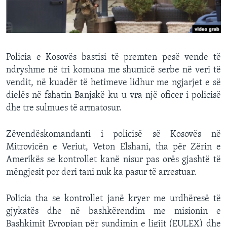
INTERVISTA
DITARI
Policia e Kosovës bastisi të premten pesë vende të
ndryshme në tri komuna me shumicë serbe në veri të
vendit, në kuadër të hetimeve lidhur me ngjarjet e së
dielës në fshatin Banjskë ku u vra një oficer i policisë
dhe tre sulmues të armatosur.
Zëvendëskomandanti i policisë së Kosovës në
Mitrovicën e Veriut, Veton Elshani, tha për Zërin e
Amerikës se kontrollet kanë nisur pas orës gjashtë të
mëngjesit por deri tani nuk ka pasur të arrestuar.
Policia tha se kontrollet janë kryer me urdhëresë të
gjykatës dhe në bashkërendim me misionin e
Bashkimit Evropian për sundimin e ligjit (EULEX) dhe