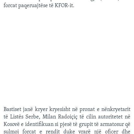
forcat paqeruajtëse të KFOR-it.
Bastiset janë kryer kryesisht në pronat e nënkryetarit
të Listës Serbe, Milan Radoiçiç të cilin autoritetet në
Kosovë e identifikuan si pjesë të grupit të armatosur që
sulmoi forcat e rendit duke vrarë një oficer dhe