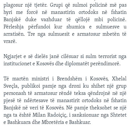
plagosur një tjetër. Grupi që sulmoi policinë më pas
hyri me forcë në manastirin ortodoks në fshatin
Banjskë duke vazhduar të qëllojë mbi policinë.
Përleshja përfundoi kur shumica e sulmuesve u
arratisën. Tre nga sulmuesit e armatosur mbetën të
vrarë.
Ngjarjet e së dielës janë cilësuar si sulm terrorist nga
institucionet e Kosovës dhe diplomatët perëndimorë.
Të martën ministri i Brendshëm i Kosovës, Xhelal
Sveçla, publikoi pamje nga droni ku shihet një grup
personash të armatosur rëndë teksa qëndrojnë në një
pjesë të ndërtesave të manastirit ortodoks në fshatin
Banjskë në veri të Kosovës. Në pamje theksohet se një
nga ta është Milan Radoiçiç, i sanksionuar nga Shtetet
e Bashkuara dhe Mbretëria e Bashkuar.