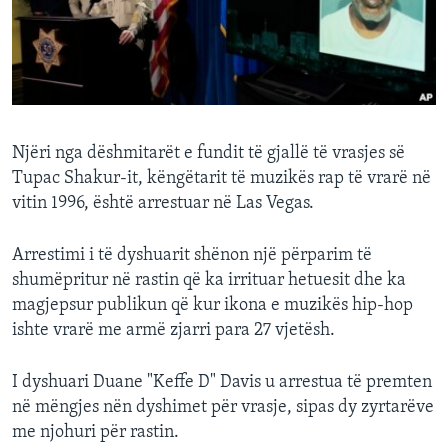
INTERVISTA
DITARI
Njëri nga dëshmitarët e fundit të gjallë të vrasjes së
Tupac Shakur-it, këngëtarit të muzikës rap të vrarë në
vitin 1996, është arrestuar në Las Vegas.
Arrestimi i të dyshuarit shënon një përparim të
shumëpritur në rastin që ka irrituar hetuesit dhe ka
magjepsur publikun që kur ikona e muzikës hip-hop
ishte vrarë me armë zjarri para 27 vjetësh.
I dyshuari Duane "Keffe D" Davis u arrestua të premten
në mëngjes nën dyshimet për vrasje, sipas dy zyrtarëve
me njohuri për rastin.