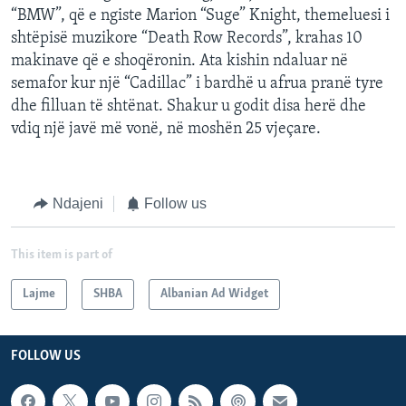
“BMW”, që e ngiste Marion “Suge” Knight, themeluesi i
shtëpisë muzikore “Death Row Records”, krahas 10
makinave që e shoqëronin. Ata kishin ndaluar në
semafor kur një “Cadillac” i bardhë u afrua pranë tyre
dhe filluan të shtënat. Shakur u godit disa herë dhe
vdiq një javë më vonë, në moshën 25 vjeçare.
Ndajeni
Follow us
This item is part of
Lajme
SHBA
Albanian Ad Widget
FOLLOW US