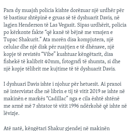
Para dy muajsh policia kishte dorëzuar një urdhër për
të bastisur shtëpinë e gruas së të dyshuarit Davis, në
lagjen Henderson të Las Vegasit. Sipas urdhërit, policia
po kërkonte fakte “që kanë të bëjnë me vrasjen e
Tupac Shakurit.” Ata morën disa kompjutera, një
celular dhe një disk për ruajtjen e të dhënave, një
kopje të revistës “Vibe” kushtuar këngëtarit, disa
fishekë të kalibrit 40mm, fotografi të shumta, si dhe
një kopje tëlibrit me kujtime të të dyshuarit Davis.
I dyshuari Davis ishte i njohur për hetuesit. Ai pranoi
në intervistat dhe në librin e tij të vitit 2019 se ishte në
makinën e markës “Cadillac” nga e cila është shtënë
me armë më 7 shtator të vitit 1996 ndërkohë që ishte në
lëvizje.
Atë natë, këngëtari Shakur gjendej në makinën