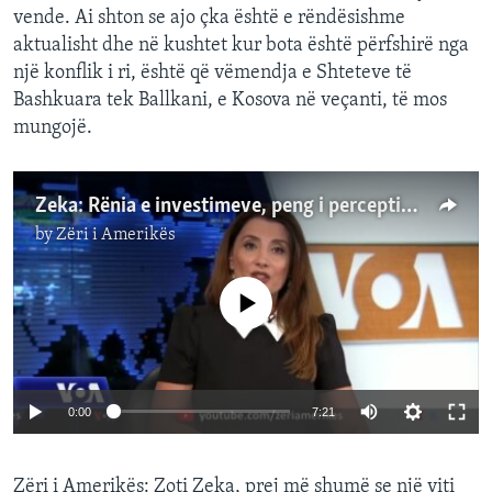
vende. Ai shton se ajo çka është e rëndësishme
aktualisht dhe në kushtet kur bota është përfshirë nga
një konflik i ri, është që vëmendja e Shteteve të
Bashkuara tek Ballkani, e Kosova në veçanti, të mos
mungojë.
Zeka: Rënia e investimeve, peng i perceptimit se Kosova nuk ofron stabilitet
by
Zëri i Amerikës
No media source currently available
0:00
7:21
Zëri i Amerikës: Zoti Zeka, prej më shumë se një viti