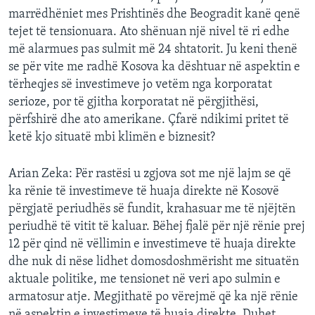
marrëdhëniet mes Prishtinës dhe Beogradit kanë qenë
tejet të tensionuara. Ato shënuan një nivel të ri edhe
më alarmues pas sulmit më 24 shtatorit. Ju keni thenë
se për vite me radhë Kosova ka dështuar në aspektin e
tërheqjes së investimeve jo vetëm nga korporatat
serioze, por të gjitha korporatat në përgjithësi,
përfshirë dhe ato amerikane. Çfarë ndikimi pritet të
ketë kjo situatë mbi klimën e biznesit?
Arian Zeka: Për rastësi u zgjova sot me një lajm se që
ka rënie të investimeve të huaja direkte në Kosovë
përgjatë periudhës së fundit, krahasuar me të njëjtën
periudhë të vitit të kaluar. Bëhej fjalë për një rënie prej
12 për qind në vëllimin e investimeve të huaja direkte
dhe nuk di nëse lidhet domosdoshmërisht me situatën
aktuale politike, me tensionet në veri apo sulmin e
armatosur atje. Megjithatë po vërejmë që ka një rënie
në aspektin e investimeve të huaja direkte. Duhet