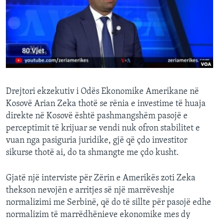
INTERVISTA
DITARI
Drejtori ekzekutiv i Odës Ekonomike Amerikane në
Kosovë Arian Zeka thotë se rënia e investime të huaja
direkte në Kosovë është pashmangshëm pasojë e
perceptimit të krijuar se vendi nuk ofron stabilitet e
vuan nga pasiguria juridike, gjë që çdo investitor
sikurse thotë ai, do ta shmangte me çdo kusht.
Gjatë një interviste për Zërin e Amerikës zoti Zeka
thekson nevojën e arritjes së një marrëveshje
normalizimi me Serbinë, që do të sillte për pasojë edhe
normalizim të marrëdhënieve ekonomike mes dy