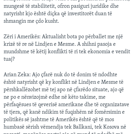
mungesë të stabilitetit, ofron pasiguri juridike dhe
natyrisht kjo është diçka që investitorët duan të
shmangin me çdo kusht.
Zëri i Amerikës: Aktualisht bota po përballet me një
krizë të re në Lindjen e Mesme. A shihni pasoja e
mundshme të këtij konflikti të ri tek ekonomia e vendit
tuaj?
Arian Zeka: Ajo çfarë nuk do të donim të ndodhte
është natyrisht që ky konflikt në Lindjen e Mesme të
përshkallëzohet më tej apo në çfarëdo situate, ajo që
ne po e nënvizojmë edhe në këto takime, me
përfaqësues të qeverisë amerikane dhe të organizatave
të tjera, që kanë ndikim të fuqishëm në fomërsimin e
politikës së jashtme të Amerikës është që të mos
humbasë sërish vëmendja tek Ballkani, tek Kosova në