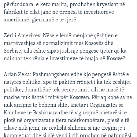
përfunduara, e këto mallra, prodhohen kryesisht në
fabrikat të cilat janë në pronësi të investitorëve
amerikanë, gjermanë e të tjerë.
Zëri i Amerikës: Nëse e lëmë mënjanë çështjen e
marrëveshjes së normalizimit mes Kosovës dhe
Serbisë, cila është sipas jush një pengesë tjetër që ka
ndikuar tek rënia e investimeve të huaja në Kosovë?
Arian Zeka: Pashmangshëm edhe kjo pengesë është e
natyrës politike, apo të paktën rrënjët i ka tek çështjet
politike, domethënë tek përceptimi i cili në masë të
madhe nuk është i mirë për Kosovën. Për aq kohë sa ne
nuk arrijmë të bëhemi shtet anëtar i Organizatës së
Kombeve të Bashkuara dhe të sigurojmë anëtarësi të
plotë në organizatat e tjera ndërkombëtare, pjesë e të
cilave nuk jemi, ne realisht shihemi si një tregim jo i
kompletuar dhe si një vend i cili prodhon në pafundësi,