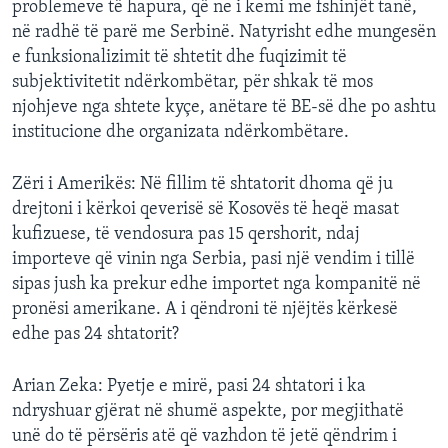
problemeve të hapura, që ne i kemi me fshinjët tanë,
në radhë të parë me Serbinë. Natyrisht edhe mungesën
e funksionalizimit të shtetit dhe fuqizimit të
subjektivitetit ndërkombëtar, për shkak të mos
njohjeve nga shtete kyçe, anëtare të BE-së dhe po ashtu
institucione dhe organizata ndërkombëtare.
Zëri i Amerikës: Në fillim të shtatorit dhoma që ju
drejtoni i kërkoi qeverisë së Kosovës të heqë masat
kufizuese, të vendosura pas 15 qershorit, ndaj
importeve që vinin nga Serbia, pasi një vendim i tillë
sipas jush ka prekur edhe importet nga kompanitë në
pronësi amerikane. A i qëndroni të njëjtës kërkesë
edhe pas 24 shtatorit?
Arian Zeka: Pyetje e mirë, pasi 24 shtatori i ka
ndryshuar gjërat në shumë aspekte, por megjithatë
unë do të përsëris atë që vazhdon të jetë qëndrim i