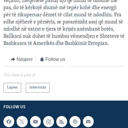
veçanti, meqënëse pastaj ajo që mund të ndodhë më
pas, do të kërkojë shumë më tepër kohë dhe energji
për të rikuperuar dëmet të cilat mund të ndodhin. Pra
edhe njëherë e përsëris, se pavarësisht asaj që mund të
ndodhë në vatrat e tjera të krizës anëmbanë botës,
Ballkani nuk duhet të humbas vëmendjen e Shteteve të
Bashkuara të Amerikës dhe Bashkimit Evropian.
Ndajeni
Follow us
This item is part of
Lajme
Intervista
FOLLOW US