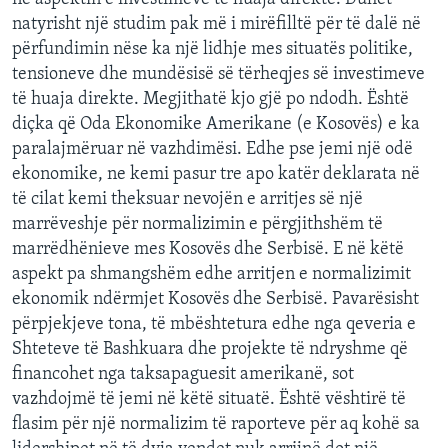
natyrisht një studim pak më i mirëfilltë për të dalë në
përfundimin nëse ka një lidhje mes situatës politike,
tensioneve dhe mundësisë së tërheqjes së investimeve
të huaja direkte. Megjithatë kjo gjë po ndodh. Është
diçka që Oda Ekonomike Amerikane (e Kosovës) e ka
paralajmëruar në vazhdimësi. Edhe pse jemi një odë
ekonomike, ne kemi pasur tre apo katër deklarata në
të cilat kemi theksuar nevojën e arritjes së një
marrëveshje për normalizimin e përgjithshëm të
marrëdhënieve mes Kosovës dhe Serbisë. E në këtë
aspekt pa shmangshëm edhe arritjen e normalizimit
ekonomik ndërmjet Kosovës dhe Serbisë. Pavarësisht
përpjekjeve tona, të mbështetura edhe nga qeveria e
Shteteve të Bashkuara dhe projekte të ndryshme që
financohet nga taksapaguesit amerikanë, sot
vazhdojmë të jemi në këtë situatë. Është vështirë të
flasim për një normalizim të raporteve për aq kohë sa