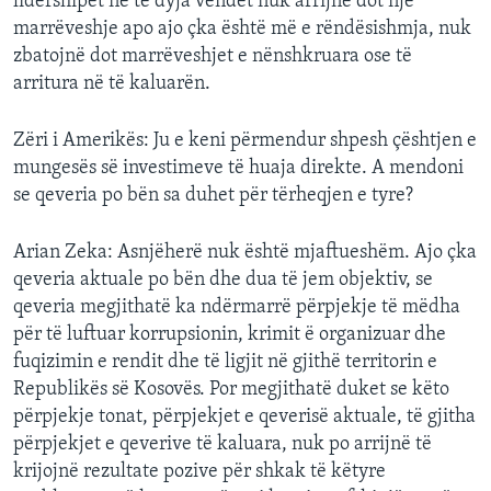
lidershipet në të dyja vendet nuk arrijnë dot një
marrëveshje apo ajo çka është më e rëndësishmja, nuk
zbatojnë dot marrëveshjet e nënshkruara ose të
arritura në të kaluarën.
Zëri i Amerikës: Ju e keni përmendur shpesh çështjen e
mungesës së investimeve të huaja direkte. A mendoni
se qeveria po bën sa duhet për tërheqjen e tyre?
Arian Zeka: Asnjëherë nuk është mjaftueshëm. Ajo çka
qeveria aktuale po bën dhe dua të jem objektiv, se
qeveria megjithatë ka ndërmarrë përpjekje të mëdha
për të luftuar korrupsionin, krimit ë organizuar dhe
fuqizimin e rendit dhe të ligjit në gjithë territorin e
Republikës së Kosovës. Por megjithatë duket se këto
përpjekje tonat, përpjekjet e qeverisë aktuale, të gjitha
përpjekjet e qeverive të kaluara, nuk po arrijnë të
krijojnë rezultate pozive për shkak të këtyre