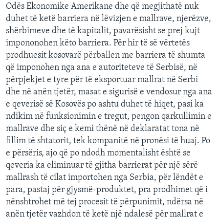
Odës Ekonomike Amerikane dhe që megjithatë nuk
duhet të ketë barriera në lëvizjen e mallrave, njerëzve,
shërbimeve dhe të kapitalit, pavarësisht se prej kujt
impononohen këto barriera. Për hir të së vërtetës
prodhuesit kosovarë përballen me barriera të shumta
që imponohen nga ana e autoriteteve të Serbisë, në
përpjekjet e tyre për të eksportuar mallrat në Serbi
dhe në anën tjetër, masat e sigurisë e vendosur nga ana
e qeverisë së Kosovës po ashtu duhet të hiqet, pasi ka
ndikim në funksionimin e tregut, pengon qarkullimin e
mallrave dhe siç e kemi thënë në deklaratat tona në
fillim të shtatorit, tek kompanitë në pronësi të huaj. Po
e përsëris, ajo që po ndodh momentalisht është se
qeveria ka eliminuar të gjitha barrierat për një sërë
mallrash të cilat importohen nga Serbia, për lëndët e
para, pastaj për gjysmë-produktet, pra prodhimet që i
nënshtrohet më tej procesit të përpunimit, ndërsa në
anën tjetër vazhdon të ketë një ndalesë për mallrat e