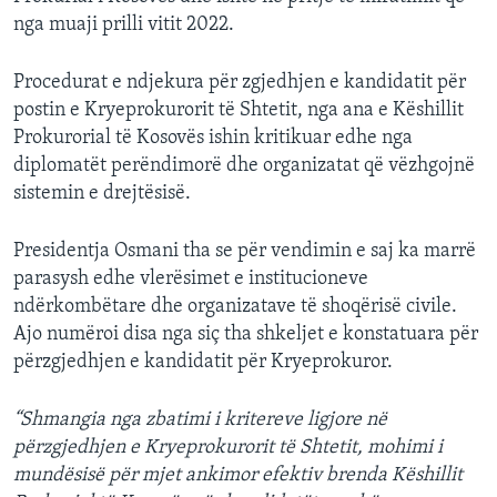
nga muaji prilli vitit 2022.
Procedurat e ndjekura për zgjedhjen e kandidatit për
postin e Kryeprokurorit të Shtetit, nga ana e Këshillit
Prokurorial të Kosovës ishin kritikuar edhe nga
diplomatët perëndimorë dhe organizatat që vëzhgojnë
sistemin e drejtësisë.
Presidentja Osmani tha se për vendimin e saj ka marrë
parasysh edhe vlerësimet e institucioneve
ndërkombëtare dhe organizatave të shoqërisë civile.
Ajo numëroi disa nga siç tha shkeljet e konstatuara për
përzgjedhjen e kandidatit për Kryeprokuror.
“Shmangia nga zbatimi i kritereve ligjore në
përzgjedhjen e Kryeprokurorit të Shtetit, mohimi i
mundësisë për mjet ankimor efektiv brenda Këshillit