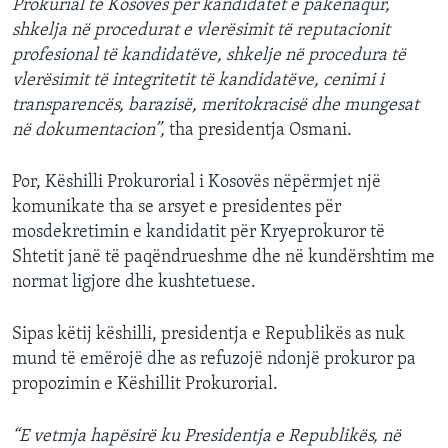
Prokurial të Kosovës për kandidatët e pakënaqur,
shkelja në procedurat e vlerësimit të reputacionit
profesional të kandidatëve, shkelje në procedura të
vlerësimit të integritetit të kandidatëve, cenimi i
transparencës, barazisë, meritokracisë dhe mungesat
në dokumentacion”,
tha presidentja Osmani.
Por, Këshilli Prokurorial i Kosovës nëpërmjet një
komunikate tha se arsyet e presidentes për
mosdekretimin e kandidatit për Kryeprokuror të
Shtetit janë të paqëndrueshme dhe në kundërshtim me
normat ligjore dhe kushtetuese.
Sipas këtij këshilli, presidentja e Republikës as nuk
mund të emërojë dhe as refuzojë ndonjë prokuror pa
propozimin e Këshillit Prokurorial.
“E vetmja hapësirë ku Presidentja e Republikës, në