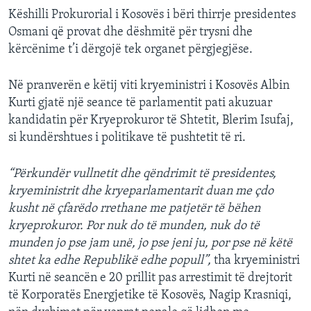
Këshilli Prokurorial i Kosovës i bëri thirrje presidentes
Osmani që provat dhe dëshmitë për trysni dhe
kërcënime t’i dërgojë tek organet përgjegjëse.
Në pranverën e këtij viti kryeministri i Kosovës Albin
Kurti gjatë një seance të parlamentit pati akuzuar
kandidatin për Kryeprokuror të Shtetit, Blerim Isufaj,
si kundërshtues i politikave të pushtetit të ri.
“Përkundër vullnetit dhe qëndrimit të presidentes,
kryeministrit dhe kryeparlamentarit duan me çdo
kusht në çfarëdo rrethane me patjetër të bëhen
kryeprokuror. Por nuk do të munden, nuk do të
munden jo pse jam unë, jo pse jeni ju, por pse në këtë
shtet ka edhe Republikë edhe popull”,
tha kryeministri
Kurti në seancën e 20 prillit pas arrestimit të drejtorit
të Korporatës Energjetike të Kosovës, Nagip Krasniqi,