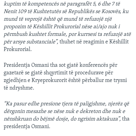
kuptim të kompetencës në paragrafët 5, 6 dhe 7 të
Nenit 109 të Kushtetutës së Republikës se Kosovës, ku
mund të veprojë është që mund të refuzojë një
propozim të Këshillit Prokurorial nëse ai/ajo nuk i
përmbush kushtet formale, por kurrsesi ta refuzojë atë
për arsye substanciale”,
thuhet në reagimin e Këshillit
Prokurorial.
Presidentja Osmani tha sot gjatë konferencës për
gazetarë se gjatë shqyrtimit të procedurave për
zgjedhjen e Kryeprokurorit është përballur me trysni
të ndryshme.
“Ka pasur edhe presione tjera të paligjshme, njerëz që
dërgonin mesazhe se nëse nuk e dekreton dhe nuk e
nënshkruan do bëjmë dosje, do ngrisim aktakuza”,
tha
presidentja Osmani.