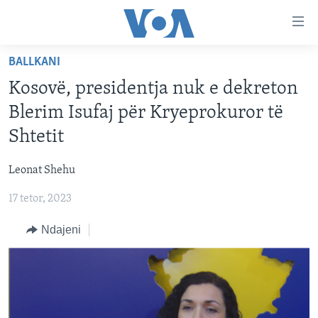
Lidhje
Kalo
në
BALLKANI
faqen
FAQJA KRYESORE
kryesore
Kosovë, presidentja nuk e dekreton
KATEGORITË
Kalo
Blerim Isufaj për Kryeprokuror të
tek
DITARI
AMERIKA
Shtetit
faqja
BALLKANI
kryesore
Learning English
Leonat Shehu
Kalo
EVROPA
tek
17 tetor, 2023
FOLLOW US
BOTA
kërkimi
Ndajeni
MJEDISI
KULTURË
Gjuhët
SHKENCË DHE TEKNOLOGJI
SHËNDETËSI