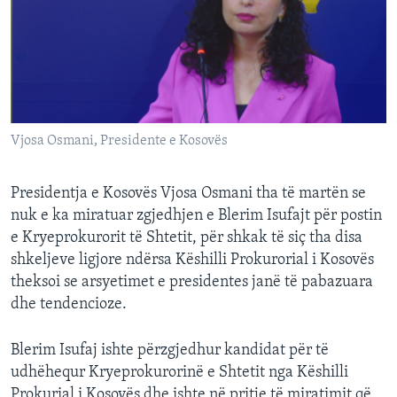
INTERVISTA
DITARI
Vjosa Osmani, Presidente e Kosovës
Presidentja e Kosovës Vjosa Osmani tha të martën se
nuk e ka miratuar zgjedhjen e Blerim Isufajt për postin
e Kryeprokurorit të Shtetit, për shkak të siç tha disa
shkeljeve ligjore ndërsa Këshilli Prokurorial i Kosovës
theksoi se arsyetimet e presidentes janë të pabazuara
dhe tendencioze.
Blerim Isufaj ishte përzgjedhur kandidat për të
udhëhequr Kryeprokurorinë e Shtetit nga Këshilli
Prokurial i Kosovës dhe ishte në pritje të miratimit që