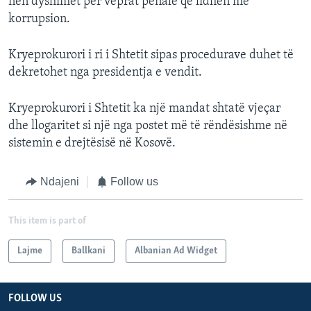
nën dyshimet për veprat penale që lidhen me
korrupsion.
Kryeprokurori i ri i Shtetit sipas procedurave duhet të
dekretohet nga presidentja e vendit.
Kryeprokurori i Shtetit ka një mandat shtatë vjeçar
dhe llogaritet si një nga postet më të rëndësishme në
sistemin e drejtësisë në Kosovë.
Ndajeni
Follow us
This item is part of
Lajme
Ballkani
Albanian Ad Widget
FOLLOW US