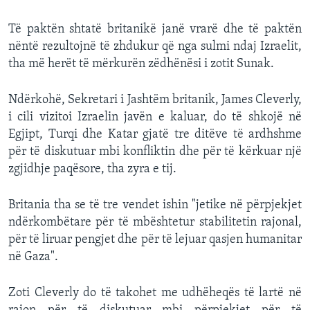
Të paktën shtatë britanikë janë vrarë dhe të paktën
nëntë rezultojnë të zhdukur që nga sulmi ndaj Izraelit,
tha më herët të mërkurën zëdhënësi i zotit Sunak.
Ndërkohë, Sekretari i Jashtëm britanik, James Cleverly,
i cili vizitoi Izraelin javën e kaluar, do të shkojë në
Egjipt, Turqi dhe Katar gjatë tre ditëve të ardhshme
për të diskutuar mbi konfliktin dhe për të kërkuar një
zgjidhje paqësore, tha zyra e tij.
Britania tha se të tre vendet ishin "jetike në përpjekjet
ndërkombëtare për të mbështetur stabilitetin rajonal,
për të liruar pengjet dhe për të lejuar qasjen humanitar
në Gaza".
Zoti Cleverly do të takohet me udhëheqës të lartë në