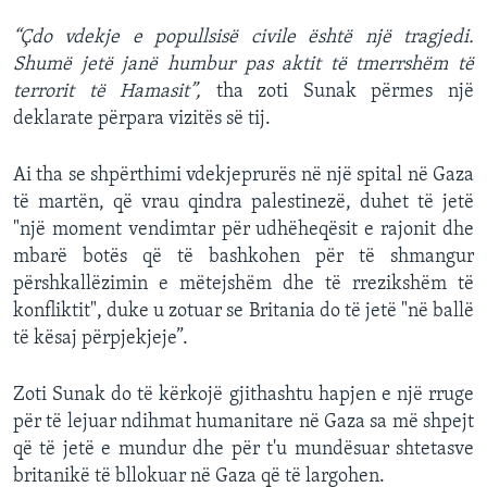
“Çdo vdekje e popullsisë civile është një tragjedi.
Shumë jetë janë humbur pas aktit të tmerrshëm të
terrorit të Hamasit”,
tha zoti Sunak përmes një
deklarate përpara vizitës së tij.
Ai tha se shpërthimi vdekjeprurës në një spital në Gaza
të martën, që vrau qindra palestinezë, duhet të jetë
"një moment vendimtar për udhëheqësit e rajonit dhe
mbarë botës që të bashkohen për të shmangur
përshkallëzimin e mëtejshëm dhe të rrezikshëm të
konfliktit", duke u zotuar se Britania do të jetë "në ballë
të kësaj përpjekjeje”.
Zoti Sunak do të kërkojë gjithashtu hapjen e një rruge
për të lejuar ndihmat humanitare në Gaza sa më shpejt
që të jetë e mundur dhe për t'u mundësuar shtetasve
britanikë të bllokuar në Gaza që të largohen.