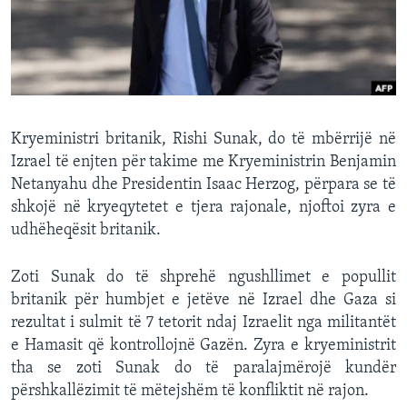
INTERVISTA
DITARI
Kryeministri britanik, Rishi Sunak, do të mbërrijë në
Izrael të enjten për takime me Kryeministrin Benjamin
Netanyahu dhe Presidentin Isaac Herzog, përpara se të
shkojë në kryeqytetet e tjera rajonale, njoftoi zyra e
udhëheqësit britanik.
Zoti Sunak do të shprehë ngushllimet e popullit
britanik për humbjet e jetëve në Izrael dhe Gaza si
rezultat i sulmit të 7 tetorit ndaj Izraelit nga militantët
e Hamasit që kontrollojnë Gazën. Zyra e kryeministrit
tha se zoti Sunak do të paralajmërojë kundër
përshkallëzimit të mëtejshëm të konfliktit në rajon.