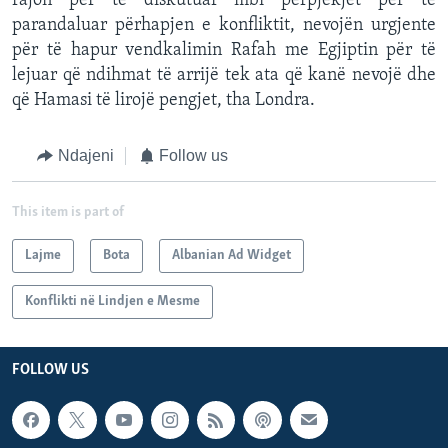
rajon për të diskutuar mbi përpjekjet për të
parandaluar përhapjen e konfliktit, nevojën urgjente
për të hapur vendkalimin Rafah me Egjiptin për të
lejuar që ndihmat të arrijë tek ata që kanë nevojë dhe
që Hamasi të lirojë pengjet, tha Londra.
Ndajeni
Follow us
This item is part of
Lajme
Bota
Albanian Ad Widget
Konflikti në Lindjen e Mesme
FOLLOW US