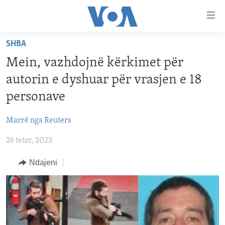
Lidhje
Kalo
në
SHBA
faqen
FAQJA KRYESORE
kryesore
Mein, vazhdojnë kërkimet për
KATEGORITË
Kalo
autorin e dyshuar për vrasjen e 18
tek
DITARI
AMERIKA
personave
faqja
BALLKANI
kryesore
Learning English
Marrë nga Reuters
Kalo
EVROPA
tek
26 tetor, 2023
FOLLOW US
BOTA
kërkimi
Ndajeni
MJEDISI
KULTURË
Gjuhët
SHKENCË DHE TEKNOLOGJI
SHËNDETËSI