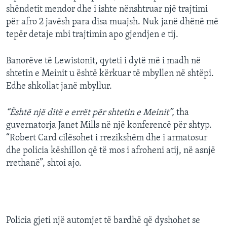
shëndetit mendor dhe i ishte nënshtruar një trajtimi
për afro 2 javësh para disa muajsh. Nuk janë dhënë më
tepër detaje mbi trajtimin apo gjendjen e tij.
Banorëve të Lewistonit, qyteti i dytë më i madh në
shtetin e Meinit u është kërkuar të mbyllen në shtëpi.
Edhe shkollat janë mbyllur.
“Është një ditë e errët për shtetin e Meinit”,
tha
guvernatorja Janet Mills në një konferencë për shtyp.
“Robert Card cilësohet i rrezikshëm dhe i armatosur
dhe policia këshillon që të mos i afroheni atij, në asnjë
rrethanë”, shtoi ajo.
Policia gjeti një automjet të bardhë që dyshohet se