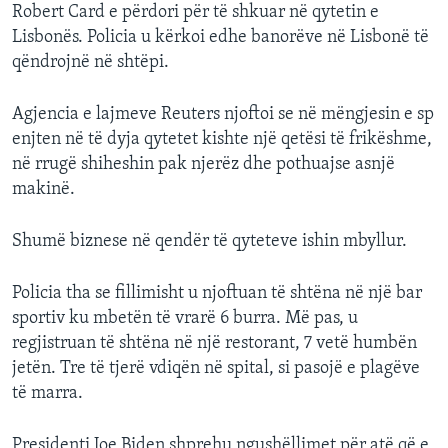
Robert Card e përdori për të shkuar në qytetin e
Lisbonës. Policia u kërkoi edhe banorëve në Lisbonë të
qëndrojnë në shtëpi.
Agjencia e lajmeve Reuters njoftoi se në mëngjesin e sp
enjten në të dyja qytetet kishte një qetësi të frikëshme,
në rrugë shiheshin pak njerëz dhe pothuajse asnjë
makinë.
Shumë biznese në qendër të qyteteve ishin mbyllur.
Policia tha se fillimisht u njoftuan të shtëna në një bar
sportiv ku mbetën të vrarë 6 burra. Më pas, u
regjistruan të shtëna në një restorant, 7 vetë humbën
jetën. Tre të tjerë vdiqën në spital, si pasojë e plagëve
të marra.
Presidenti Joe Biden shprehu ngushëllimet për atë që e