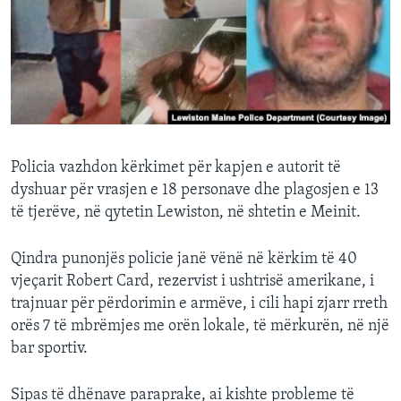
INTERVISTA
DITARI
Policia vazhdon kërkimet për kapjen e autorit të
dyshuar për vrasjen e 18 personave dhe plagosjen e 13
të tjerëve, në qytetin Lewiston, në shtetin e Meinit.
Qindra punonjës policie janë vënë në kërkim të 40
vjeçarit Robert Card, rezervist i ushtrisë amerikane, i
trajnuar për përdorimin e armëve, i cili hapi zjarr rreth
orës 7 të mbrëmjes me orën lokale, të mërkurën, në një
bar sportiv.
Sipas të dhënave paraprake, ai kishte probleme të