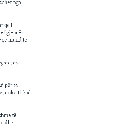
zohet nga
r që i
teligjencës
r që mund të
igjencës
si për të
le, duke thënë
rshme të
mi dhe