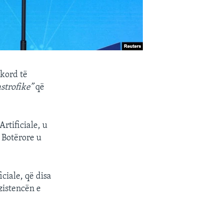
akord të
strofike”
që
rtificiale, u
ë Botërore u
ciale, që disa
zistencën e