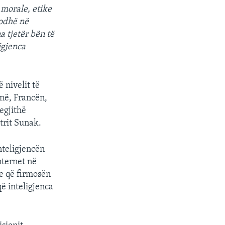
 morale, etike
dodhë në
 tjetër bën të
ligjenca
 nivelit të
anë, Francën,
egjithë
trit Sunak.
nteligjencën
nternet në
re që firmosën
që inteligjenca