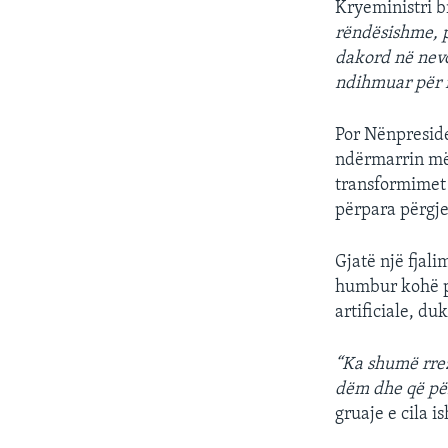
Kryeministri b
rëndësishme, p
dakord në nevoj
ndihmuar për n
Por Nënpreside
ndërmarrin më
transformimet 
përpara përgje
Gjatë një fjal
humbur kohë pë
artificiale, d
“Ka shumë rrez
dëm dhe që për
gruaje e cila i