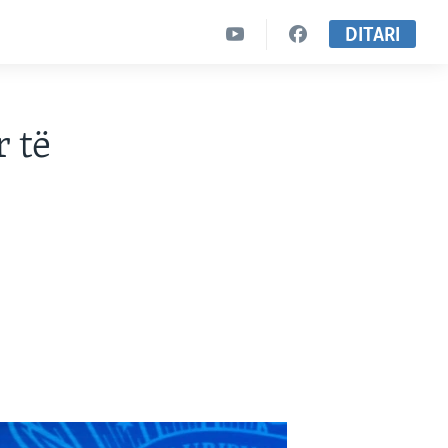
DITARI
r të