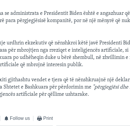
ha se administrata e Presidentit Biden është e angazhuar q
ërë para përgjegjësisë kompanitë, por në një mënyrë që n
kje urdhrin ekzekutiv që nënshkroi këtë javë Presidenti Bi
a për mbrojtjen nga rreziqet e inteligjencës artificiale, s
kuara po udhëheqin duke u bërë shembull, në zhvillimin e 
rtificiale që mbrojnë interesin publik.
xiti gjithashtu vendet e tjera që të nënshkruajnë një deklar
a Shtetet e Bashkuara për përdorimin me
"përgjegjësi dhe
igjencës artificiale për qëllime ushtarake.
Follow us
Print