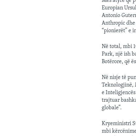
Mes atyre që p
Europian Ursul
Antonio Guterr
Anthropic dhe 
“pionierët” e in
Në total, mbi 
Park, një ish 
Botërore, që ë
Në nisje të pun
Teknologjinë, 
e Inteligjencë
trajtuar bashk
globale”.
Kryeministri S
mbi kërcënimet 