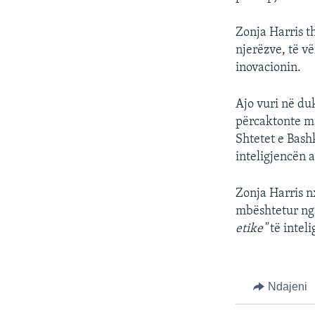
Zonja Harris t
njerëzve, të v
inovacionin.
Ajo vuri në du
përcaktonte mas
Shtetet e Bash
inteligjencën a
Zonja Harris n
mbështetur ng
etike"
të intel
Ndajeni