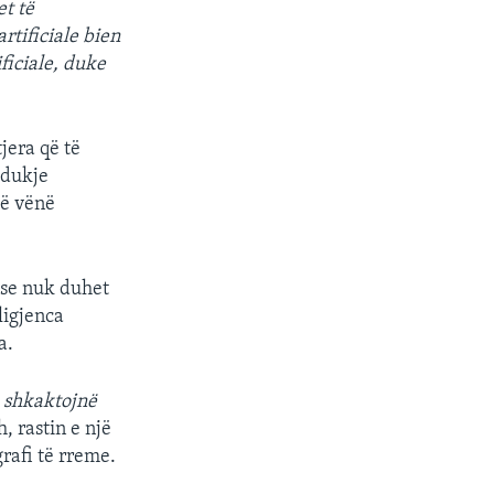
et të
rtificiale bien
ficiale, duke
jera që të
 dukje
të vënë
 se nuk duhet
ligjenca
a.
o shkaktojnë
h, rastin e një
grafi të rreme.