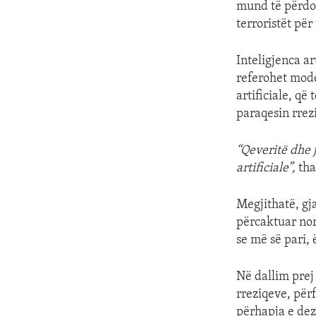
mund të përdo
terroristët për
Inteligjenca ar
referohet mode
artificiale, q
paraqesin rrez
“Qeveritë dhe 
artificiale”,
tha
Megjithatë, gja
përcaktuar nor
se më së pari,
Në dallim prej
rreziqeve, për
përhapja e dez