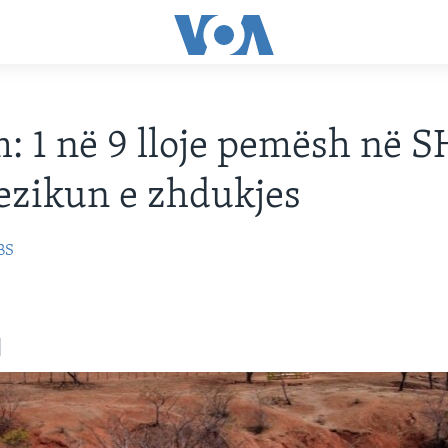
: 1 në 9 lloje pemësh në 
ezikun e zhdukjes
BS