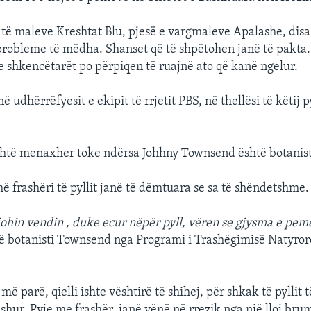
 të maleve Kreshtat Blu, pjesë e vargmaleve Apalashe, disa 
robleme të mëdha. Shanset që të shpëtohen janë të pakta.
he shkencëtarët po përpiqen të ruajnë ato që kanë ngelur.
ë udhërrëfyesit e ekipit të rrjetit PBS, në thellësi të këtij p
htë menaxher toke ndërsa Johhny Townsend është botanist
frashëri të pyllit janë të dëmtuara se sa të shëndetshme.
njohin vendin , duke ecur nëpër pyll, vëren se gjysma e pem
ë botanisti Townsend nga Programi i Trashëgimisë Natyror
ë parë, qielli ishte vështirë të shihej, për shkak të pyllit 
eshur. Pyje me frashër, janë vënë në rrezik nga një lloj bru