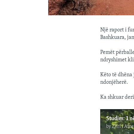
Një raport i f
Bashkuara, jan
Pemët përballe
ndryshimet kl
Këto të dhëna 
ndonjëherë.
Ka shkuar deri
by
Zëri i Ame