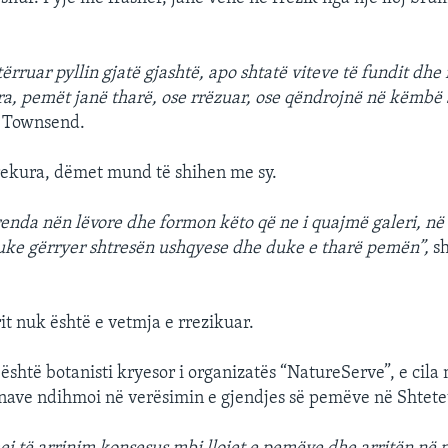
tërruar pyllin gjatë gjashtë, apo shtatë viteve të fundit dh
ra, pemët janë tharë, ose rrëzuar, ose qëndrojnë në këmbë s
i Townsend.
rekura, dëmet mund të shihen me sy.
renda nën lëvore dhe formon këto që ne i quajmë galeri, në
uke gërryer shtresën ushqyese dhe duke e tharë pemën”,
sh
it nuk është e vetmja e rrezikuar.
shtë botanisti kryesor i organizatës “NatureServe”, e cila
ënave ndihmoi në verësimin e gjendjes së pemëve në Shtete