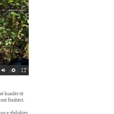
SHARE
në kuadër të
emë frashëri.
kun e zhdukjes.