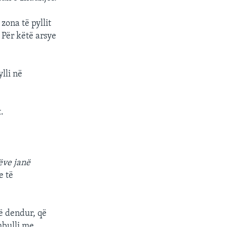
zona të pyllit
 Për këtë arsye
px
width
ylli në
.
ëve janë
e të
të dendur, që
mbulli me