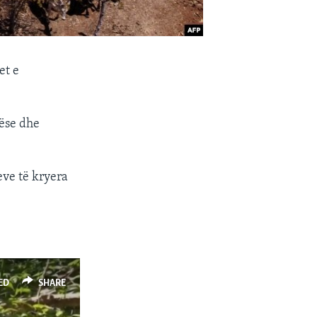
et e
sëse dhe
eve të kryera
ED
SHARE