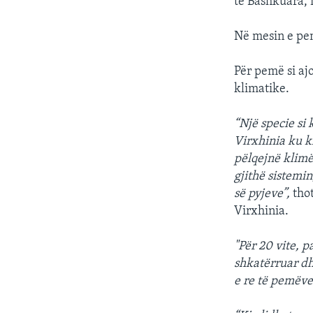
të Bashkuara, 
Në mesin e pem
Për pemë si aj
klimatike.
“Një specie si 
Virxhinia ku k
pëlqejnë klimë
gjithë sistemi
së pyjeve”,
thot
Virxhinia.
"Për 20 vite, p
shkatërruar dh
e re të pemëve