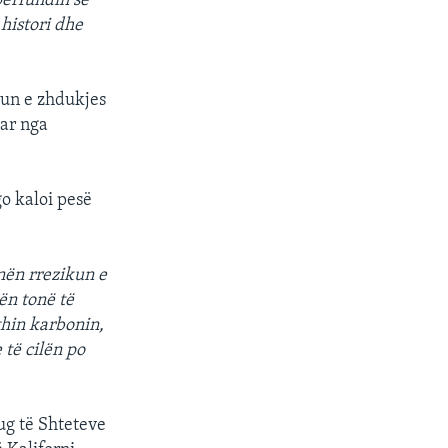
përfundin se
 histori dhe
kun e zhdukjes
ar nga
o kaloi pesë
 nën rrezikun e
ën tonë të
ithin karbonin,
 të cilën po
ug të Shteteve