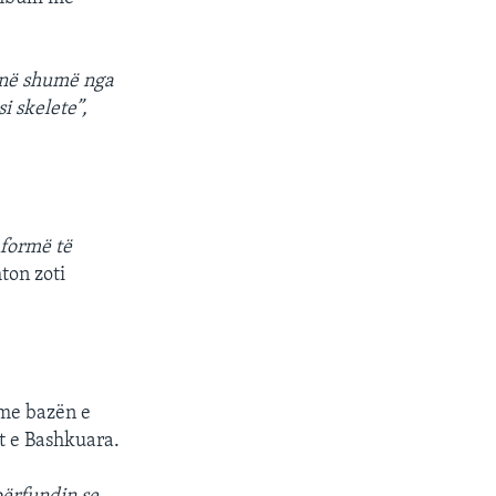
e në shumë nga
i skelete”,
 formë të
ton zoti
 me bazën e
t e Bashkuara.