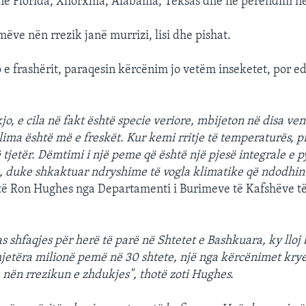
në Florida, Xhorxhia, Alabama, Teksas dhe në perëndim në
ëve nën rrezik janë murrizi, lisi dhe pishat.
o e frashërit, paraqesin kërcënim jo vetëm inseketet, por 
kjo, e cila në fakt është specie veriore, mbijeton në disa ve
lima është më e freskët. Kur kemi rritje të temperaturës, 
 tjetër. Dëmtimi i një peme që është një pjesë integrale e p
n, duke shkaktuar ndryshime të vogla klimatike që ndodhin
ë Ron Hughes nga Departamenti i Burimeve të Kafshëve të
as shfaqjes për herë të parë në Shtetet e Bashkuara, ky lloj
jetëra milionë pemë në 30 shtete, një nga kërcënimet krye
 nën rrezikun e zhdukjes", thotë zoti Hughes.