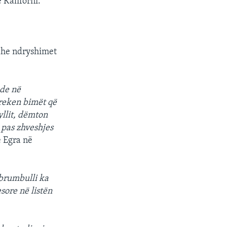
 Kaliforni.
edhe ndryshimet
nde në
preken bimët që
yllit, dëmton
 pas zhveshjes
 Egra në
 brumbulli ka
sore në listën