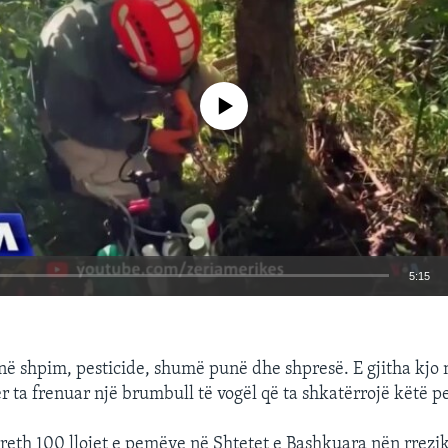
No media source currently available
5:15
EMBED
në shpim, pesticide, shumë punë dhe shpresë. E gjitha kjo 
r ta frenuar një brumbull të vogël që ta shkatërrojë këtë p
rreth 100 llojet e pemëve në Shtetet e Bashkuara nën rrezi