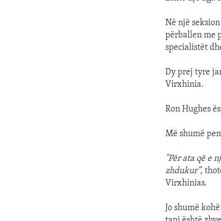
Në një seksion
përballen me p
specialistët d
Dy prej tyre jan
Virxhinia.
Ron Hughes ës
Më shumë pemë 
"Për ata që e 
zhdukur”,
thot
Virxhinias.
Jo shumë kohë m
tani është zhv