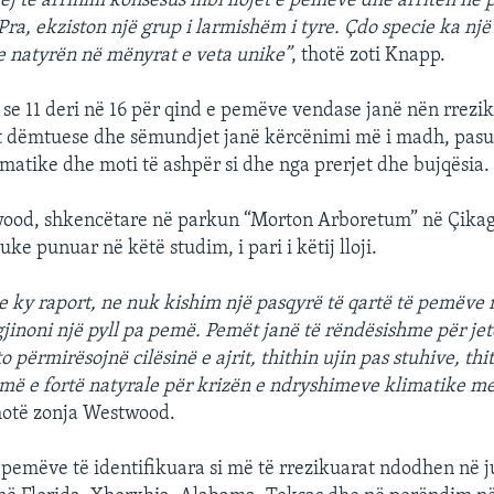
hej të arrinim konsesus mbi llojet e pemëve dhe arritën në 
 Pra, ekziston një grup i larmishëm i tyre. Çdo specie ka një
 natyrën në mënyrat e veta unike”
, thotë zoti Knapp.
 se 11 deri në 16 për qind e pemëve vendase janë nën rrezi
et dëmtuese dhe sëmundjet janë kërcënimi më i madh, pasu
matike dhe moti të ashpër si dhe nga prerjet dhe bujqësia.
od, shkencëtare në parkun “Morton Arboretum” në Çikag
duke punuar në këtë studim, i pari i këtij lloji.
lte ky raport, ne nuk kishim një pasqyrë të qartë të pemëve
jinoni një pyll pa pemë. Pemët janë të rëndësishme për jet
 përmirësojnë cilësinë e ajrit, thithin ujin pas stuhive, th
rmë e fortë natyrale për krizën e ndryshimeve klimatike me
otë zonja Westwood.
 pemëve të identifikuara si më të rrezikuarat ndodhen në j