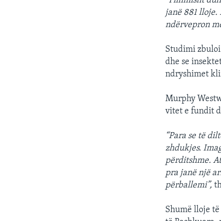
“Fillimisht du
janë 881 lloje.
ndërvepron me
Studimi zbuloi
dhe se insekt
ndryshimet kli
Murphy Westwo
vitet e fundit 
“Para se të di
zhdukjes. Imag
përditshme. Ato
pra janë një a
përballemi”,
th
Shumë lloje të