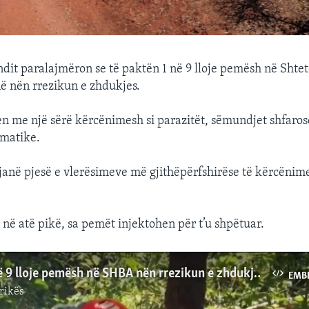
undit paralajmëron se të paktën 1 në 9 lloje pemësh në Shtet
ë nën rrezikun e zhdukjes.
n me një sërë kërcënimesh si parazitët, sëmundjet shfaro
imatike.
janë pjesë e vlerësimeve më gjithëpërfshirëse të kërcënim
 në atë pikë, sa pemët injektohen për t’u shpëtuar.
Studim: 1 në 9 lloje pemësh në SHBA nën rrezikun e zhdukjes
EMB
rikës