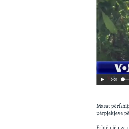
0:00
Masat përfshij
përpjekjeve pë
Është një nga 