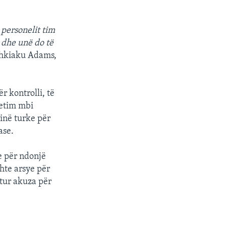
e personelit tim
 dhe unë do të
shkiaku Adams,
r kontrolli, të
hetim mbi
inë turke për
ase.
e për ndonjë
hte arsye për
itur akuza për