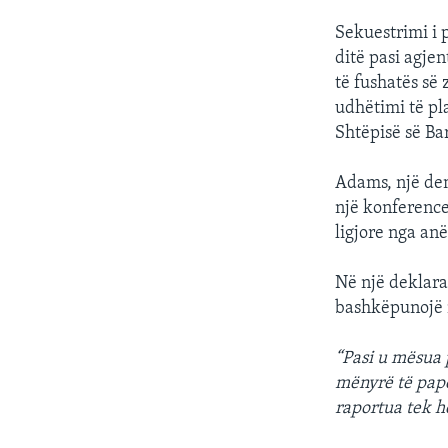
Sekuestrimi i 
ditë pasi agje
të fushatës së
udhëtimi të pl
Shtëpisë së Ba
Adams, një dem
një konference
ligjore nga anët
Në një deklara
bashkëpunojë 
“Pasi u mësua 
mënyrë të papë
raportua tek he