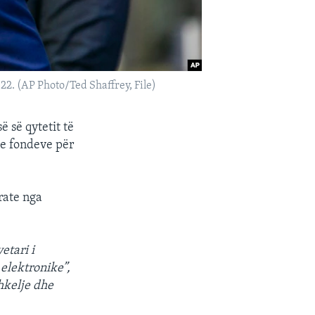
2. (AP Photo/Ted Shaffrey, File)
ë së qytetit të
 e fondeve për
rate nga
etari i
 elektronike”,
hkelje dhe