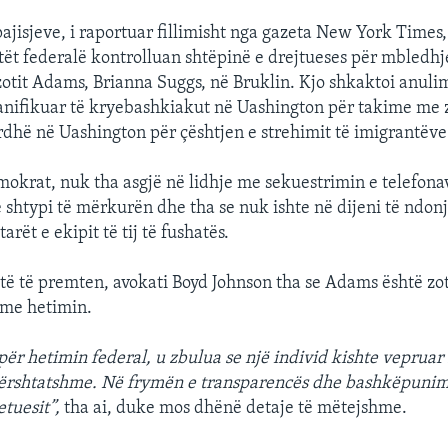
pajisjeve, i raportuar fillimisht nga gazeta New York Times,
ntët federalë kontrolluan shtëpinë e drejtueses për mbledh
 zotit Adams, Brianna Suggs, në Bruklin. Kjo shkaktoi anuli
anifikuar të kryebashkiakut në Uashington për takime me z
rdhë në Uashington për çështjen e strehimit të imigrantëve
okrat, nuk tha asgjë në lidhje me sekuestrimin e telefonave
 shtypi të mërkurën dhe tha se nuk ishte në dijeni të ndonj
arët e ekipit të tij të fushatës.
të të premten, avokati Boyd Johnson tha se Adams është zot
me hetimin.
për hetimin federal, u zbulua se një individ kishte vepruar
rshtatshme. Në frymën e transparencës dhe bashkëpunimit,
tuesit”,
tha ai, duke mos dhënë detaje të mëtejshme.