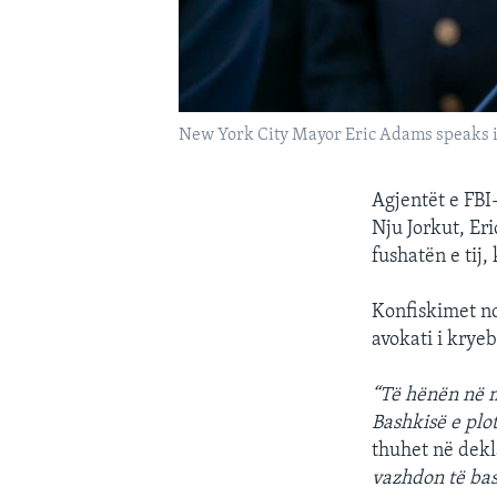
New York City Mayor Eric Adams speaks in
Agjentët e FBI-
Nju Jorkut, Er
fushatën e tij,
Konfiskimet nd
avokati i krye
“Të hënën në m
Bashkisë e plot
thuhet në dekl
vazhdon të bas