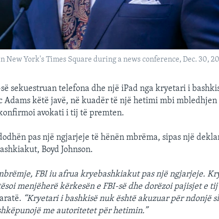
 New York's Times Square during a news conference, Dec. 30, 202
së sekuestruan telefona dhe një iPad nga kryetari i bashkis
ic Adams këtë javë, në kuadër të një hetimi mbi mbledhjen
 konfirmoi avokati i tij të premten.
odhën pas një ngjarjeje të hënën mbrëma, sipas një dekla
bashkiakut, Boyd Johnson.
brëmje, FBI iu afrua kryebashkiakut pas një ngjarjeje. Kry
ësoi menjëherë kërkesën e FBI-së dhe dorëzoi pajisjet e tij
aratë.
“Kryetari i bashkisë nuk është akuzuar për ndonjë s
hkëpunojë me autoritetet për hetimin.”