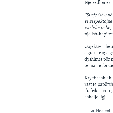
Një zëdhënës i
“Si një ish-anët
të respektojnë
vazhdoj të bëj
një ish-kapite
Objektivi i het
siguruar nga g
dyshimet për n
të marrë fonde
Kryebashkiaku 
rast të papërs
t’u frikësuar 
shkelje ligji.
Ndajeni