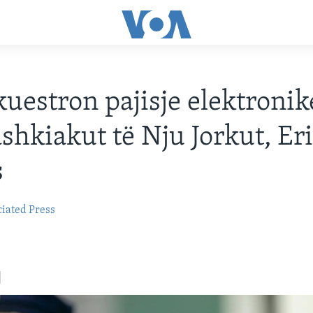
kuestron pajisje elektronik
shkiakut të Nju Jorkut, Er
s
iated Press