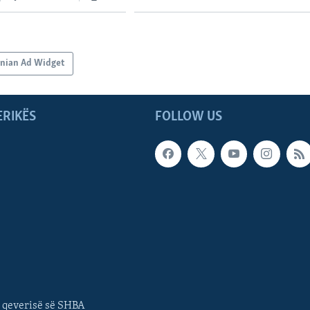
anian Ad Widget
ERIKËS
FOLLOW US
 qeverisë së SHBA