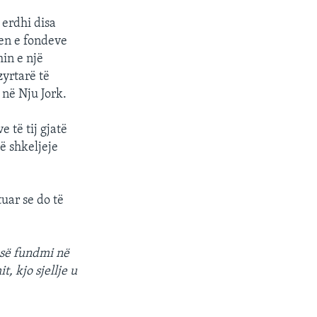
 erdhi disa
jen e fondeve
min e një
yrtarë të
 në Nju Jork.
 të tij gjatë
ë shkeljeje
uar se do të
 së fundmi në
 kjo sjellje u