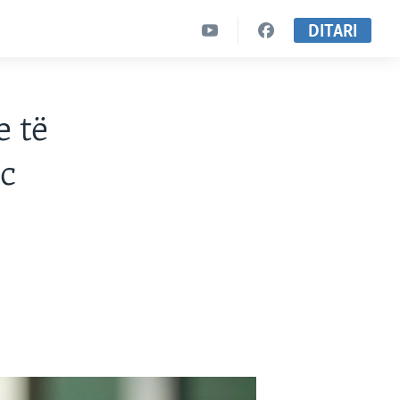
DITARI
e të
ic