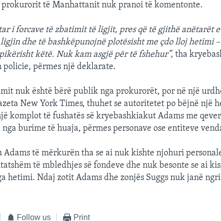
 prokurorit të Manhattanit nuk pranoi të komentonte.
ar i forcave të zbatimit të ligjit, pres që të gjithë anëtarët 
 ligjin dhe të bashkëpunojnë plotësisht me çdo lloj hetimi –
 pikërisht këtë. Nuk kam asgjë për të fshehur”,
tha kryeba
n policie, përmes një deklarate.
imit nuk është bërë publik nga prokurorët, por në një urdhë
azeta New York Times, thuhet se autoritetet po bëjnë një 
jë komplot të fushatës së kryebashkiakut Adams me qever
 nga burime të huaja, përmes personave ose entiteve vend
Adams të mërkurën tha se ai nuk kishte njohuri personal
htatshëm të mbledhjes së fondeve dhe nuk besonte se ai kis
nga hetimi. Ndaj zotit Adams dhe zonjës Suggs nuk janë ngr
Follow us
Print