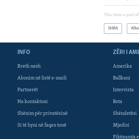
This item is part of
SHBA
Alb
INFO
ZËRI I AM
Rreth nesh
Amerika
Abonim në listë e-maili
Ballkani
Partnerët
Intervista
Learning English
Na kontaktoni
Bota
FOLLOW US
Shënim për privatësinë
Shëndetësi
Si të hyni në faqen tonë
Mjedisi
Pikëpamja e