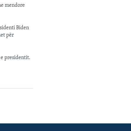
hme mendore
esidenti Biden
het për
e presidentit.