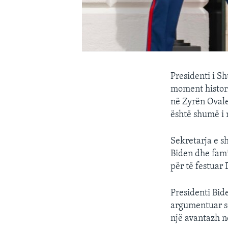
Presidenti i Sh
moment histor
në Zyrën Ovale
është shumë i 
Sekretarja e s
Biden dhe famil
për të festuar
Presidenti Bid
argumentuar se
një avantazh n