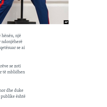
ë hënën, një
r ndonjëherë
qetësuar se ai
rëve se zoti
kur të mblidhen
umor dhe duke
 publike është