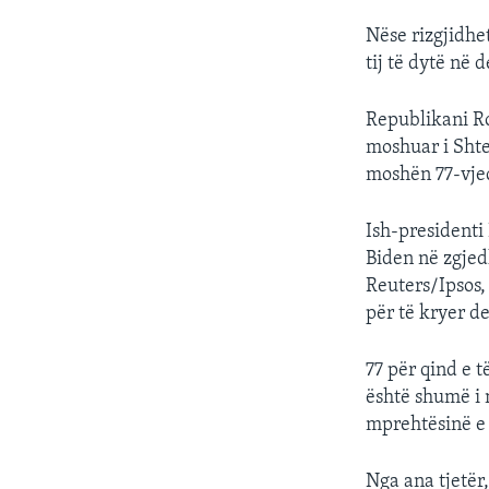
Nëse rizgjidhet
tij të dytë në d
Republikani Ro
moshuar i Shte
moshën 77-vjeç
Ish-presidenti
Biden në zgjedh
Reuters/Ipsos,
për të kryer de
77 për qind e 
është shumë i 
mprehtësinë e
Nga ana tjetër