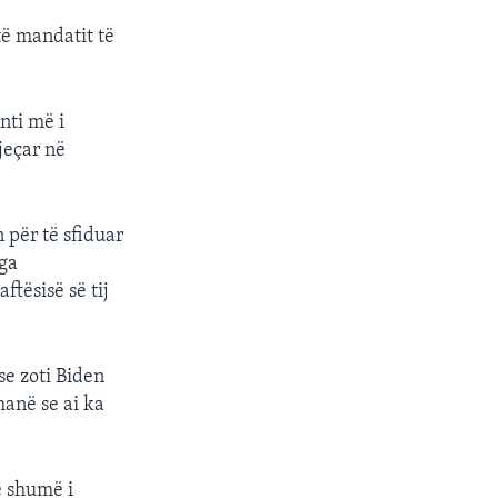
të mandatit të
nti më i
jeçar në
 për të sfiduar
nga
tësisë së tij
se zoti Biden
hanë se ai ka
ë shumë i