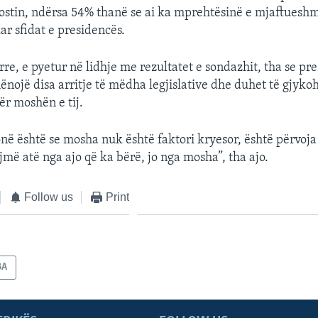
ostin, ndërsa 54% thanë se ai ka mprehtësinë e mjaftues
ar sfidat e presidencës.
re, e pyetur në lidhje me rezultatet e sondazhit, tha se pr
hënojë disa arritje të mëdha legjislative dhe duhet të gjyko
për moshën e tij.
onë është se mosha nuk është faktori kryesor, është përvoja 
jmë atë nga ajo që ka bërë, jo nga mosha”, tha ajo.
Follow us
Print
BA