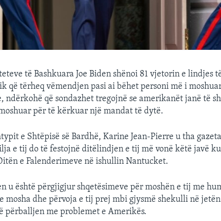
teteve të Bashkuara Joe Biden shënoi 81 vjetorin e lindjes t
ik që tërheq vëmendjen pasi ai bëhet personi më i moshua
, ndërkohë që sondazhet tregojnë se amerikanët janë të sh
moshuar për të kërkuar një mandat të dytë.
htypit e Shtëpisë së Bardhë, Karine Jean-Pierre u tha gazeta
ja e tij do të festojnë ditëlindjen e tij më vonë këtë javë 
 Ditën e Falenderimeve në ishullin Nantucket.
en u është përgjigjur shqetësimeve për moshën e tij me h
 mosha dhe përvoja e tij prej mbi gjysmë shekulli në jetën
ë përballjen me problemet e Amerikës.