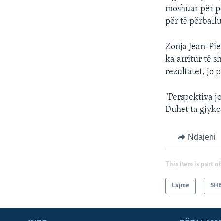
moshuar për p
për të përballu
Zonja Jean-Pier
ka arritur të s
rezultatet, jo 
"Perspektiva j
Duhet ta gjyko
Ndajeni
This item is part of
Lajme
SH