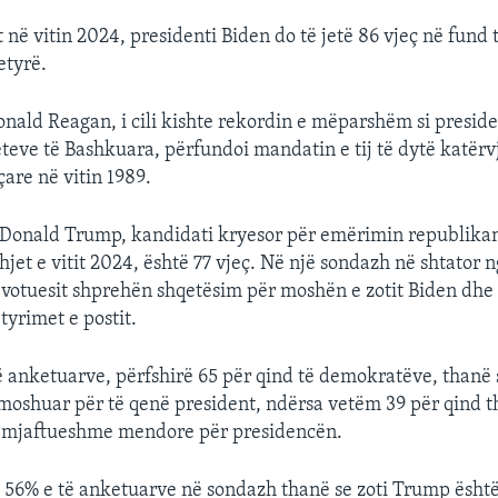
 në vitin 2024, presidenti Biden do të jetë 86 vjeç në fund 
etyrë.
nald Reagan, i cili kishte rekordin e mëparshëm si preside
teve të Bashkuara, përfundoi mandatin e tij të dytë katërv
are në vitin 1989.
 Donald Trump, kandidati kryesor për emërimin republikan
jet e vitit 2024, është 77 vjeç. Në një sondazh në shtator 
 votuesit shprehën shqetësim për moshën e zotit Biden dhe af
tyrimet e postit.
të anketuarve, përfshirë 65 për qind të demokratëve, thanë 
moshuar për të qenë president, ndërsa vetëm 39 për qind t
 mjaftueshme mendore për presidencën.
, 56% e të anketuarve në sondazh thanë se zoti Trump ësht