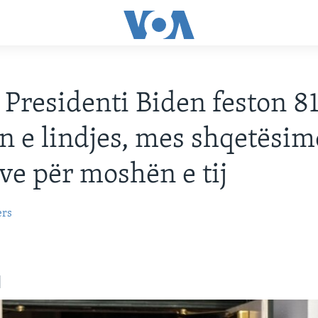
Presidenti Biden feston 8
in e lindjes, mes shqetësim
ve për moshën e tij
ers