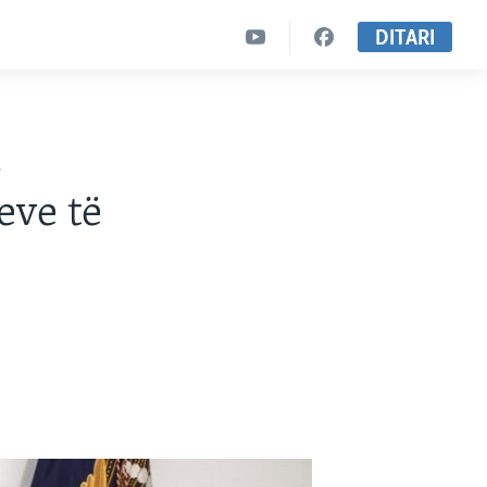
DITARI
1
eve të