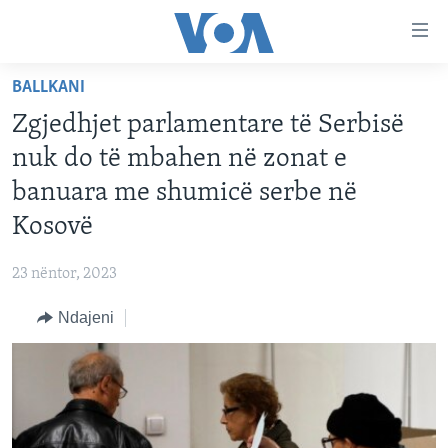
Lidhje
Kalo
në
BALLKANI
faqen
FAQJA KRYESORE
kryesore
Zgjedhjet parlamentare të Serbisë
KATEGORITË
Kalo
nuk do të mbahen në zonat e
tek
DITARI
AMERIKA
banuara me shumicë serbe në
faqja
BALLKANI
kryesore
Kosovë
Learning English
Kalo
EVROPA
tek
23 nëntor, 2023
FOLLOW US
BOTA
kërkimi
Ndajeni
MJEDISI
KULTURË
Gjuhët
SHKENCË DHE TEKNOLOGJI
SHËNDETËSI