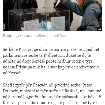
INTERVISTA
DITARI
Pamje nga votimet e mëhershme në Serbi
Serbët e Kosovës që duan të marrin pjesë në zgjedhjet
parlamentare serbe të 17 dhjetorit, duket se do të
udhëtojnë drejt Serbisë për të hedhur votën e tyre,
ndërsa Prishtina nuk ka lejuar hapjen e vendvotimeve
në Kosovë.
Shefi i zyrës për Kosovën në qeverinë serbe, Petar
Petkoviç, mblodhi të mërkurën në Rashkë, një komunë
në Serbinë jugperëndimore, përfaqësuesit e serbëve të
Kosovës për të diskutuar rrugët e përfshirjes së tyre në