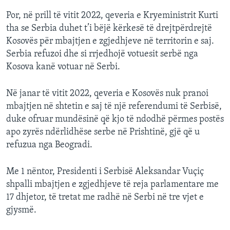
Por, në prill të vitit 2022, qeveria e Kryeministrit Kurti
tha se Serbia duhet t’i bëjë kërkesë të drejtpërdrejtë
Kosovës për mbajtjen e zgjedhjeve në territorin e saj.
Serbia refuzoi dhe si rrjedhojë votuesit serbë nga
Kosova kanë votuar në Serbi.
Në janar të vitit 2022, qeveria e Kosovës nuk pranoi
mbajtjen në shtetin e saj të një referendumi të Serbisë,
duke ofruar mundësinë që kjo të ndodhë përmes postës
apo zyrës ndërlidhëse serbe në Prishtinë, gjë që u
refuzua nga Beogradi.
Me 1 nëntor, Presidenti i Serbisë Aleksandar Vuçiç
shpalli mbajtjen e zgjedhjeve të reja parlamentare me
17 dhjetor, të tretat me radhë në Serbi në tre vjet e
gjysmë.