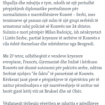
Shpallja dhe mbajtja e tyre, ndodh në një periudhë
përpjekjesh diplomatike perëndimore për
normalizimin e marrëdhënieve Kosovë – Serbi, mes
tensioneve që pasuan një sulm të një grupi serbësh të
armatosur ndaj policisë së Kosovës me 24 shtator.
Sulmin e mori përsipër Milan Radoiçiç, ish nënkryetari
i Listës Serbe, partisë kryesore të serbëve të Kosovës e
cila është themeluar dhe mbështetur nga Beogradi.
Me 27 tetor, udhëheqësit e vendeve kryesore
evropiane, Francës, Gjermanisë dhe Italisë i kërkuan
Kosovës më shumë autonomi për pakicën serbe, ndërsa
Serbisë njohjen “de fakto” të pavarësisë së Kosovës.
Kërkesat janë pjesë e përpjekjeve të ripërtërira për të
nxitur përmbushjen e një marrëveshjeje të arritur më
herët gjatë këtij viti në Bruksel dhe në Ohër.
Vëzhguesit tërheqin vërejtjen se mbajtja e zgjedhjeve