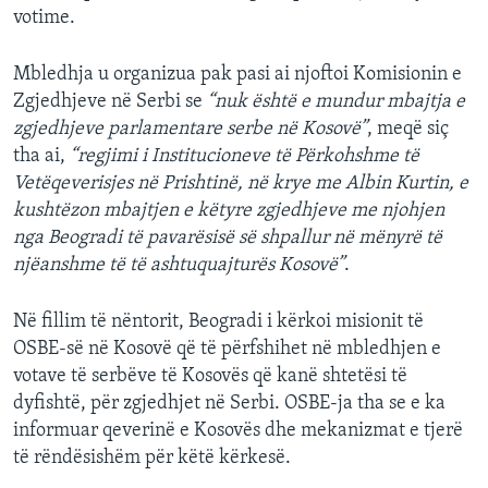
votime.
Mbledhja u organizua pak pasi ai njoftoi Komisionin e
Zgjedhjeve në Serbi se
“nuk është e mundur mbajtja e
zgjedhjeve parlamentare serbe në Kosovë”
, meqë siç
tha ai,
“regjimi i Institucioneve të Përkohshme të
Vetëqeverisjes në Prishtinë, në krye me Albin Kurtin, e
kushtëzon mbajtjen e këtyre zgjedhjeve me njohjen
nga Beogradi të pavarësisë së shpallur në mënyrë të
njëanshme të të ashtuquajturës Kosovë”
.
Në fillim të nëntorit, Beogradi i kërkoi misionit të
OSBE-së në Kosovë që të përfshihet në mbledhjen e
votave të serbëve të Kosovës që kanë shtetësi të
dyfishtë, për zgjedhjet në Serbi. OSBE-ja tha se e ka
informuar qeverinë e Kosovës dhe mekanizmat e tjerë
të rëndësishëm për këtë kërkesë.