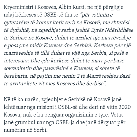
Kryeministri i Kosovës, Albin Kurti, në një përgjigje
ndaj kërkesës së OSBE-së tha se
“për votimin e
qytetarëve të komunitetit serb në Kosovë, me shtetësi
të dyfishtë, në zgjedhjet serbe jashtë Zyrës Ndërlidhëse
të Serbisë në Kosovë, duhet të arrihet një marrëveshje
e posaçme midis Kosovës dhe Serbisë. Kërkesa për një
marrëveshje të tillë duhet të vijë nga Serbia, si palë e
interesuar. Dhe çdo kërkesë duhet të marr për bazë
sovranitetin dhe pavarësinë e Kosovës, si shtete të
barabarta, në pajtim me nenin 2 të Marrëveshjes Bazë
të arritur këtë vit mes Kosovës dhe Serbisë”.
Në të kaluarën, zgjedhjet e Serbisë në Kosovë janë
lehtësuar nga misioni i OSBE-së dhe deri në vitin 2020
Kosova, nuk e ka penguar organizimin e tyre. Votat
janë grumbulluar nga OSBE-ja dhe janë dërguar për
numërim në Serbi.