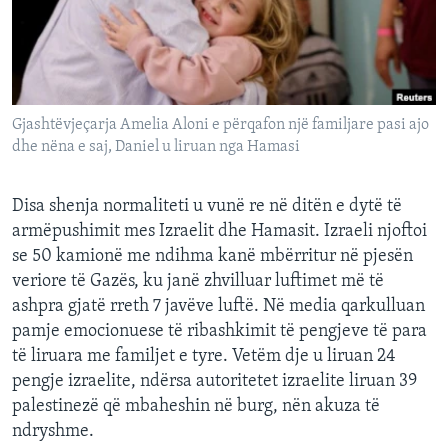
INTERVISTA
DITARI
Gjashtëvjeçarja Amelia Aloni e përqafon një familjare pasi ajo
dhe nëna e saj, Daniel u liruan nga Hamasi
Disa shenja normaliteti u vunë re në ditën e dytë të
armëpushimit mes Izraelit dhe Hamasit. Izraeli njoftoi
se 50 kamionë me ndihma kanë mbërritur në pjesën
veriore të Gazës, ku janë zhvilluar luftimet më të
ashpra gjatë rreth 7 javëve luftë. Në media qarkulluan
pamje emocionuese të ribashkimit të pengjeve të para
të liruara me familjet e tyre. Vetëm dje u liruan 24
pengje izraelite, ndërsa autoritetet izraelite liruan 39
palestinezë që mbaheshin në burg, nën akuza të
ndryshme.