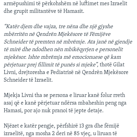
armëpushimi të përkohshëm në luftimet mes Izraelit
dhe grupit militantëve të Hamasit.
“Katër djem dhe vajza, tre nëna dhe një gjyshe
mbërritën në Qendrën Mjekësore të Fëmijëve
Schneider të premten në mbrëmje. Ata janë në gjendje
të mirë dhe ndodhen nën mbikëqyrjen e personelit
mjekësor. Ishte mbrëmja më emocionuese që kam
përjetuar prej fillimit të punës si mjeke”,
thotë Gilat
Livni, drejtoresha e Pediatrisë në Qendrën Mjekësore
Schneider të Izraelit.
Mjekja Livni tha se persona e liruar kanë folur rreth
asaj që e kanë përjetuar ndërsa mbaheshin peng nga
Hamasi, por ajo nuk pranoi të jepte detaje.
Njëzet e katër pengje, përfshirë 13 gra dhe fëmijë
izraelitë, nga mosha 2 deri në 85 vjeç, u liruan të