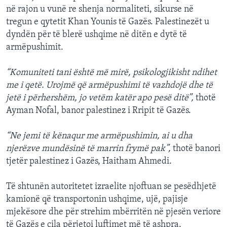
në rajon u vunë re shenja normaliteti, sikurse në
tregun e qytetit Khan Younis të Gazës. Palestinezët u
dyndën për të blerë ushqime në ditën e dytë të
armëpushimit.
“Komuniteti tani është më mirë, psikologjikisht ndihet
me i qetë. Urojmë që armëpushimi të vazhdojë dhe të
jetë i përhershëm, jo vetëm katër apo pesë ditë”,
thotë
Ayman Nofal, banor palestinez i Rripit të Gazës.
“Ne jemi të kënaqur me armëpushimin, ai u dha
njerëzve mundësinë të marrin frymë pak”,
thotë banori
tjetër palestinez i Gazës, Haitham Ahmedi.
Të shtunën autoritetet izraelite njoftuan se pesëdhjetë
kamionë që transportonin ushqime, ujë, pajisje
mjekësore dhe për strehim mbërritën në pjesën veriore
të Gazës e cila përjetoi luftimet më të ashpra.