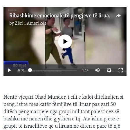
Ribashkime emocionale të pengjeve të liruara izraelite me familjet e tyre
by
Zëri i Amerikës
No media source currently available
0:00
3:14
Nëntë vjeçari Ohad Munder, i cili e kaloi ditëlindjen si
peng, ishte mes katër fëmijëve të liruar pas gati 50
ditësh pengmarrjeje nga grupi militant palestinez së
bashku me nënën dhe gjyshen e tij. Ata ishin pjesë e
grupit të izraelitëve që u liruan në ditën e parë të një