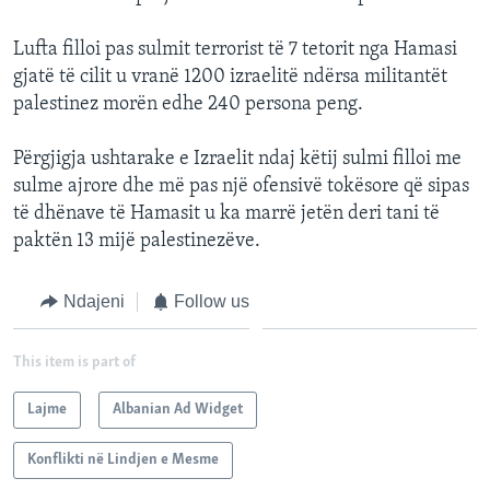
Lufta filloi pas sulmit terrorist të 7 tetorit nga Hamasi
gjatë të cilit u vranë 1200 izraelitë ndërsa militantët
palestinez morën edhe 240 persona peng.
Përgjigja ushtarake e Izraelit ndaj këtij sulmi filloi me
sulme ajrore dhe më pas një ofensivë tokësore që sipas
të dhënave të Hamasit u ka marrë jetën deri tani të
paktën 13 mijë palestinezëve.
Ndajeni
Follow us
This item is part of
Lajme
Albanian Ad Widget
Konflikti në Lindjen e Mesme