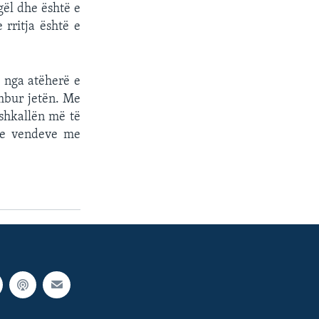
gël dhe është e
 rritja është e
ë nga atëherë e
umbur jetën. Me
shkallën më të
n e vendeve me