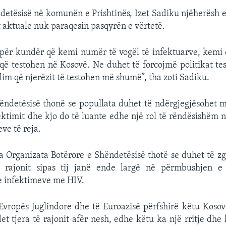
ndetësisë në komunën e Prishtinës, Izet Sadiku njëherësh 
at aktuale nuk paraqesin pasqyrën e vërtetë.
, për kundër që kemi numër të vogël të infektuarve, kemi
 që testohen në Kosovë. Ne duhet të forcojmë politikat te
lim që njerëzit të testohen më shumë”, tha zoti Sadiku.
hëndetësisë thonë se popullata duhet të ndërgjegjësohet 
ektimit dhe kjo do të luante edhe një rol të rëndësishëm
eve të reja.
 Organizata Botërore e Shëndetësisë thotë se duhet të zg
 rajonit sipas tij janë ende largë në përmbushjen e
e infektimeve me HIV.
Evropës Juglindore dhe të Euroazisë përfshirë këtu Kosov
t tjera të rajonit afër nesh, edhe këtu ka një rritje dh