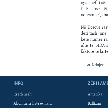
nga shefi i së
tillë sepse kë
ndjeshme”, tha
Në Kosovë rast
deri tash janë
këtë numër ra
ultë të SIDA-
faktorë të lart
Ndajeni
INFO
ZËRI I AM
Rreth nesh
Amerika
Abonim në listë e-maili
Ballkani