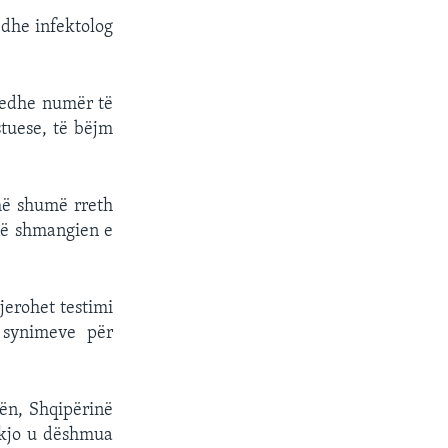
edhe infektolog
 edhe numër të
stuese, të bëjm
më shumë rreth
 në shmangien e
jerohet testimi
 synimeve për
ën, Shqipërinë
e kjo u dëshmua