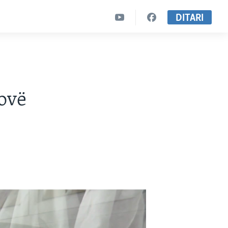
DITARI
ovë