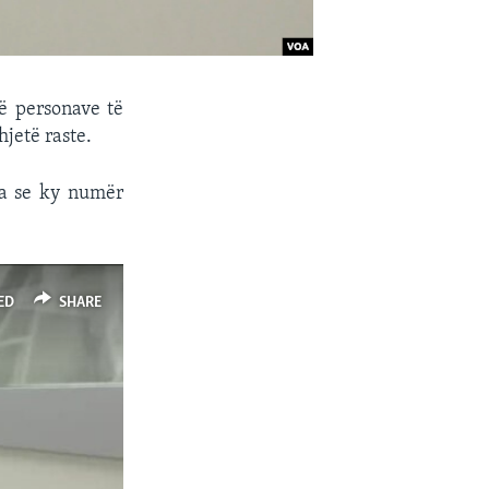
të personave të
jetë raste.
ha se ky numër
ED
SHARE