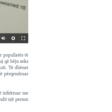
SHARE
 popullatës të
uj që bëjn seks
sit. Të dhënat
të përqendruar
të infektuar me
ndit një person
px
width