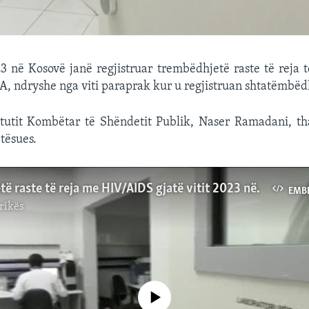
23 në Kosovë janë regjistruar trembëdhjetë raste të reja 
, ndryshe nga viti paraprak kur u regjistruan shtatëmbëdh
stitutit Kombëtar të Shëndetit Publik, Naser Ramadani, t
tësues.
Trembëdhjetë raste të reja me HIV/AIDS gjatë vitit 2023 në Kosovë
EMB
rikës
No media source currently available