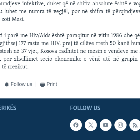
mundjeve infektive, duket që në shifra absolute është e vo
tu luhet me numra të vegjël, por në shifra të përqindjeve
 zoti Mesi.
i i parë me Hiv/Aids është paraqitur në vitin 1986 dhe q
 gjithsej 177 raste me HIV, prej të cilëve rreth 50 kanë h
stesh në 37 vjet, Kosova radhitet në mesin e vendeve me 
s, por zhvillimet socio ekonomike e vënë atë në grupi
ë të rrezikut.
Follow us
Print
ERIKËS
FOLLOW US