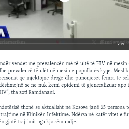
2:19
EMBED
 ndër vendet me prevalencën më të ultë të HIV në mesin e
he prevalencë të ulët në mesin e popullatës kyqe. Meshk
ersonat që injektojnë drogë dhe punonjëset femra të sek
 dëshmojnë se ne nuk kemi epidemi të gjeneralizuar apo 
 HIV”, tha zoti Ramdanani.
ndetësisë thonë se aktualisht në Kosovë janë 65 persona 
trajtime në Klinikën Infektime. Ndërsa në katër vitet e fu
n gjatë trajtimit nga kjo sëmundje.