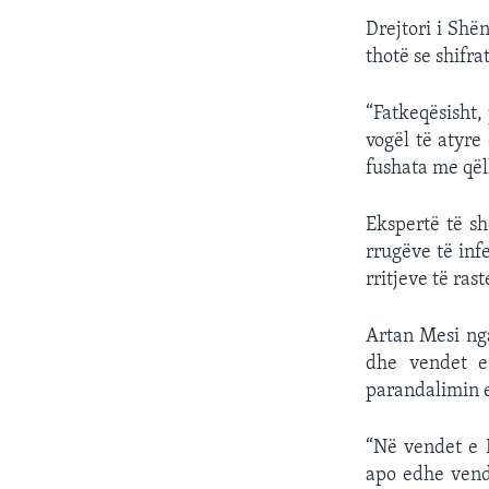
Drejtori i Shë
thotë se shifr
“Fatkeqësisht
vogël të atyre
fushata me qël
Ekspertë të s
rrugëve të inf
rritjeve të rast
Artan Mesi nga
dhe vendet e
parandalimin 
“Në vendet e 
apo edhe vende