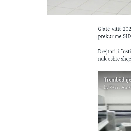
Gjatë vitit 20
prekur me SIDA
Drejtori i In
nuk është shqe
by
Zëri i Ame