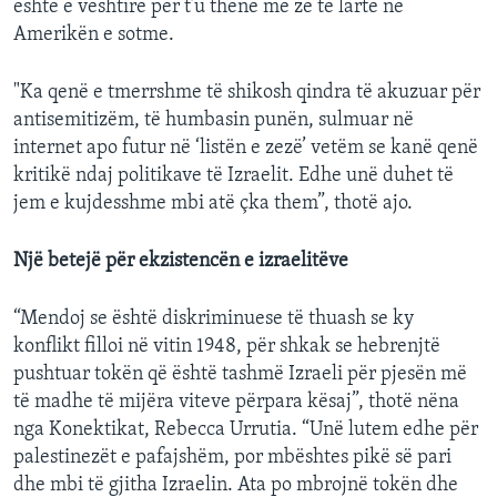
është e vështirë për t’u thënë me zë të lartë në
Amerikën e sotme.
"Ka qenë e tmerrshme të shikosh qindra të akuzuar për
antisemitizëm, të humbasin punën, sulmuar në
internet apo futur në ‘listën e zezë’ vetëm se kanë qenë
kritikë ndaj politikave të Izraelit. Edhe unë duhet të
jem e kujdesshme mbi atë çka them”, thotë ajo.
Një betejë për ekzistencën e izraelitëve
“Mendoj se është diskriminuese të thuash se ky
konflikt filloi në vitin 1948, për shkak se hebrenjtë
pushtuar tokën që është tashmë Izraeli për pjesën më
të madhe të mijëra viteve përpara kësaj”, thotë nëna
nga Konektikat, Rebecca Urrutia. “Unë lutem edhe për
palestinezët e pafajshëm, por mbështes pikë së pari
dhe mbi të gjitha Izraelin. Ata po mbrojnë tokën dhe