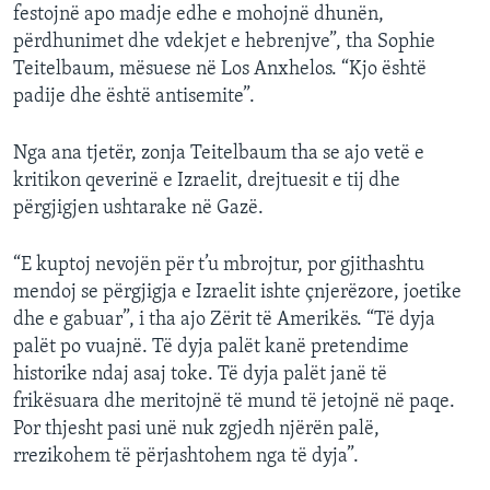
festojnë apo madje edhe e mohojnë dhunën,
përdhunimet dhe vdekjet e hebrenjve”, tha Sophie
Teitelbaum, mësuese në Los Anxhelos. “Kjo është
padije dhe është antisemite”.
Nga ana tjetër, zonja Teitelbaum tha se ajo vetë e
kritikon qeverinë e Izraelit, drejtuesit e tij dhe
përgjigjen ushtarake në Gazë.
“E kuptoj nevojën për t’u mbrojtur, por gjithashtu
mendoj se përgjigja e Izraelit ishte çnjerëzore, joetike
dhe e gabuar”, i tha ajo Zërit të Amerikës. “Të dyja
palët po vuajnë. Të dyja palët kanë pretendime
historike ndaj asaj toke. Të dyja palët janë të
frikësuara dhe meritojnë të mund të jetojnë në paqe.
Por thjesht pasi unë nuk zgjedh njërën palë,
rrezikohem të përjashtohem nga të dyja”.