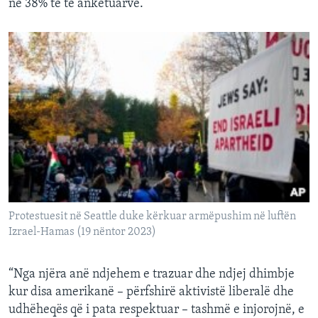
në 38% të të anketuarve.
Protestuesit në Seattle duke kërkuar armëpushim në luftën
Izrael-Hamas (19 nëntor 2023)
“Nga njëra anë ndjehem e trazuar dhe ndjej dhimbje
kur disa amerikanë – përfshirë aktivistë liberalë dhe
udhëheqës që i pata respektuar – tashmë e injorojnë, e