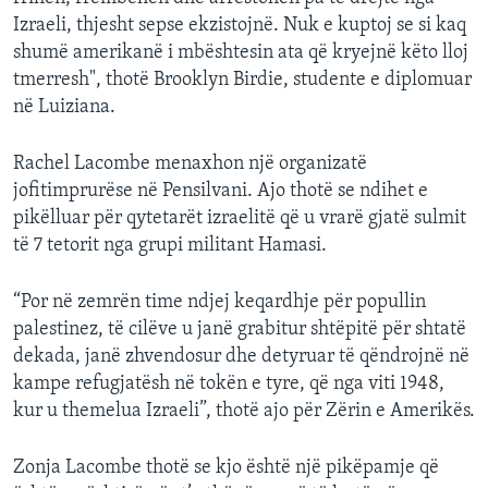
Izraeli, thjesht sepse ekzistojnë. Nuk e kuptoj se si kaq
shumë amerikanë i mbështesin ata që kryejnë këto lloj
tmerresh", thotë Brooklyn Birdie, studente e diplomuar
në Luiziana.
Rachel Lacombe menaxhon një organizatë
jofitimprurëse në Pensilvani. Ajo thotë se ndihet e
pikëlluar për qytetarët izraelitë që u vrarë gjatë sulmit
të 7 tetorit nga grupi militant Hamasi.
“Por në zemrën time ndjej keqardhje për popullin
palestinez, të cilëve u janë grabitur shtëpitë për shtatë
dekada, janë zhvendosur dhe detyruar të qëndrojnë në
kampe refugjatësh në tokën e tyre, që nga viti 1948,
kur u themelua Izraeli”, thotë ajo për Zërin e Amerikës.
Zonja Lacombe thotë se kjo është një pikëpamje që