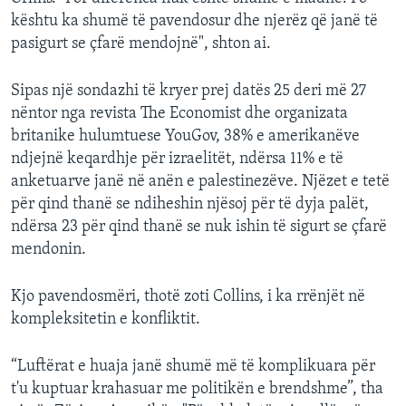
kështu ka shumë të pavendosur dhe njerëz që janë të
pasigurt se çfarë mendojnë", shton ai.
Sipas një sondazhi të kryer prej datës 25 deri më 27
nëntor nga revista The Economist dhe organizata
britanike hulumtuese YouGov, 38% e amerikanëve
ndjejnë keqardhje për izraelitët, ndërsa 11% e të
anketuarve janë në anën e palestinezëve. Njëzet e tetë
për qind thanë se ndiheshin njësoj për të dyja palët,
ndërsa 23 për qind thanë se nuk ishin të sigurt se çfarë
mendonin.
Kjo pavendosmëri, thotë zoti Collins, i ka rrënjët në
kompleksitetin e konfliktit.
“Luftërat e huaja janë shumë më të komplikuara për
t'u kuptuar krahasuar me politikën e brendshme”, tha