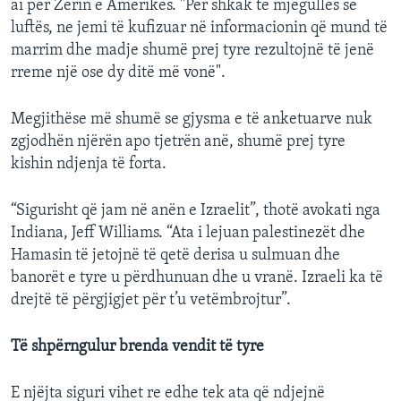
ai për Zërin e Amerikës. "Për shkak të mjegullës së
luftës, ne jemi të kufizuar në informacionin që mund të
marrim dhe madje shumë prej tyre rezultojnë të jenë
rreme një ose dy ditë më vonë".
Megjithëse më shumë se gjysma e të anketuarve nuk
zgjodhën njërën apo tjetrën anë, shumë prej tyre
kishin ndjenja të forta.
“Sigurisht që jam në anën e Izraelit”, thotë avokati nga
Indiana, Jeff Williams. “Ata i lejuan palestinezët dhe
Hamasin të jetojnë të qetë derisa u sulmuan dhe
banorët e tyre u përdhunuan dhe u vranë. Izraeli ka të
drejtë të përgjigjet për t’u vetëmbrojtur”.
Të shpërngulur brenda vendit të tyre
E njëjta siguri vihet re edhe tek ata që ndjejnë