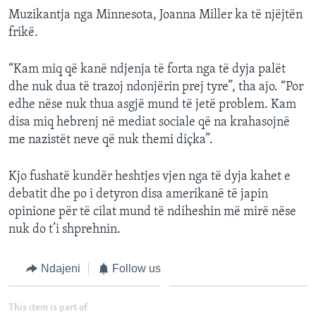
Muzikantja nga Minnesota, Joanna Miller ka të njëjtën
frikë.
“Kam miq që kanë ndjenja të forta nga të dyja palët
dhe nuk dua të trazoj ndonjërin prej tyre”, tha ajo. “Por
edhe nëse nuk thua asgjë mund të jetë problem. Kam
disa miq hebrenj në mediat sociale që na krahasojnë
me nazistët neve që nuk themi diçka”.
Kjo fushatë kundër heshtjes vjen nga të dyja kahet e
debatit dhe po i detyron disa amerikanë të japin
opinione për të cilat mund të ndiheshin më mirë nëse
nuk do t’i shprehnin.
Ndajeni
Follow us
This item is part of