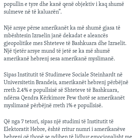
popullin e tyre dhe kanë qenë objektiv i kaq shumë
sulmeve në të kaluarën”.
Një arsye përse amerikanët ka më shumë gjasa të
mbështesin Izraelin janë dekadat e aleancës
gjeopolitike mes Shteteve të Bashkuara dhe Izraelit.
Një tjetër arsye mund të jetë se ka më shumë
amerikanë hebrenj sesa amerikanë myslimanë.
Sipas Institutit të Studimeve Sociale Steinhardt në
Universitetin Brandeis, amerikanët hebrenj përbëjnë
rreth 2.4% e popullsisë së Shteteve të Bashkuara,
ndërsa Qendra Kërkimore Pew thotë se amerikanët
myslimanë përbëjnë rreth 1% e popullsisë.
Që nga 7 tetori, sipas një studimi të Institutit të
Elektoratit Hebre, është rritur numri i amerikanëve
hebrenj që thonë se ndihen të lidhur emocionalisht me