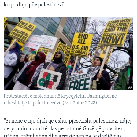
keqardhje për palestinezët.
Protestuesit e mbledhur në kryeqytetin Uashington në
mbështetje të palestinezëve (24 nëntor 2023)
“Si nënë e një djali që është pjesërisht palestinez, ndjej
detyrimin moral të flas për ata në Gazë që po vriten,
rrihen, rrëmbehen dhe arrestohen pa të drejtë nga