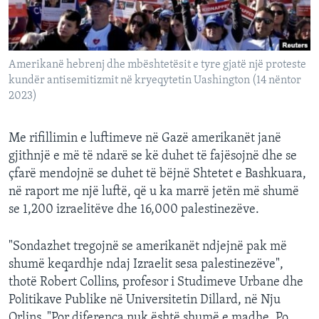
INTERVISTA
DITARI
Amerikanë hebrenj dhe mbështetësit e tyre gjatë një proteste
kundër antisemitizmit në kryeqytetin Uashington (14 nëntor
2023)
Me rifillimin e luftimeve në Gazë amerikanët janë
gjithnjë e më të ndarë se kë duhet të fajësojnë dhe se
çfarë mendojnë se duhet të bëjnë Shtetet e Bashkuara,
në raport me një luftë, që u ka marrë jetën më shumë
se 1,200 izraelitëve dhe 16,000 palestinezëve.
"Sondazhet tregojnë se amerikanët ndjejnë pak më
shumë keqardhje ndaj Izraelit sesa palestinezëve",
thotë Robert Collins, profesor i Studimeve Urbane dhe
Politikave Publike në Universitetin Dillard, në Nju
Orlins. "Por diferenca nuk është shumë e madhe. Po