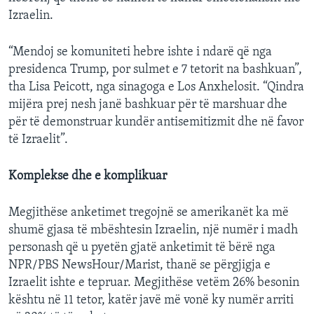
Izraelin.
“Mendoj se komuniteti hebre ishte i ndarë që nga
presidenca Trump, por sulmet e 7 tetorit na bashkuan”,
tha Lisa Peicott, nga sinagoga e Los Anxhelosit. “Qindra
mijëra prej nesh janë bashkuar për të marshuar dhe
për të demonstruar kundër antisemitizmit dhe në favor
të Izraelit”.
Komplekse dhe e komplikuar
Megjithëse anketimet tregojnë se amerikanët ka më
shumë gjasa të mbështesin Izraelin, një numër i madh
personash që u pyetën gjatë anketimit të bërë nga
NPR/PBS NewsHour/Marist, thanë se përgjigja e
Izraelit ishte e tepruar. Megjithëse vetëm 26% besonin
kështu në 11 tetor, katër javë më vonë ky numër arriti