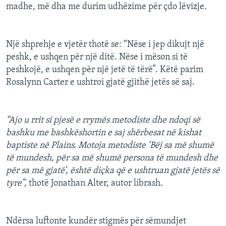
madhe, më dha me durim udhëzime për çdo lëvizje.
Një shprehje e vjetër thotë se: “Nëse i jep dikujt një
peshk, e ushqen për një ditë. Nëse i mëson si të
peshkojë, e ushqen për një jetë të tërë”. Këtë parim
Rosalynn Carter e ushtroi gjatë gjithë jetës së saj.
“Ajo u rrit si pjesë e rrymës metodiste dhe ndoqi së
bashku me bashkëshortin e saj shërbesat në kishat
baptiste në Plains. Motoja metodiste ‘Bëj sa më shumë
të mundesh, për sa më shumë persona të mundesh dhe
për sa më gjatë’, është diçka që e ushtruan gjatë jetës së
tyre”,
thotë Jonathan Alter, autor librash.
Ndërsa luftonte kundër stigmës për sëmundjet