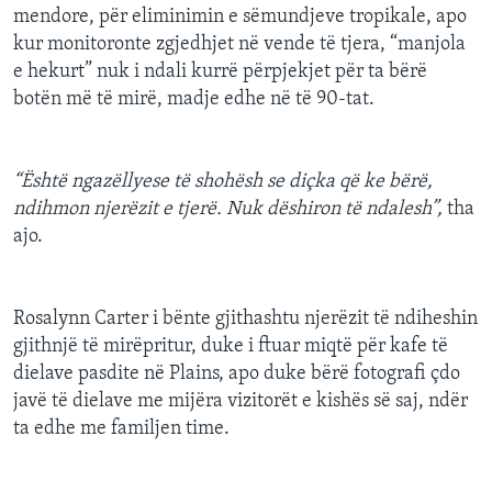
mendore, për eliminimin e sëmundjeve tropikale, apo
kur monitoronte zgjedhjet në vende të tjera, “manjola
e hekurt” nuk i ndali kurrë përpjekjet për ta bërë
botën më të mirë, madje edhe në të 90-tat.
“Është ngazëllyese të shohësh se diçka që ke bërë,
ndihmon njerëzit e tjerë. Nuk dëshiron të ndalesh”,
tha
ajo.
Rosalynn Carter i bënte gjithashtu njerëzit të ndiheshin
gjithnjë të mirëpritur, duke i ftuar miqtë për kafe të
dielave pasdite në Plains, apo duke bërë fotografi çdo
javë të dielave me mijëra vizitorët e kishës së saj, ndër
ta edhe me familjen time.