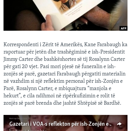
INTERVISTA
DITARI
Korrespondenti i Zërit të Amerikës, Kane Farabaugh ka
raportuar për jetën dhe trashëgiminë e ish-Presidentit
Jimmy Carter dhe bashkëshortes së tij Rosalynn Carter
për gati 20 vjet. Pasi mori pjesë në funeralin e ish-
zonjës së parë, gazetari Farabaugh përgatiti materialin
në vazhdim si një reflektim personal për ish-Zonjën e
Parë, Rosalynn Carter, e mbiquajtura “manjola e
hekurt”, e cila ndihmoi në ripërkufizimin e rolit të
zonjës së parë brenda dhe jashtë Shtëpisë së Bardhë.
Gazetari i VOA-s reflekton për ish-Zonjën e Parë, Rosalynn Carter