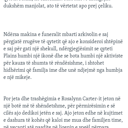
dukshëm manjolat, ato të vërtetat apo prej çeliku.
Ndërsa makina e funeralit mbarti arkivolin e saj
përgjatë rrugëve të qytetit që ajo e konsideroi shtëpinë
e saj për gati një shekull, ndërgjegjësimit se qyteti
Plains humbi një ikonë dhe se bota humbi një aktiviste
për kauza të shumta të rëndësishme, i shtohet
hidhërimi që familja ime dhe unë ndjejmë nga humbja
e një mikeje.
Por jeta dhe trashëgimia e Rosalynn Carter-it jeton në
një botë më të shëndetshme, për përmirësimin e së
cilës ajo dedikoi jetën e saj. Ajo jeton edhe në kujtimet
e dashura të kohës që kaloi me mua dhe familjen time,
në veçanti atë pasdite në liqenin e vogël përpara