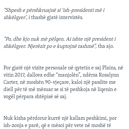
“Shpesh e përshkruajnë si ‘ish-presidenti më i
shkëlqyer’,
i thashë gjatë intervistës.
“Po, dhe kjo nuk më pëlqen. Ai ishte një president i
shkëlqyer. Njerëzit po e kuptojnë tashmë”,
tha ajo.
Por gjatë një vizite personale në qytetin e saj Plains, në
vitin 2017, dallova edhe “manjolën”, ndërsa Rosalynn
Carter, në moshën 90-vjeçare, kaloi një pasdite me
diell për të më mësuar se si të peshkoja në liqenin e
vogël përpara shtëpisë së saj.
Nuk kisha përdorur kurrë një kallam peshkimi, por
ish-zonja e parë, që e mësoi për vete në moshë të