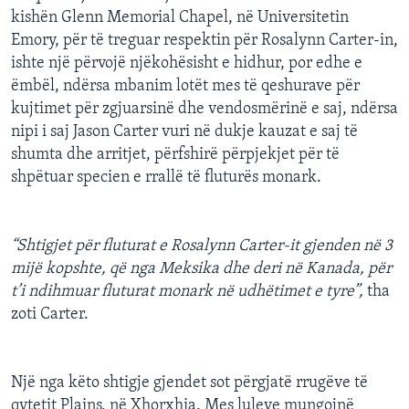
kishën Glenn Memorial Chapel, në Universitetin
Emory, për të treguar respektin për Rosalynn Carter-in,
ishte një përvojë njëkohësisht e hidhur, por edhe e
ëmbël, ndërsa mbanim lotët mes të qeshurave për
kujtimet për zgjuarsinë dhe vendosmërinë e saj, ndërsa
nipi i saj Jason Carter vuri në dukje kauzat e saj të
shumta dhe arritjet, përfshirë përpjekjet për të
shpëtuar specien e rrallë të fluturës monark.
“Shtigjet për fluturat e Rosalynn Carter-it gjenden në 3
mijë kopshte, që nga Meksika dhe deri në Kanada, për
t’i ndihmuar fluturat monark në udhëtimet e tyre”,
tha
zoti Carter.
Një nga këto shtigje gjendet sot përgjatë rrugëve të
qytetit Plains, në Xhorxhia. Mes luleve mungojnë