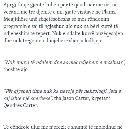
Ajo gjithnjë gjente kohën për të qëndruar me ne, në
veçanti me tre djemtë e mi, gjatë vizitave në Plains.
Megjithëse unë shqetësohesha se mos rëndonim
programin e saj të ngjeshur, ajo nuk na bëri kurrë të
ndjeheshim të tepërt. Nuk e ndalte kurrë buzëqeshjen
dhe nuk tregonte ndonjëherë shenja lodhjeje.
“Nuk mund të ndalem dhe as nuk ndjehem e moshuar”,
thoshte ajo.
“Për gjyshen time nuk ka nevojë për nekrologji. Jeta e
saj ishte një shërbesë”,
tha Jason Carter, kryetar i
Qendrës Carter.
Të qëndroje ulur me njerëzit e shumtë të mbledhur në