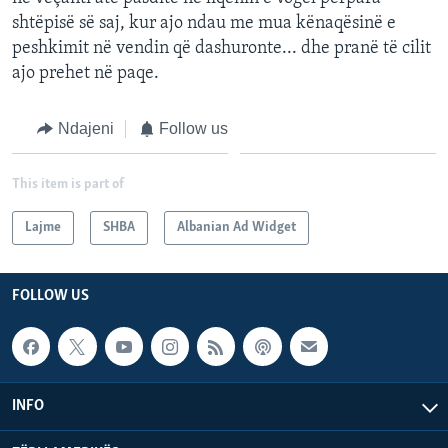
shtëpisë së saj, kur ajo ndau me mua kënaqësinë e
peshkimit në vendin që dashuronte... dhe pranë të cilit
ajo prehet në paqe.
Ndajeni
Follow us
This item is part of
Lajme
SHBA
Albanian Ad Widget
FOLLOW US
INFO