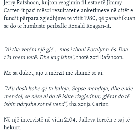
Jerry Rafshoon, kujton reagimin fillestar të Jimmy
Carter-it pasi mësoi rezultatet e anketimeve në ditët e
fundit përpara zgjedhjeve të vitit 1980, që parashikuan
se do të humbiste përballë Ronald Reagan-it.
“Ai tha vetëm një gjë... mos i thoni Rosalynn-ës. Dua
t’ia them vetë. Dhe kaq ishte”,
thotë zoti Rafshoon.
Me sa duket, ajo u mërzit më shumë se ai.
“M’u desh kohë që ta kaloja. Sepse mendoja, dhe ende
mendoj, se nëse ai do të ishte rizgjedhur, gjërat do të
ishin ndryshe sot në vend”,
tha zonja Carter.
Në një intervistë në vitin 2104, dallova forcën e saj të
hekurt.