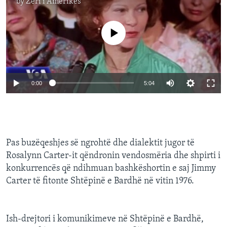
by
Zëri i Amerikës
No media source currently available
0:00
5:04
Pas buzëqeshjes së ngrohtë dhe dialektit jugor të
Rosalynn Carter-it qëndronin vendosmëria dhe shpirti i
konkurrencës që ndihmuan bashkëshortin e saj Jimmy
Carter të fitonte Shtëpinë e Bardhë në vitin 1976.
Ish-drejtori i komunikimeve në Shtëpinë e Bardhë,