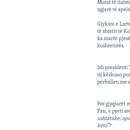
Mund të duhen 
ngjarë të apel
Gjykata e Lart
të shtetit të 
ka marrë pjesë 
kushtetutës.
Ish presidenti
tij kërkuan pu
përballen me a
Por gjyqtarët 
Pan, e pyeti av
ushtarake, apo
këto”?