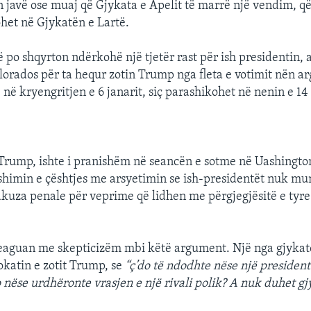
javë ose muaj që Gjykata e Apelit të marrë një vendim, q
ohet në Gjykatën e Lartë.
ë po shqyrton ndërkohë një tjetër rast për ish presidentin, 
Kolorados për ta hequr zotin Trump nga fleta e votimit nën 
në kryengritjen e 6 janarit, siç parashikohet në nenin e 14
 Trump, ishte i pranishëm në seancën e sotme në Uashingto
shimin e çështjes me arsyetimin se ish-presidentët nuk mu
kuza penale për veprime që lidhen me përgjegjësitë e tyre
reaguan me skepticizëm mbi këtë argument. Një nga gjykat
okatin e zotit Trump, se
“ç’do të ndodhte nëse një president
 nëse urdhëronte vrasjen e një rivali polik? A nuk duhet gj