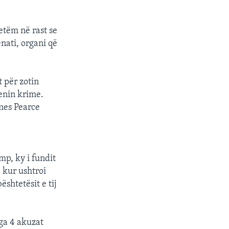
etëm në rast se
nati, organi që
t për zotin
enin krime.
ames Pearce
mp, ky i fundit
, kur ushtroi
shtetësit e tij
ga 4 akuzat