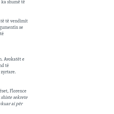
ë ka shumë të
atë të vendimit
argumentin se
 të
n. Avokatët e
nd të
 zyrtare.
ëset, Florence
 shiste sekrete
ykuar ai për