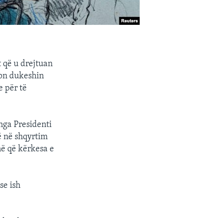
t që u drejtuan
ton dukeshin
e për të
 nga Presidenti
ë në shqyrtim
në që kërkesa e
se ish