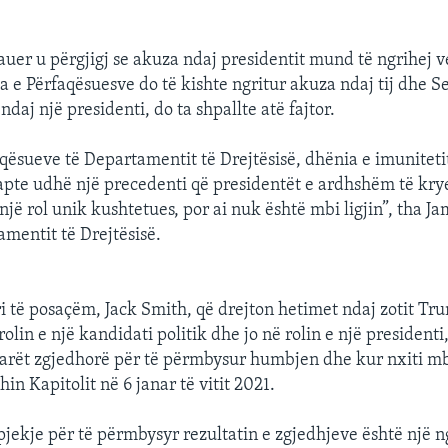
auer u përgjigj se akuza ndaj presidentit mund të ngrihej v
e Përfaqësuesve do të kishte ngritur akuza ndaj tij dhe Se
 ndaj një presidenti, do ta shpallte atë fajtor.
aqësueve të Departamentit të Drejtësisë, dhënia e imuniteti
apte udhë një precedenti që presidentët e ardhshëm të kry
një rol unik kushtetues, por ai nuk është mbi ligjin”, tha J
amentit të Drejtësisë.
i të posaçëm, Jack Smith, që drejton hetimet ndaj zotit Tru
olin e një kandidati politik dhe jo në rolin e një presidenti
tarët zgjedhorë për të përmbysur humbjen dhe kur nxiti mbë
hin Kapitolit në 6 janar të vitit 2021.
jekje për të përmbysyr rezultatin e zgjedhjeve është një n