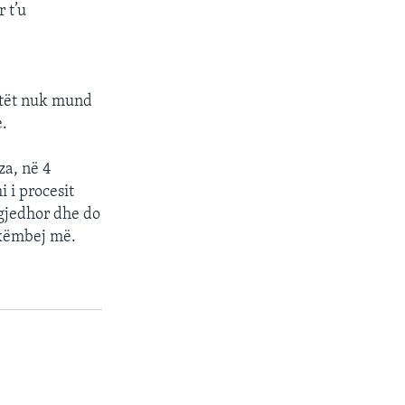
 t’u
ntët nuk mund
e.
za, në 4
 i procesit
zgjedhor dhe do
ëkëmbej më.