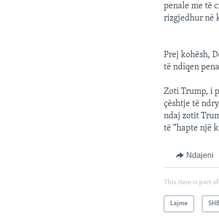
penale me të c
rizgjedhur në 
Prej kohësh, D
të ndiqen pena
Zoti Trump, i 
çështje të ndry
ndaj zotit Tru
të “hapte një 
Ndajeni
This item is part of
Lajme
SH