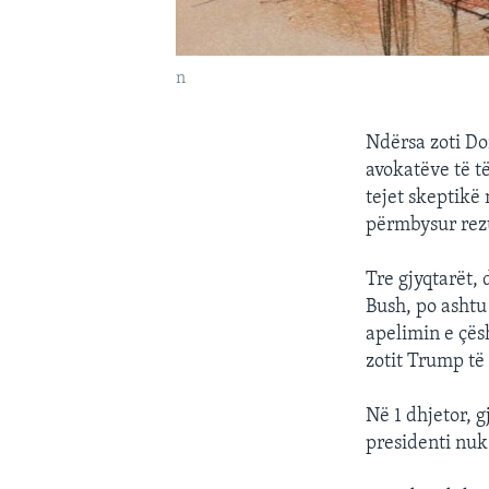
n
Ndërsa zoti Do
avokatëve të t
tejet skeptikë
përmbysur rezu
Tre gjyqtarët, 
Bush, po ashtu
apelimin e çës
zotit Trump të
Në 1 dhjetor, 
presidenti nuk