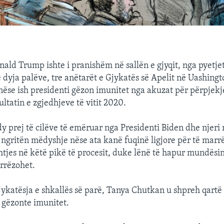
nald Trump ishte i pranishëm në sallën e gjyqit, nga pyetje
ë dyja palëve, tre anëtarët e Gjykatës së Apelit në Uashing
 nëse ish presidenti gëzon imunitet nga akuzat për përpjekj
ltatin e zgjedhjeve të vitit 2020.
dy prej të cilëve të emëruar nga Presidenti Biden dhe njeri
 ngritën mëdyshje nëse ata kanë fuqinë ligjore për të marr
htjes në këtë pikë të procesit, duke lënë të hapur mundësi
 rrëzohet.
gjykatësja e shkallës së parë, Tanya Chutkan u shpreh qartë 
 gëzonte imunitet.