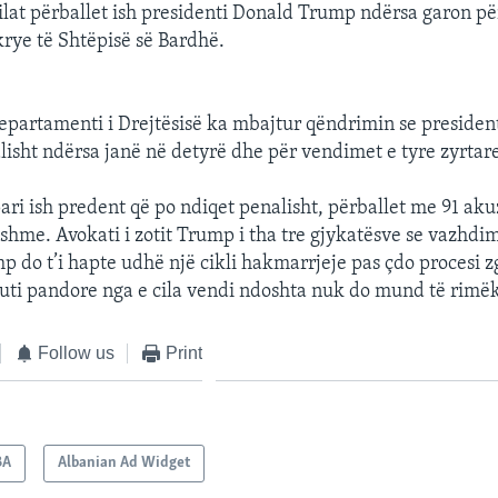
ilat përballet ish presidenti Donald Trump ndërsa garon për
krye të Shtëpisë së Bardhë.
epartamenti i Drejtësisë ka mbajtur qëndrimin se preside
lisht ndërsa janë në detyrë dhe për vendimet e tyre zyrtar
pari ish predent që po ndiqet penalisht, përballet me 91 aku
shme. Avokati i zotit Trump i tha tre gjykatësve se vazhdimi
mp do t’i hapte udhë një cikli hakmarrjeje pas çdo procesi 
kuti pandore nga e cila vendi ndoshta nuk do mund të rim
Follow us
Print
BA
Albanian Ad Widget