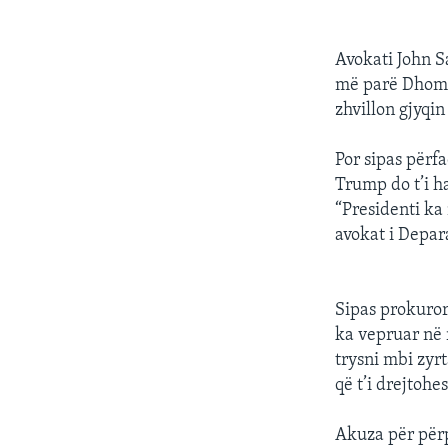
Avokati John S
më parë Dhoma 
zhvillon gjyqin
Por sipas përf
Trump do t’i h
“Presidenti ka 
avokat i Depar
Sipas prokuror
ka vepruar në r
trysni mbi zyr
që t’i drejtohes
Akuza për përp