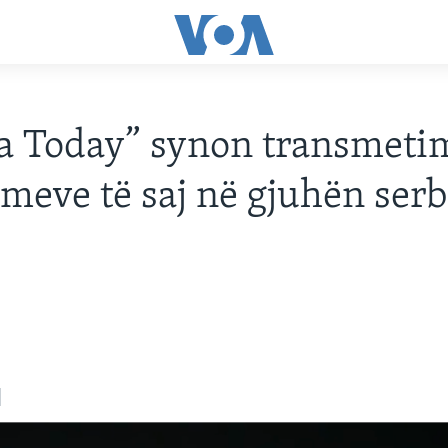
a Today” synon transmeti
meve të saj në gjuhën serb