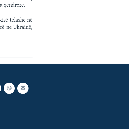
ta qendrore.
xisë telashe në
erë në Ukrainë,