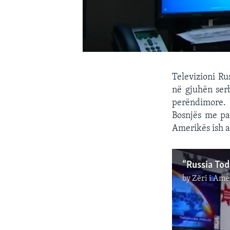
Televizioni Ru
në gjuhën ser
perëndimore. 
Bosnjës me pa
Amerikës ish a
by
Zëri i Ame