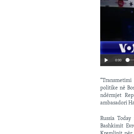
0:00
“Transmetimi 
politike në Bo
ndërmjet Rep
ambasadori Hal
Russia Today 
Bashkimit Evr
Kremlinit për