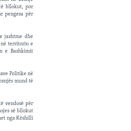
ë bllokut, por
ur pengesa për
 e jashtme dhe
në territorin e
in e Bashkimit
ave Politike në
Bosnjës mund të
 të vendosë për
sjes së bllokut
het nga Këshilli