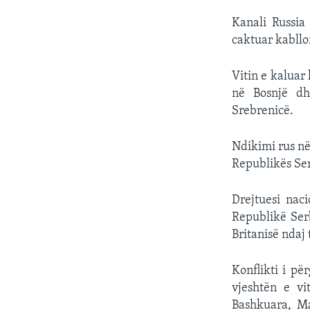
Kanali Russia
caktuar kabllo
Vitin e kaluar
në Bosnjë dh
Srebrenicë.
Ndikimi rus në
Republikës Ser
Drejtuesi nac
Republikë Ser
Britanisë ndaj 
Konflikti i p
vjeshtën e vi
Bashkuara, Mar