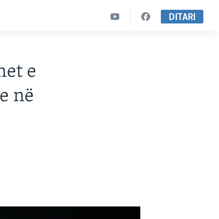
DITARI
met e
e në