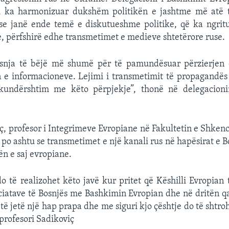
i ka harmonizuar dukshëm politikën e jashtme më atë t
se janë ende temë e diskutueshme politike, që ka ngrit
e, përfshirë edhe transmetimet e medieve shtetërore ruse.
snja të bëjë më shumë për të pamundësuar përzierjen
e informacioneve. Lejimi i transmetimit të propagandës 
kundërshtim me këto përpjekje”, thonë në delegacion
ç, profesor i Integrimeve Evropiane në Fakultetin e Shkenc
 po ashtu se transmetimet e një kanali rus në hapësirat e 
n e saj evropiane.
 do të realizohet këto javë kur pritet që Këshilli Evropian
iatave të Bosnjës me Bashkimin Evropian dhe në dritën qa
të jetë një hap prapa dhe me siguri kjo çështje do të shtro
 profesori Sadikoviç