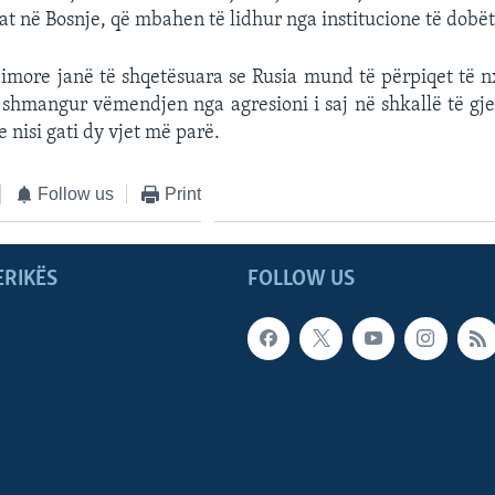
t në Bosnje, që mbahen të lidhur nga institucione të dobë
more janë të shqetësuara se Rusia mund të përpiqet të n
 shmangur vëmendjen nga agresioni i saj në shkallë të gj
e nisi gati dy vjet më parë.
Follow us
Print
ERIKËS
FOLLOW US