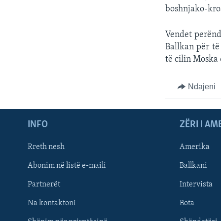
boshnjako-kroa
Vendet perëndi
Ballkan për të
të cilin Moska 
Ndajeni
INFO
ZËRI I AM
Rreth nesh
Amerika
Abonim në listë e-maili
Ballkani
Partnerët
Intervista
Learning English
Na kontaktoni
Bota
FOLLOW US