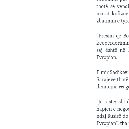
thotë se vend
masat kufizue
zbatimin e tyr
“Presim që Bo
keqpërdorimin 
saj është në 
Evropian.
Elmir Sadikovi
Sarajevë thotë
dëmtojnë rrugë
“Jo rastësisht
hapjen e negoc
ndaj Rusisë do 
Evropian”, tha