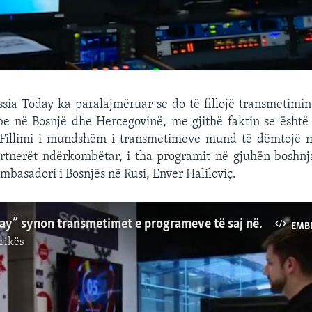
ssia Today ka paralajmëruar se do të fillojë transmetim
be në Bosnjë dhe Hercegovinë, me gjithë faktin se është
Fillimi i mundshëm i transmetimeve mund të dëmtojë 
rtnerët ndërkombëtar, i tha programit në gjuhën boshnja
mbasadori i Bosnjës në Rusi, Enver Haliloviç.
“Russia Today” synon transmetimet e programeve të saj në gjuhën serbe në Bosnjë
EMB
rikës