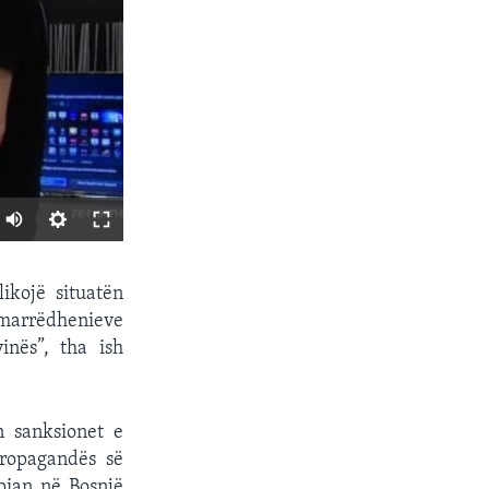
SHARE
ikojë situatën
i marrëdhenieve
nës”, tha ish
n sanksionet e
propagandës së
pian në Bosnjë
px
width