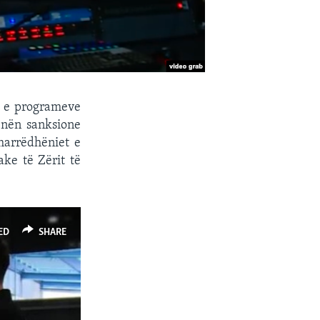
in e programeve
 nën sanksione
marrëdhëniet e
ke të Zërit të
ED
SHARE