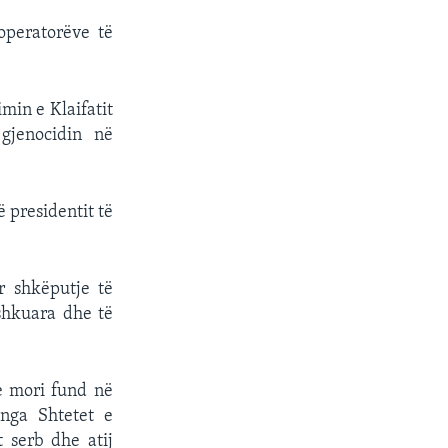
operatorëve të
min e Klaifatit
gjenocidin në
 presidentit të
r shkëputje të
shkuara dhe të
e mori fund në
 nga Shtetet e
t serb dhe atij