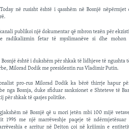
 Today në rusisht është i qasshëm në Bosnjë nëpërmjet 
rë.
 kanali publikoi një dokumentar që mbron tezën për ekzisti
e radikalizmin fetar të myslimanëve si dhe mohon 
 Bosnjë është i dukshëm për shkak të lidhjeve të ngushta të
be, Milorad Dodik me presidentin rus Vladimir Putin.
ionalist pro-rus Milorad Dodik ka bërë thirrje hapur pë
be nga Bosnja, duke sfiduar sanksionet e Shteteve të Ba
tij për shkak të qasjes politike.
ërgjakshëm në Bosnjë që u mori jetën mbi 100 mijë vetav
tit 1995 me një marrëveshje paqeje të ndërmjetësuar
rëveshja e arritur në Dejton çoi në krijimin e entiteti