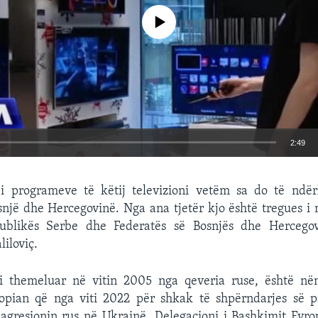
No media source currently available
2:49
EMBED
i programeve të këtij televizioni vetëm sa do të ndërl
snjë dhe Hercegovinë. Nga ana tjetër kjo është tregues 
ublikës Serbe dhe Federatës së Bosnjës dhe Hercegovi
iloviç.
i themeluar në vitin 2005 nga qeveria ruse, është në
opian që nga viti 2022 për shkak të shpërndarjes së 
 agresionin rus në Ukrainë. Delegacioni i Bashkimit Evro