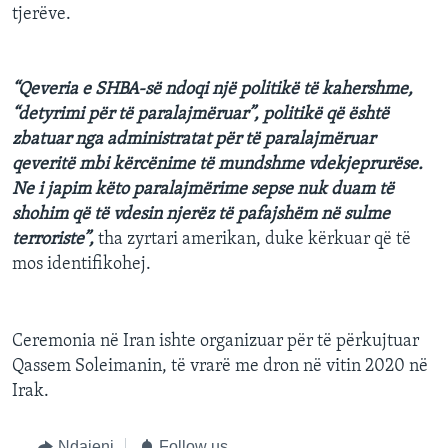
tjerëve.
“Qeveria e SHBA-së ndoqi një politikë të kahershme,
“detyrimi për të paralajmëruar”, politikë që është
zbatuar nga administratat për të paralajmëruar
qeveritë mbi kërcënime të mundshme vdekjeprurëse.
Ne i japim këto paralajmërime sepse nuk duam të
shohim që të vdesin njerëz të pafajshëm në sulme
terroriste”,
tha zyrtari amerikan, duke kërkuar që të
mos identifikohej.
Ceremonia në Iran ishte organizuar për të përkujtuar
Qassem Soleimanin, të vrarë me dron në vitin 2020 në
Irak.
Ndajeni
Follow us