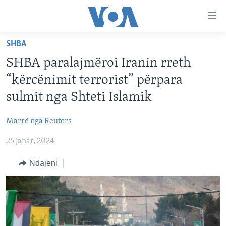
Lidhje
Kalo
në
SHBA
faqen
FAQJA KRYESORE
kryesore
SHBA paralajmëroi Iranin rreth
KATEGORITË
Kalo
“kërcënimit terrorist” përpara
tek
DITARI
AMERIKA
sulmit nga Shteti Islamik
faqja
BALLKANI
kryesore
Learning English
Marrë nga Reuters
Kalo
EVROPA
tek
25 janar, 2024
FOLLOW US
BOTA
kërkimi
Ndajeni
MJEDISI
KULTURË
Gjuhët
SHKENCË DHE TEKNOLOGJI
SHËNDETËSI