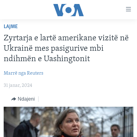
Lidhje
Kalo
në
LAJME
faqen
FAQJA KRYESORE
kryesore
Zyrtarja e lartë amerikane vizitë në
KATEGORITË
Kalo
Ukrainë mes pasigurive mbi
tek
DITARI
AMERIKA
ndihmën e Uashingtonit
faqja
BALLKANI
kryesore
Learning English
Marrë nga Reuters
Kalo
EVROPA
tek
31 janar, 2024
FOLLOW US
BOTA
kërkimi
Ndajeni
MJEDISI
KULTURË
Gjuhët
SHKENCË DHE TEKNOLOGJI
SHËNDETËSI