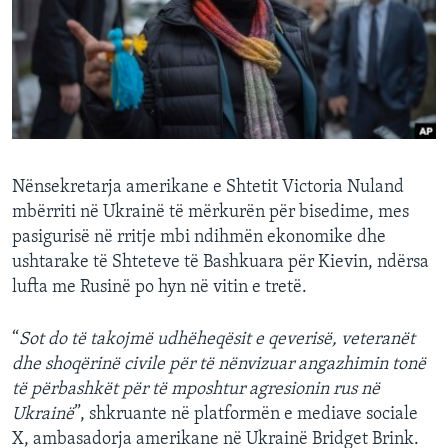
INTERVISTA
DITARI
Nënsekretarja amerikane e Shtetit Victoria Nuland
mbërriti në Ukrainë të mërkurën për bisedime, mes
pasigurisë në rritje mbi ndihmën ekonomike dhe
ushtarake të Shteteve të Bashkuara për Kievin, ndërsa
lufta me Rusinë po hyn në vitin e tretë.
“
Sot do të takojmë udhëheqësit e qeverisë, veteranët
dhe shoqërinë civile për të nënvizuar angazhimin tonë
të përbashkët për të mposhtur agresionin rus në
Ukrainë
”, shkruante në platformën e mediave sociale
X, ambasadorja amerikane në Ukrainë Bridget Brink.