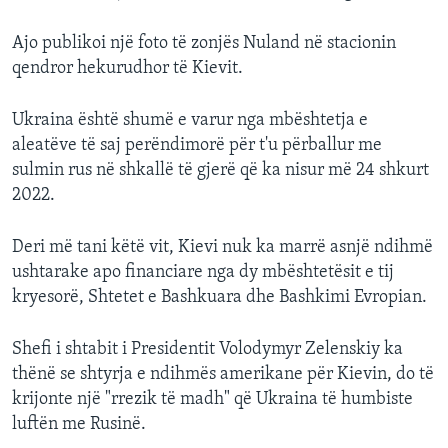
Ajo publikoi një foto të zonjës Nuland në stacionin
qendror hekurudhor të Kievit.
Ukraina është shumë e varur nga mbështetja e
aleatëve të saj perëndimorë për t'u përballur me
sulmin rus në shkallë të gjerë që ka nisur më 24 shkurt
2022.
Deri më tani këtë vit, Kievi nuk ka marrë asnjë ndihmë
ushtarake apo financiare nga dy mbështetësit e tij
kryesorë, Shtetet e Bashkuara dhe Bashkimi Evropian.
Shefi i shtabit i Presidentit Volodymyr Zelenskiy ka
thënë se shtyrja e ndihmës amerikane për Kievin, do të
krijonte një "rrezik të madh" që Ukraina të humbiste
luftën me Rusinë.