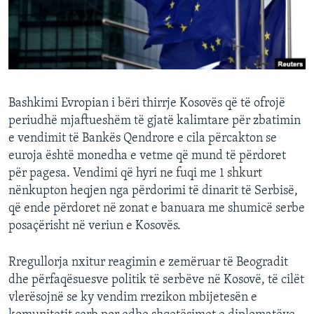
INTERVISTA
DITARI
Bashkimi Evropian i bëri thirrje Kosovës që të ofrojë
periudhë mjaftueshëm të gjatë kalimtare për zbatimin
e vendimit të Bankës Qendrore e cila përcakton se
euroja është monedha e vetme që mund të përdoret
për pagesa. Vendimi që hyri ne fuqi me 1 shkurt
nënkupton heqjen nga përdorimi të dinarit të Serbisë,
që ende përdoret në zonat e banuara me shumicë serbe
posaçërisht në veriun e Kosovës.
Rregullorja nxitur reagimin e zemëruar të Beogradit
dhe përfaqësuesve politik të serbëve në Kosovë, të cilët
vlerësojnë se ky vendim rrezikon mbijetesën e