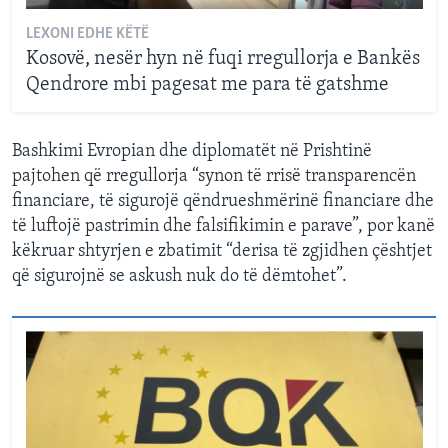
LEXONI EDHE KËTË
Kosovë, nesër hyn në fuqi rregullorja e Bankës
Qendrore mbi pagesat me para të gatshme
Bashkimi Evropian dhe diplomatët në Prishtinë
pajtohen që rregullorja “synon të rrisë transparencën
financiare, të sigurojë qëndrueshmërinë financiare dhe
të luftojë pastrimin dhe falsifikimin e parave”, por kanë
këkruar shtyrjen e zbatimit “derisa të zgjidhen çështjet
që sigurojnë se askush nuk do të dëmtohet”.