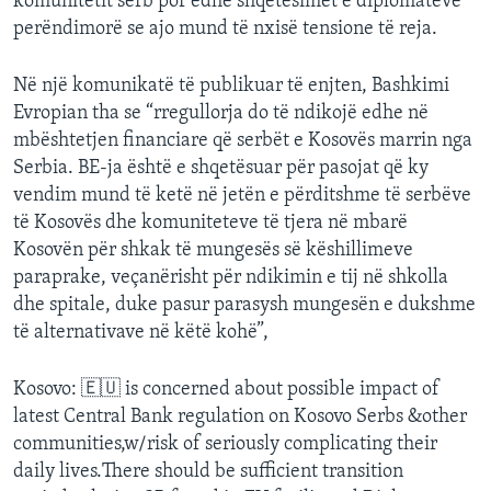
komunitetit serb por edhe shqetësimet e diplomatëve
perëndimorë se ajo mund të nxisë tensione të reja.
Në një komunikatë të publikuar të enjten, Bashkimi
Evropian tha se “rregullorja do të ndikojë edhe në
mbështetjen financiare që serbët e Kosovës marrin nga
Serbia. BE-ja është e shqetësuar për pasojat që ky
vendim mund të ketë në jetën e përditshme të serbëve
të Kosovës dhe komuniteteve të tjera në mbarë
Kosovën për shkak të mungesës së këshillimeve
paraprake, veçanërisht për ndikimin e tij në shkolla
dhe spitale, duke pasur parasysh mungesën e dukshme
të alternativave në këtë kohë”,
Kosovo: 🇪🇺 is concerned about possible impact of
latest Central Bank regulation on Kosovo Serbs &other
communities,w/risk of seriously complicating their
daily lives.There should be sufficient transition