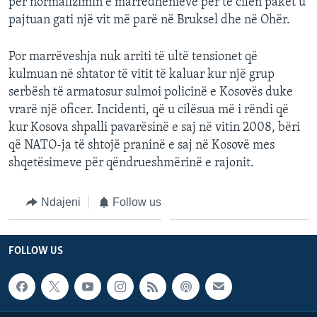
për normalizimin e marrëdhënieve për të cilën pakët u
pajtuan gati një vit më parë në Bruksel dhe në Ohër.
Por marrëveshja nuk arriti të ultë tensionet që
kulmuan në shtator të vitit të kaluar kur një grup
serbësh të armatosur sulmoi policinë e Kosovës duke
vrarë një oficer. Incidenti, që u cilësua më i rëndi që
kur Kosova shpalli pavarësinë e saj në vitin 2008, bëri
që NATO-ja të shtojë praninë e saj në Kosovë mes
shqetësimeve për qëndrueshmërinë e rajonit.
Ndajeni
Follow us
FOLLOW US