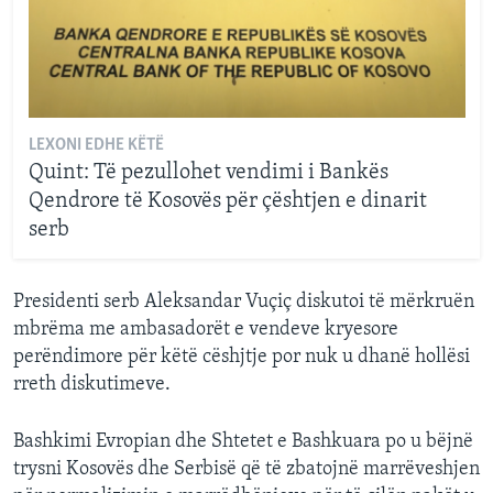
LEXONI EDHE KËTË
Quint: Të pezullohet vendimi i Bankës
Qendrore të Kosovës për çështjen e dinarit
serb
Presidenti serb Aleksandar Vuçiç diskutoi të mërkruën
mbrëma me ambasadorët e vendeve kryesore
perëndimore për këtë cëshjtje por nuk u dhanë hollësi
rreth diskutimeve.
Bashkimi Evropian dhe Shtetet e Bashkuara po u bëjnë
trysni Kosovës dhe Serbisë që të zbatojnë marrëveshjen