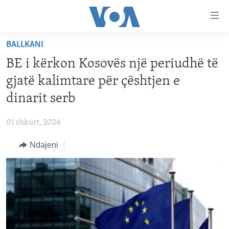
Lidhje
Kalo
në
BALLKANI
faqen
FAQJA KRYESORE
kryesore
BE i kërkon Kosovës një periudhë të
KATEGORITË
Kalo
gjatë kalimtare për çështjen e
tek
DITARI
AMERIKA
dinarit serb
faqja
BALLKANI
kryesore
Learning English
01 shkurt, 2024
Kalo
EVROPA
tek
Ndajeni
FOLLOW US
BOTA
kërkimi
MJEDISI
KULTURË
Gjuhët
SHKENCË DHE TEKNOLOGJI
SHËNDETËSI