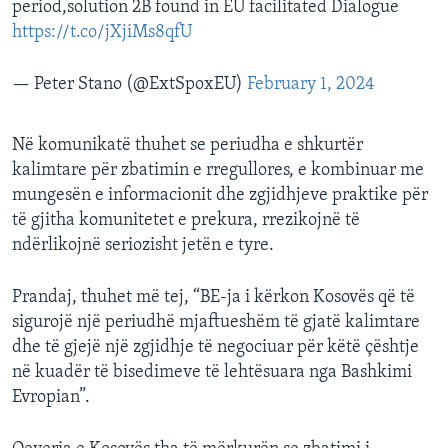
period,solution 2B found in EU facilitated Dialogue
https://t.co/jXjiMs8qfU
— Peter Stano (@ExtSpoxEU)
February 1, 2024
Në komunikatë thuhet se periudha e shkurtër
kalimtare për zbatimin e rregullores, e kombinuar me
mungesën e informacionit dhe zgjidhjeve praktike për
të gjitha komunitetet e prekura, rrezikojnë të
ndërlikojnë seriozisht jetën e tyre.
Prandaj, thuhet më tej, “BE-ja i kërkon Kosovës që të
sigurojë një periudhë mjaftueshëm të gjatë kalimtare
dhe të gjejë një zgjidhje të negociuar për këtë çështje
në kuadër të bisedimeve të lehtësuara nga Bashkimi
Evropian”.