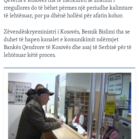
Qeveria e Kosovës tha të mërkurën se zbatimi i
rregullores do të bëhet përmes një periudhe kalimtare
të lehtësuar, por pa dhënë hollësi për afatin kohor.
Zëvendëskryeministri i Kosovës, Besnik Bislimi tha se
duhet të hapen kanalet e komunikimit ndërmjet
Bankës Qendrore të Kosovës dhe asaj të Serbisë për të
lehtësuar këtë proces.