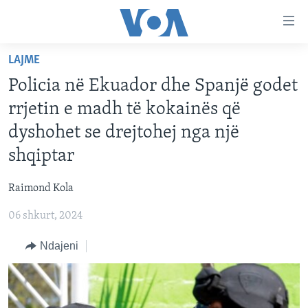
Lidhje
Kalo
në
LAJME
faqen
FAQJA KRYESORE
kryesore
Policia në Ekuador dhe Spanjë godet
KATEGORITË
Kalo
rrjetin e madh të kokainës që
tek
DITARI
AMERIKA
dyshohet se drejtohej nga një
faqja
BALLKANI
kryesore
shqiptar
Learning English
Kalo
EVROPA
tek
Raimond Kola
FOLLOW US
BOTA
kërkimi
06 shkurt, 2024
MJEDISI
Ndajeni
KULTURË
Gjuhët
SHKENCË DHE TEKNOLOGJI
SHËNDETËSI