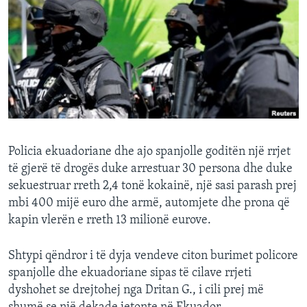
INTERVISTA
DITARI
Policia ekuadoriane dhe ajo spanjolle goditën një rrjet
të gjerë të drogës duke arrestuar 30 persona dhe duke
sekuestruar rreth 2,4 tonë kokainë, një sasi parash prej
mbi 400 mijë euro dhe armë, automjete dhe prona që
kapin vlerën e rreth 13 milionë eurove.
Shtypi qëndror i të dyja vendeve citon burimet policore
spanjolle dhe ekuadoriane sipas të cilave rrjeti
dyshohet se drejtohej nga Dritan G., i cili prej më