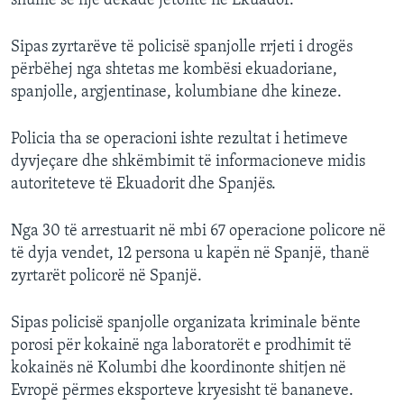
shumë se një dekade jetonte në Ekuador.
Sipas zyrtarëve të policisë spanjolle rrjeti i drogës
përbëhej nga shtetas me kombësi ekuadoriane,
spanjolle, argjentinase, kolumbiane dhe kineze.
Policia tha se operacioni ishte rezultat i hetimeve
dyvjeçare dhe shkëmbimit të informacioneve midis
autoriteteve të Ekuadorit dhe Spanjës.
Nga 30 të arrestuarit në mbi 67 operacione policore në
të dyja vendet, 12 persona u kapën në Spanjë, thanë
zyrtarët policorë në Spanjë.
Sipas policisë spanjolle organizata kriminale bënte
porosi për kokainë nga laboratorët e prodhimit të
kokainës në Kolumbi dhe koordinonte shitjen në
Evropë përmes eksporteve kryesisht të bananeve.