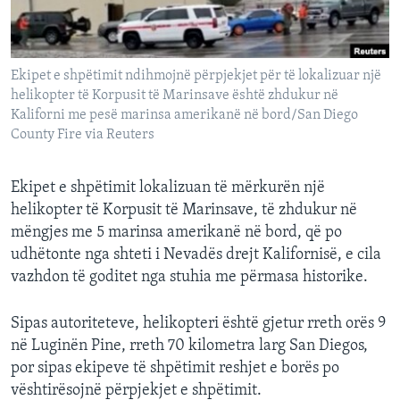
INTERVISTA
DITARI
Ekipet e shpëtimit ndihmojnë përpjekjet për të lokalizuar një
helikopter të Korpusit të Marinsave është zhdukur në
Kaliforni me pesë marinsa amerikanë në bord/San Diego
County Fire via Reuters
Ekipet e shpëtimit lokalizuan të mërkurën një
helikopter të Korpusit të Marinsave, të zhdukur në
mëngjes me 5 marinsa amerikanë në bord, që po
udhëtonte nga shteti i Nevadës drejt Kalifornisë, e cila
vazhdon të goditet nga stuhia me përmasa historike.
Sipas autoriteteve, helikopteri është gjetur rreth orës 9
në Luginën Pine, rreth 70 kilometra larg San Diegos,
por sipas ekipeve të shpëtimit reshjet e borës po
vështirësojnë përpjekjet e shpëtimit.