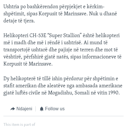
Ushtria po bashkërendon përpjekjet e kërkim-
shpëtimit, sipas Korpusit të Marinsave. Nuk u dhanë
detaje të tjera.
Helikopteri CH-53E “Super Stallion” është helikopteri
më i madh dhe më i rëndë i ushtrisë. Ai mund të
transportojë ushtarë dhe pajisje në terren dhe mot të
vështirë, përfshirë gjatë natës, sipas informacioneve të
Korpusit të Marinsave.
Dy helikopterë të tillë ishin përdorur për shpëtimin e
stafit amerikan dhe aleatëve nga ambasada amerikane
gjatë luftës civile në Mogadishu, Somali në vitin 1990.
Ndajeni
Follow us
This item is part of