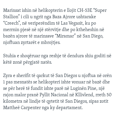
Marinsat ishin në helikopterin e llojit CH-53E “Super
Stallion” i cili u ngrit nga Baza Ajrore ushtarake
“Creech”, në veriperëndim të Las Vegasit, ku po
merrnin pjesë në një stërvitje dhe po ktheheshin në
bazën ajrore të marinsave “Miramar” në San Diego,
njoftuan zyrtarët e mbrojtjes.
Stuhia e shoqëruar nga reshje të dendura shiu goditi në
këtë zonë përgjatë natës.
Zyra e sherifit të qarkut të San Diegos u njoftua në orën
1 pas mesnatës se helikopteri ishte vonuar në bazë dhe
se për herë të fundit ishte parë në Luginën Pine, një
rajon malor pranë Pyllit Nacional në Kllivlend, rreth 50
kilometra në lindje të qytetit të San Diegos, sipas zotit
Mattheë Carpenter nga ky departament.