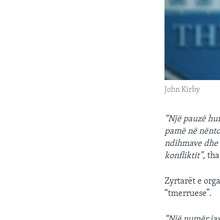
John Kirby
“Një pauzë hum
pamë në nënto
ndihmave dhe t
konfliktit”
, th
Zyrtarët e org
“tmerruese”.
“Një numër jas