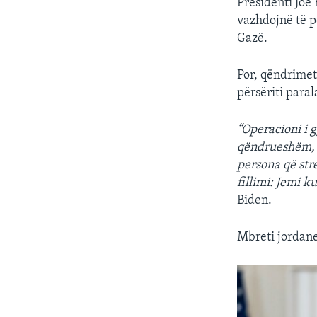
Presidenti Joe
vazhdojnë të p
Gazë.
Por, qëndrimet
përsëriti paral
“Operacioni i 
qëndrueshëm, n
persona që str
fillimi: Jemi 
Biden.
Mbreti jordane