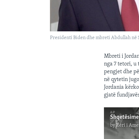
Presidenti Biden dhe mbreti Abdullah në 
Mbreti i Jorda
nga 7 tetori, 
pengjet dhe pë
në qytetin jug
Jordania kërko
gjatë fundjavës
Shqetësime 
by
Zëri i Ame