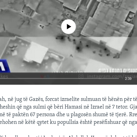
No media source currently available
2:39
EMBED
h, në jug të Gazës, forcat izraelite sulmuan të hënën për të
eshin që nga sulmi që bëri Hamasi në Izrael në 7 tetor. Gj
në të paktën 67 persona dhe u plagosën shumë të tjerë. Rre
ehohen në këtë qytet ku popullsia është pesëfishuar që nga f