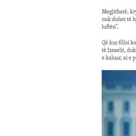
Megjithatë, kr
nuk duhet të h
luftën”.
Që kur filloi k
të Izraelit, d
e kaluar, ai e 