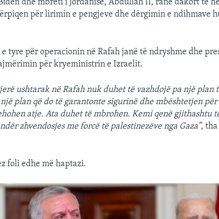
 Biden dhe mbreti i Jordanisë, Abdullah II, ranë dakort të h
ërpiqen për lirimin e pengjeve dhe dërgimin e ndihmave 
 e tyre për operacionin në Rafah janë të ndryshme dhe pre
ajmërimin për kryeministrin e Izraelit.
gjerë ushtarak në Rafah nuk duhet të vazhdojë pa një plan 
jë plan që do të garantonte sigurinë dhe mbështetjen për 
ehohen atje. Ata duhet të mbrohen. Kemi qenë gjithashtu t
kundër zhvendosjes me forcë të palestinezëve nga Gaza”
, tha
z foli edhe më haptazi.