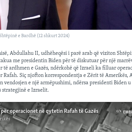
Shtëpinë e Bardhë (12 shkurt 2024)
nisë, Abdullahu II, udhëheqësi i parë arab që viziton Shtëp
u takua me presidentin Biden për të diskutuar për një marrë
r të ardhmen e Gazës, ndërkohë që Izraeli ka filluar opera
or Rafah. Siç njofton korrespondentja e Zërit të Amerikës, 
n vendosjen e një armëpushimi, ndërsa presidenti Biden u 
 strategjinë e Izraelit.
për operacionet në qytetin Rafah të Gazës
EMB
rikës