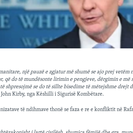
anitare, një pauzë e zgjatur më shumë se ajo prej vetëm n
r, që do të mundësonte lirimin e pengjeve, dërgimin e më
ë shpresojmë se do të sillte bisedime të mëtejshme drejt d
a John Kirby, nga Këshilli i Sigurisë Kombëtare.
anizatave të ndihmave thonë se faza e re e konfliktit në Raf
htëzakonisht i lartë civilësh, shumica fëmijë dhe gra, mund