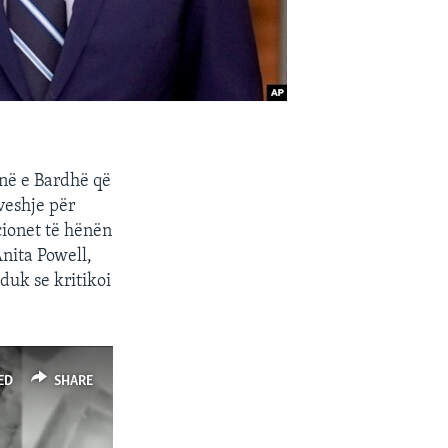
inë e Bardhë që
veshje për
cionet të hënën
Anita Powell,
duk se kritikoi
ED
SHARE