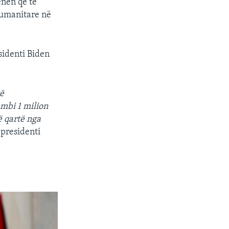
ënën që të
humanitare në
px
width
sidenti Biden
të
mbi 1 milion
ë qartë nga
 presidenti