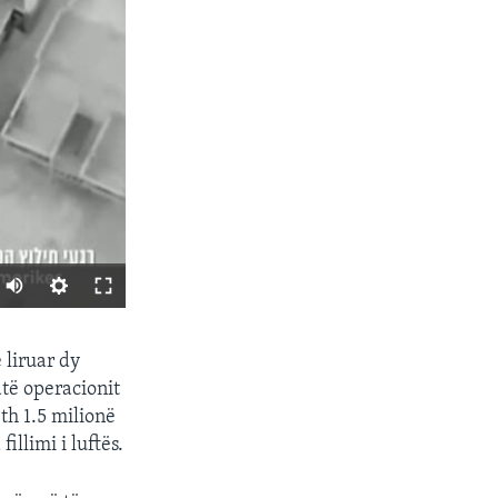
SHARE
 liruar dy
atë operacionit
th 1.5 milionë
illimi i luftës.