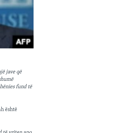
jë jave që
 shumë
hënies fund të
ah është
 të vriten apo