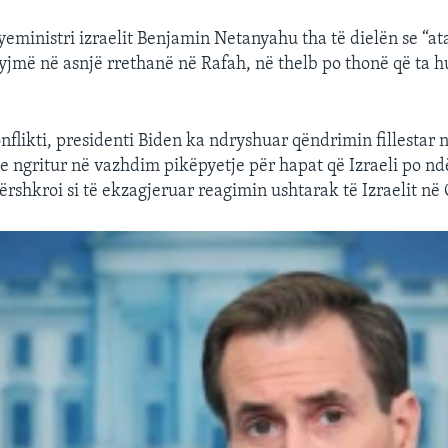
yeministri izraelit Benjamin Netanyahu tha të dielën se “at
yjmë në asnjë rrethanë në Rafah, në thelb po thonë që ta
onflikti, presidenti Biden ka ndryshuar qëndrimin fillestar
uke ngritur në vazhdim pikëpyetje për hapat që Izraeli po n
përshkroi si të ekzagjeruar reagimin ushtarak të Izraelit në