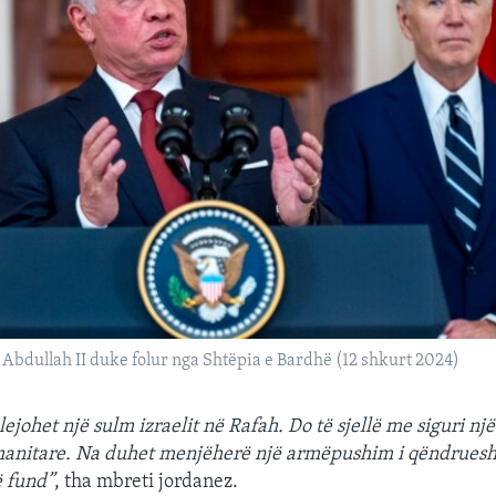
Abdullah II duke folur nga Shtëpia e Bardhë (12 shkurt 2024)
johet një sulm izraelit në Rafah. Do të sjellë me siguri një
manitare. Na duhet menjëherë një armëpushim i qëndruesh
ë fund”
, tha mbreti jordanez.