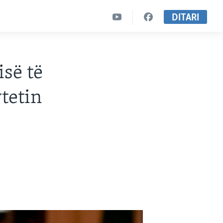
DITARI
isë të
tetin