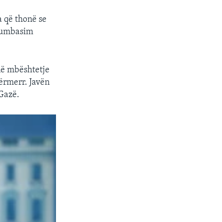
a që thonë se
 humbasim
 në mbështetje
dërmerr. Javën
 Gazë.