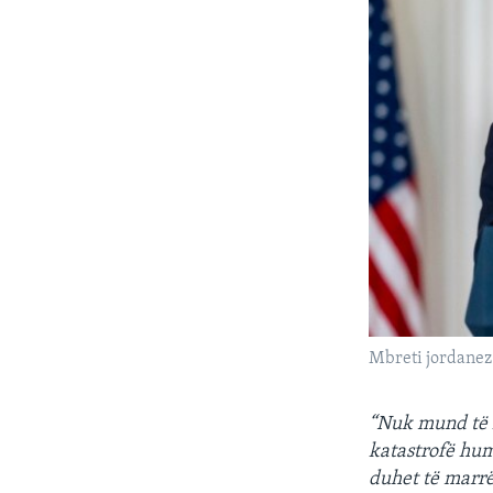
Mbreti jordanez 
“Nuk mund të le
katastrofë hu
duhet të marr