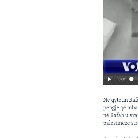
0:00
Në qytetin Rafa
pengje që mbah
në Rafah u vra
palestinezë str