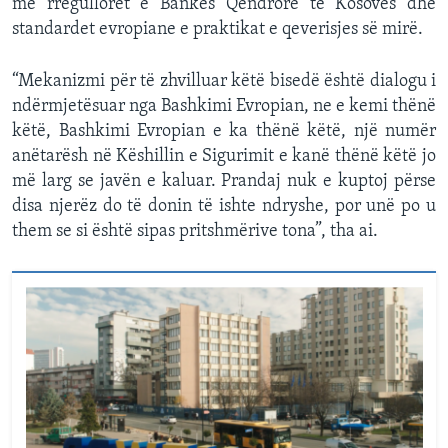
me rregulloret e Bankës Qendrore të Kosovës dhe
standardet evropiane e praktikat e qeverisjes së mirë.
“Mekanizmi për të zhvilluar këtë bisedë është dialogu i
ndërmjetësuar nga Bashkimi Evropian, ne e kemi thënë
këtë, Bashkimi Evropian e ka thënë këtë, një numër
anëtarësh në Këshillin e Sigurimit e kanë thënë këtë jo
më larg se javën e kaluar. Prandaj nuk e kuptoj përse
disa njerëz do të donin të ishte ndryshe, por unë po u
them se si është sipas pritshmërive tona”, tha ai.