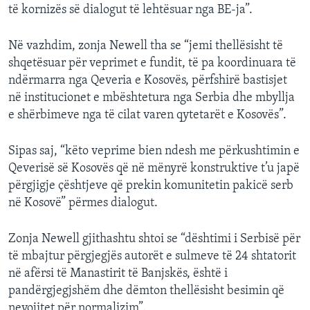
të kornizës së dialogut të lehtësuar nga BE-ja”.
Në vazhdim, zonja Newell tha se “jemi thellësisht të
shqetësuar për veprimet e fundit, të pa koordinuara të
ndërmarra nga Qeveria e Kosovës, përfshirë bastisjet
në institucionet e mbështetura nga Serbia dhe mbyllja
e shërbimeve nga të cilat varen qytetarët e Kosovës”.
Sipas saj, “këto veprime bien ndesh me përkushtimin e
Qeverisë së Kosovës që në mënyrë konstruktive t’u japë
përgjigje çështjeve që prekin komunitetin pakicë serb
në Kosovë” përmes dialogut.
Zonja Newell gjithashtu shtoi se “dështimi i Serbisë për
të mbajtur përgjegjës autorët e sulmeve të 24 shtatorit
në afërsi të Manastirit të Banjskës, është i
pandërgjegjshëm dhe dëmton thellësisht besimin që
nevojitet për normalizim”.