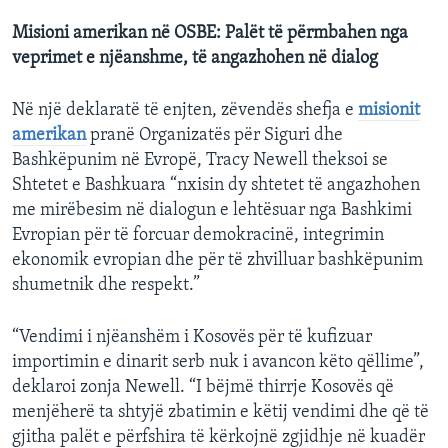
Misioni amerikan në OSBE: Palët të përmbahen nga
veprimet e njëanshme, të angazhohen në dialog
Në një deklaratë të enjten, zëvendës shefja e
misionit
amerikan
pranë Organizatës për Siguri dhe
Bashkëpunim në Evropë, Tracy Newell theksoi se
Shtetet e Bashkuara “nxisin dy shtetet të angazhohen
me mirëbesim në dialogun e lehtësuar nga Bashkimi
Evropian për të forcuar demokracinë, integrimin
ekonomik evropian dhe për të zhvilluar bashkëpunim
shumetnik dhe respekt.”
“Vendimi i njëanshëm i Kosovës për të kufizuar
importimin e dinarit serb nuk i avancon këto qëllime”,
deklaroi zonja Newell. “I bëjmë thirrje Kosovës që
menjëherë ta shtyjë zbatimin e këtij vendimi dhe që të
gjitha palët e përfshira të kërkojnë zgjidhje në kuadër