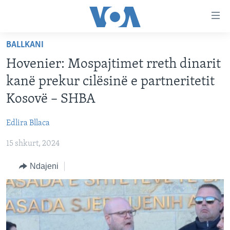
Lidhje
Kalo
në
BALLKANI
faqen
FAQJA KRYESORE
kryesore
Hovenier: Mospajtimet rreth dinarit
KATEGORITË
Kalo
kanë prekur cilësinë e partneritetit
tek
DITARI
AMERIKA
Kosovë – SHBA
faqja
BALLKANI
kryesore
Learning English
Edlira Bllaca
Kalo
EVROPA
tek
15 shkurt, 2024
FOLLOW US
BOTA
kërkimi
Ndajeni
MJEDISI
KULTURË
Gjuhët
SHKENCË DHE TEKNOLOGJI
SHËNDETËSI