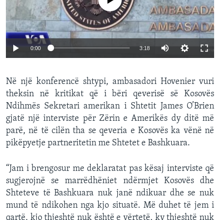
0:00
3:18
Në një konferencë shtypi, ambasadori Hovenier vuri
theksin në kritikat që i bëri qeverisë së Kosovës
Ndihmës Sekretari amerikan i Shtetit James O’Brien
gjatë një interviste për Zërin e Amerikës dy ditë më
parë, në të cilën tha se qeveria e Kosovës ka vënë në
pikëpyetje partneritetin me Shtetet e Bashkuara.
“Jam i brengosur me deklaratat pas kësaj interviste që
sugjerojnë se marrëdhëniet ndërmjet Kosovës dhe
Shteteve të Bashkuara nuk janë ndikuar dhe se nuk
mund të ndikohen nga kjo situatë. Më duhet të jem i
qartë, kjo thjeshtë nuk është e vërtetë, ky thjeshtë nuk