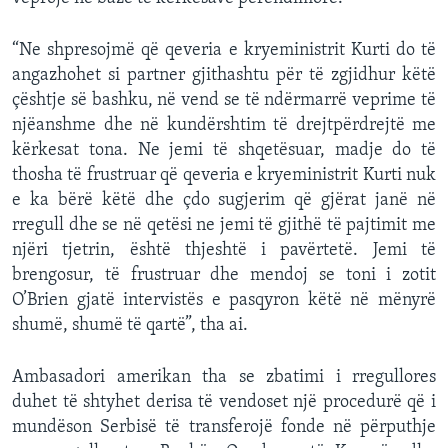
“Ne shpresojmë që qeveria e kryeministrit Kurti do të
angazhohet si partner gjithashtu për të zgjidhur këtë
çështje së bashku, në vend se të ndërmarrë veprime të
njëanshme dhe në kundërshtim të drejtpërdrejtë me
kërkesat tona. Ne jemi të shqetësuar, madje do të
thosha të frustruar që qeveria e kryeministrit Kurti nuk
e ka bërë këtë dhe çdo sugjerim që gjërat janë në
rregull dhe se në qetësi ne jemi të gjithë të pajtimit me
njëri tjetrin, është thjeshtë i pavërtetë. Jemi të
brengosur, të frustruar dhe mendoj se toni i zotit
O’Brien gjatë intervistës e pasqyron këtë në mënyrë
shumë, shumë të qartë”, tha ai.
Ambasadori amerikan tha se zbatimi i rregullores
duhet të shtyhet derisa të vendoset një procedurë që i
mundëson Serbisë të transferojë fonde në përputhje