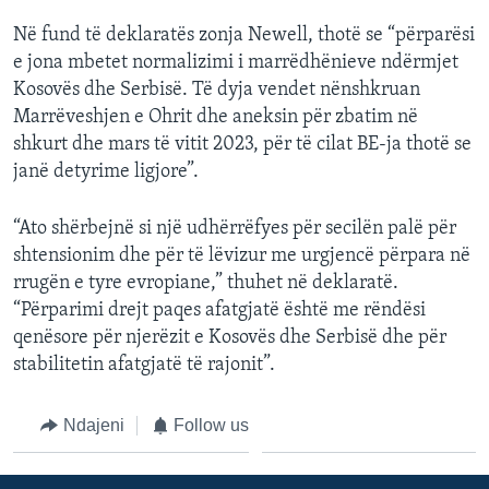
Në fund të deklaratës zonja Newell, thotë se “përparësi
e jona mbetet normalizimi i marrëdhënieve ndërmjet
Kosovës dhe Serbisë. Të dyja vendet nënshkruan
Marrëveshjen e Ohrit dhe aneksin për zbatim në
shkurt dhe mars të vitit 2023, për të cilat BE-ja thotë se
janë detyrime ligjore”.
“Ato shërbejnë si një udhërrëfyes për secilën palë për
shtensionim dhe për të lëvizur me urgjencë përpara në
rrugën e tyre evropiane,” thuhet në deklaratë.
“Përparimi drejt paqes afatgjatë është me rëndësi
qenësore për njerëzit e Kosovës dhe Serbisë dhe për
stabilitetin afatgjatë të rajonit”.
Ndajeni
Follow us