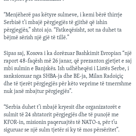
“Menjëherë pas këtyre sulmeve, i kemi bërë thirrje
Serbisë t’i mbajë përgjegjës të gjithë që ishin
përgjegjës,” shtoi ajo. “Fatkeqësisht, sot na duhet ta
bëjmë sërish një gjë të tillë.”
Sipas saj, Kosova i ka dorëzuar Bashkimit Evropian “një
raport 48-faqësh më 26 janar, që prezanton gjetjet e saj
mbi sulmin e Banjskës. Ish udhëheqësi i Listës Serbe, i
sanksionuar nga SHBA-ja dhe BE-ja, Milan Radoiçiç
dhe të tjerët përgjegjës për këto veprime të tmerrshme
nuk janë mbajtur përgjegjës”.
“Serbia duhet t’i mbajë kryesit dhe organizatorët e
sulmit të 24 shtatorit përgjegjës dhe të punojë me
KFOR-in, misionin paqeruajtës të NATO-s, për t’u
siguruar se një sulm tjetër si ky të mos përsëritet”.