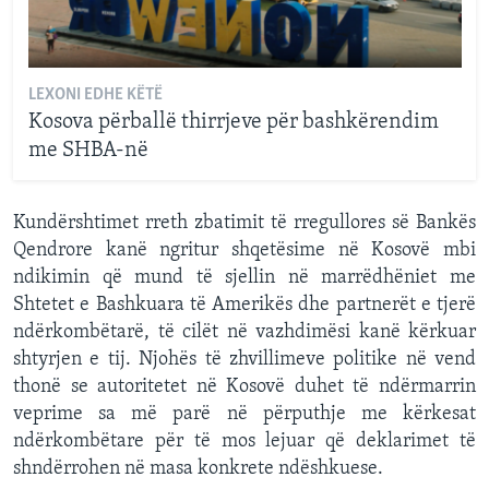
LEXONI EDHE KËTË
Kosova përballë thirrjeve për bashkërendim
me SHBA-në
Kundërshtimet rreth zbatimit të rregullores së Bankës
Qendrore kanë ngritur shqetësime në Kosovë mbi
ndikimin që mund të sjellin në marrëdhëniet me
Shtetet e Bashkuara të Amerikës dhe partnerët e tjerë
ndërkombëtarë, të cilët në vazhdimësi kanë kërkuar
shtyrjen e tij. Njohës të zhvillimeve politike në vend
thonë se autoritetet në Kosovë duhet të ndërmarrin
veprime sa më parë në përputhje me kërkesat
ndërkombëtare për të mos lejuar që deklarimet të
shndërrohen në masa konkrete ndëshkuese.