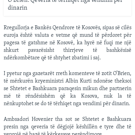
O'Brien: Qeveria të tërhiqet nga vendimi për
dinarin
Rregullorja e Bankës Qendrore të Kosovës, sipas së cilës
euroja është valuta e vetme që mund të përdoret për
pagesa të gatshme në Kosovë, ka hyrë në fuqi me një
shkurt pavarësisht thirrjeve të bashkësisë
ndërkombëtare që të shtyhet zbatimi i saj.
I pyetur nga gazetarët rreth komenteve të zotit O’Brien,
të mërkurën kryeministri Albin Kurti ndonëse theksoi
se Shtetet e Bashkuara paraqesin mikun dhe partnerin
më të rëndësishëm që ka Kosova, nuk la të
nënkuptohet se do të tërhiqet nga vendimi për dinarin.
Ambsadori Hovenier tha sot se Shtetet e Bashkuara
presin nga qeveria të dëgjojë këshillën e tyre dhe të
veprojë në bazë të kërkesave perëndimore.