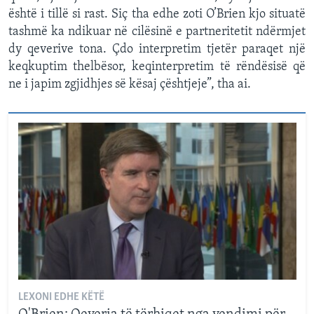
është i tillë si rast. Siç tha edhe zoti O’Brien kjo situatë
tashmë ka ndikuar në cilësinë e partneritetit ndërmjet
dy qeverive tona. Çdo interpretim tjetër paraqet një
keqkuptim thelbësor, keqinterpretim të rëndësisë që
ne i japim zgjidhjes së kësaj çështjeje”, tha ai.
LEXONI EDHE KËTË