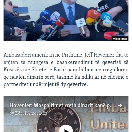
INTERVISTA
DITARI
Ambasadori amerikan në Prishtinë, Jeff Hovenier tha të
enjten se mungesa e bashkërendimit të qeverisë së
Kosovës me Shtetet e Bashkuara lidhur me rregulloren
që ndalon dinarin serb, tashmë ka ndikuar në cilësinë e
partneritetit ndërmjet të dy qeverive.
Hovenier: Mospajtimet rreth dinarit kanë prekur cilësinë e partneritetit Kosovë – SHBA
by
Zëri i Amerikës
No media source currently available