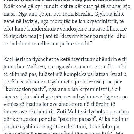
Ndërkohë që ky i fundit kishte kërkuar që të shuhej kjo
masë. Nga ana tjetër, për zotin Berisha, Gjykata ishte
vënë në lëvizje, nga mbrojtësit e ish kryeministrit, të
cilët kanë kundërshtuar vendosjen e masave fillestare
të sigurisë ndaj tij atë të “detyrimit për paraqitje” dhe
të “ndalimit të udhëtimt jashtë vendit”.
Zoti Berisha dyshohet të ketë favorizuar dhëndrin e tij
Jamarbër Malltezi, një nga ish pronarët e truallit, mbi
të cilin më pas, lulëzoi një kompleks pallatesh, ku ai u
përfshi si aksioner. Dyshimet e prokurorisë janë për
“korrupsion pasiv”, nga ana e ish kryeministrit, i cili
sipas saj, ka ndërhyrë përmes ndryshimeve ligjore apo
vënies së institucioneve shtetërore në shërbim të
interesave të dhëndrit. Zoti Malltezi dyshohet po ashtu
për korrupsion por dhe “pastrim parash”. Ai ka hedhur
poshtë dyshimet e ngritura deri tani, duke folur po