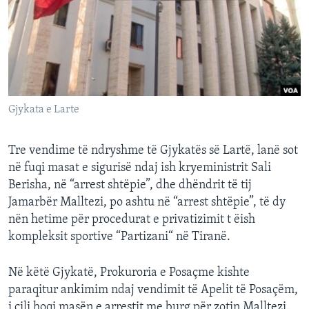
INTERVISTA
DITARI
Gjykata e Larte
Tre vendime të ndryshme të Gjykatës së Lartë, lanë sot
në fuqi masat e sigurisë ndaj ish kryeministrit Sali
Berisha, në “arrest shtëpie”, dhe dhëndrit të tij
Jamarbër Malltezi, po ashtu në “arrest shtëpie”, të dy
nën hetime për procedurat e privatizimit t ëish
kompleksit sportive “Partizani“ në Tiranë.
Në këtë Gjykatë, Prokuroria e Posaçme kishte
paraqitur ankimim ndaj vendimit të Apelit të Posaçëm,
i cili hoqi masën e arrestit me burg për zotin Malltezi.