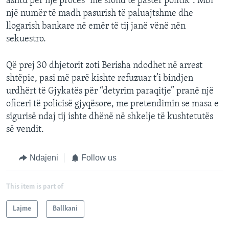
ashtu për një proces "me sfond të pastër politik". Mbi
një numër të madh pasurish të paluajtshme dhe
llogarish bankare në emër të tij janë vënë nën
sekuestro.
Që prej 30 dhjetorit zoti Berisha ndodhet në arrest
shtëpie, pasi më parë kishte refuzuar t’i bindjen
urdhërt të Gjykatës për “detyrim paraqitje” pranë një
oficeri të policisë gjyqësore, me pretendimin se masa e
sigurisë ndaj tij ishte dhënë në shkelje të kushtetutës
së vendit.
Ndajeni
Follow us
This item is part of
Lajme
Ballkani