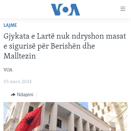
Lidhje
Kalo
në
LAJME
faqen
FAQJA KRYESORE
kryesore
Gjykata e Lartë nuk ndryshon masat
KATEGORITË
Kalo
e sigurisë për Berishën dhe
tek
DITARI
AMERIKA
Malltezin
faqja
BALLKANI
kryesore
Learning English
VOA
Kalo
EVROPA
tek
05 mars, 2024
FOLLOW US
BOTA
kërkimi
Ndajeni
MJEDISI
KULTURË
Gjuhët
SHKENCË DHE TEKNOLOGJI
SHËNDETËSI