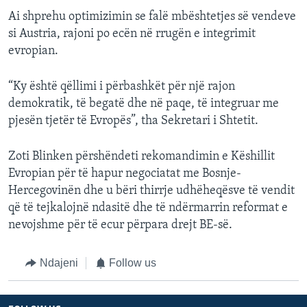
Ai shprehu optimizimin se falë mbështetjes së vendeve
si Austria, rajoni po ecën në rrugën e integrimit
evropian.
“Ky është qëllimi i përbashkët për një rajon
demokratik, të begatë dhe në paqe, të integruar me
pjesën tjetër të Evropës”, tha Sekretari i Shtetit.
Zoti Blinken përshëndeti rekomandimin e Këshillit
Evropian për të hapur negociatat me Bosnje-
Hercegovinën dhe u bëri thirrje udhëheqësve të vendit
që të tejkalojnë ndasitë dhe të ndërmarrin reformat e
nevojshme për të ecur përpara drejt BE-së.
Ndajeni
Follow us