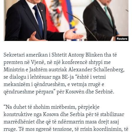
INTERVISTA
DITARI
Sekretari amerikan i Shtetit Antony Blinken tha të
premten në Vjenë, në një konferencë shtypi me
Ministrin e Jashtëm austriak Alexander Schallenberg,
se dialogu i lehtësuar nga BE-ja “është i vetmi
mekanizëm i qëndrueshëm, e vetmja rrugë e
qëndrueshme përpara” për Kosovën dhe Serbinë.
“Na duhet të shohim mirëbesim, përpjekje
konstruktive nga Kosova dhe Serbia për të stabilizuar
marrëdhëniet dhe që të ndërmarrin masa drejt asaj
rruge. Të mos ngrenë tensione, të rrisin koordinimin, të