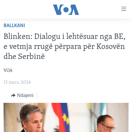
Lidhje
Kalo
në
BALLKANI
faqen
FAQJA KRYESORE
kryesore
Blinken: Dialogu i lehtësuar nga BE,
KATEGORITË
Kalo
e vetmja rrugë përpara për Kosovën
tek
DITARI
AMERIKA
dhe Serbinë
faqja
BALLKANI
kryesore
Learning English
VOA
Kalo
EVROPA
tek
15 mars, 2024
FOLLOW US
BOTA
kërkimi
Ndajeni
MJEDISI
KULTURË
Gjuhët
SHKENCË DHE TEKNOLOGJI
SHËNDETËSI