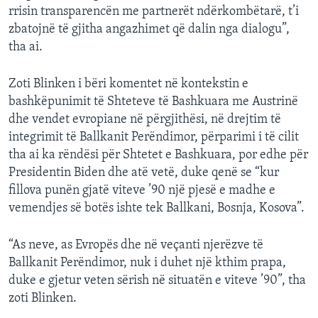
rrisin transparencën me partnerët ndërkombëtarë, t’i
zbatojnë të gjitha angazhimet që dalin nga dialogu”,
tha ai.
Zoti Blinken i bëri komentet në kontekstin e
bashkëpunimit të Shteteve të Bashkuara me Austrinë
dhe vendet evropiane në përgjithësi, në drejtim të
integrimit të Ballkanit Perëndimor, përparimi i të cilit
tha ai ka rëndësi për Shtetet e Bashkuara, por edhe për
Presidentin Biden dhe atë vetë, duke qenë se “kur
fillova punën gjatë viteve ’90 një pjesë e madhe e
vemendjes së botës ishte tek Ballkani, Bosnja, Kosova”.
“As neve, as Evropës dhe në veçanti njerëzve të
Ballkanit Perëndimor, nuk i duhet një kthim prapa,
duke e gjetur veten sërish në situatën e viteve ’90”, tha
zoti Blinken.