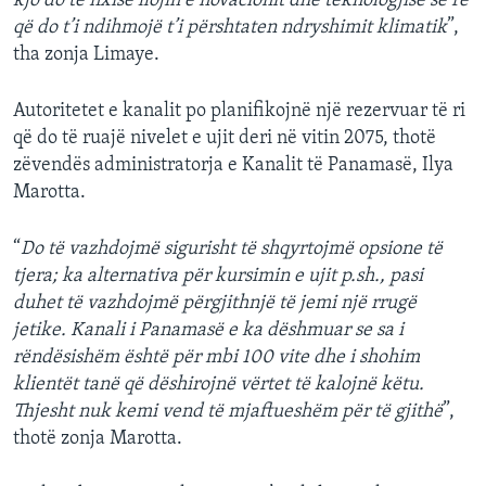
kjo do të nxisë llojin e novacionit dhe teknologjisë së re
që do t’i ndihmojë t’i përshtaten ndryshimit klimatik
”,
tha zonja Limaye.
Autoritetet e kanalit po planifikojnë një rezervuar të ri
që do të ruajë nivelet e ujit deri në vitin 2075, thotë
zëvendës administratorja e Kanalit të Panamasë, Ilya
Marotta.
“
Do të vazhdojmë sigurisht të shqyrtojmë opsione të
tjera; ka alternativa për kursimin e ujit p.sh., pasi
duhet të vazhdojmë përgjithnjë të jemi një rrugë
jetike. Kanali i Panamasë e ka dëshmuar se sa i
rëndësishëm është për mbi 100 vite dhe i shohim
klientët tanë që dëshirojnë vërtet të kalojnë këtu.
Thjesht nuk kemi vend të mjaftueshëm për të gjithë
”,
thotë zonja Marotta.