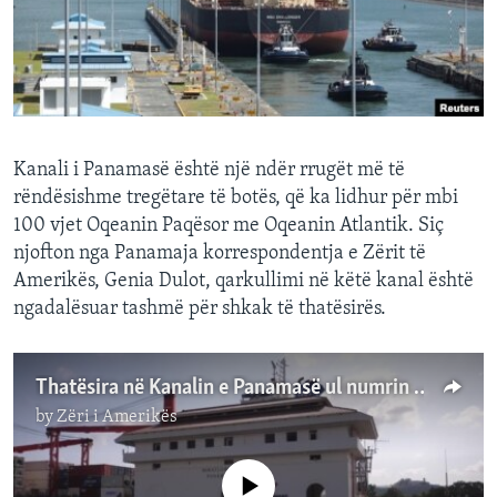
INTERVISTA
DITARI
Kanali i Panamasë është një ndër rrugët më të
rëndësishme tregëtare të botës, që ka lidhur për mbi
100 vjet Oqeanin Paqësor me Oqeanin Atlantik. Siç
njofton nga Panamaja korrespondentja e Zërit të
Amerikës, Genia Dulot, qarkullimi në këtë kanal është
ngadalësuar tashmë për shkak të thatësirës.
Thatësira në Kanalin e Panamasë ul numrin e anijeve që mund të kalojnë
by
Zëri i Amerikës
No media source currently available