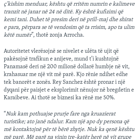
ç’kishim menduar, kështu që rritëm numrin e kalimeve
tranzit në janar në 24 në ditë. Ky është kufizimi që
kemi tani. Duhet të presim deri në prill-maj dhe shirat
e para, përpara se të vendosim që ta rrisim, apo ta ulim
këtë numër
”, thotë zonja Arrocha.
Autoritetet vlerësojnë se nivelet e ulëta të ujit që
pakësojnë trafikun e anijeve, mund t’i kushtojnë
Panamasë deri në 200 milionë dollarë humbje në vit,
krahasuar me një vit më parë. Kjo rënie ndihet edhe
tek banorët e zonës. Rey Sanchez është pronar i një
dyqani për paisjet e eksplorimit nënujor në bregdetin e
Karaibeve. Ai thotë se biznesi ka rënë me 50%.
“
Nuk kam pothuajse prurje fare nga kruazierat
turistike; ato janë ndalur. Kam një apo dy persona që
më kontaktojnë për të bërë zhytje. Nuk ka qenë kështu
më parë. Më parë na vinin tre-katër herë në vit grupe