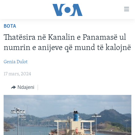
Lidhje
Kalo
në
BOTA
faqen
FAQJA KRYESORE
kryesore
Thatësira në Kanalin e Panamasë ul
KATEGORITË
Kalo
numrin e anijeve që mund të kalojnë
tek
DITARI
AMERIKA
faqja
Genia Dulot
BALLKANI
kryesore
Learning English
Kalo
17 mars, 2024
EVROPA
tek
FOLLOW US
BOTA
Ndajeni
kërkimi
MJEDISI
KULTURË
Gjuhët
SHKENCË DHE TEKNOLOGJI
SHËNDETËSI