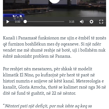
0:00
3:15
Kanali i Panamasë funksionon me ujin e ëmbël të zonës
që furnizon boshllëkun mes dy oqeaneve. Si një ndër
vendet me më shumë reshje në botë, uji i bollshëm nuk
është zakonisht problem në Panama.
Por reshjet nën mesataren, për shkak të modelit
klimatik El Nino, po kufizojnë për herë të parë në
histori numrin e anijeve në këtë kanal. Metereologia e
kanalit, Gloria Arrocha, thotë se kalimet ranë nga 36 në
ditë në fund të gushtit, në 22 në nëntor.
“
Nëntori pati një defiçit, por nuk ishte aq keq sa