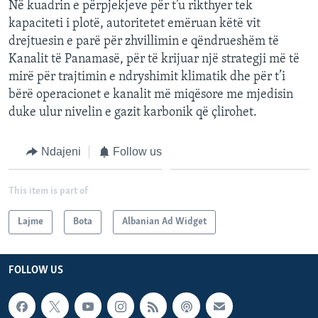
Në kuadrin e përpjekjeve për t’u rikthyer tek
kapaciteti i plotë, autoritetet emëruan këtë vit
drejtuesin e parë për zhvillimin e qëndrueshëm të
Kanalit të Panamasë, për të krijuar një strategji më të
mirë për trajtimin e ndryshimit klimatik dhe për t’i
bërë operacionet e kanalit më miqësore me mjedisin
duke ulur nivelin e gazit karbonik që çlirohet.
Ndajeni
Follow us
This item is part of
Lajme
Bota
Albanian Ad Widget
FOLLOW US