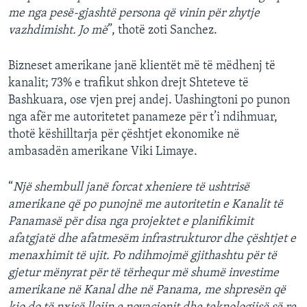
me nga pesë-gjashtë persona që vinin për zhytje
vazhdimisht. Jo më
”, thotë zoti Sanchez.
Bizneset amerikane janë klientët më të mëdhenj të
kanalit; 73% e trafikut shkon drejt Shteteve të
Bashkuara, ose vjen prej andej. Uashingtoni po punon
nga afër me autoritetet panameze për t’i ndihmuar,
thotë këshilltarja për çështjet ekonomike në
ambasadën amerikane Viki Limaye.
“
Një shembull janë forcat xheniere të ushtrisë
amerikane që po punojnë me autoritetin e Kanalit të
Panamasë për disa nga projektet e planifikimit
afatgjatë dhe afatmesëm infrastrukturor dhe çështjet e
menaxhimit të ujit. Po ndihmojmë gjithashtu për të
gjetur mënyrat për të tërhequr më shumë investime
amerikane në Kanal dhe në Panama, me shpresën që