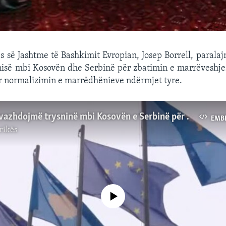
kës së Jashtme të Bashkimit Evropian, Josep Borrell, parala
nisë mbi Kosovën dhe Serbinë për zbatimin e marrëveshjes
r normalizimin e marrëdhënieve ndërmjet tyre.
Borrell: Do vazhdojmë trysninë mbi Kosovën e Serbinë për zbatimin e marrëveshjes së Ohrit
EMB
rikës
No media source currently available