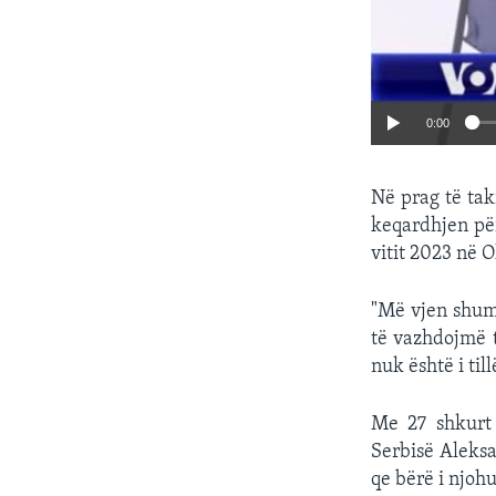
0:00
Në prag të tak
keqardhjen për
vitit 2023 në O
"Më vjen shumë
të vazhdojmë t
nuk është i till
Me 27 shkurt 
Serbisë Aleksa
qe bërë i njoh