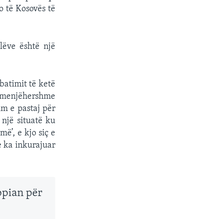
o të Kosovës të
lëve është një
batimit të ketë
ë menjëhershme
lim e pastaj për
 një situatë ku
ë’, e kjo siç e
e ka inkurajuar
opian për