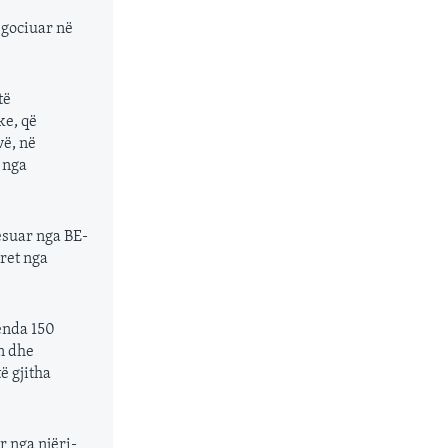
egociuar në
të
ke, që
vë, në
 nga
esuar nga BE-
yret nga
renda 150
n dhe
ë gjitha
r nga njëri-