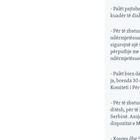
- Palët pajto
kuadër të dial
- Për të zbatu
ndërmjetësuar
sigurojnë një
përputhje me 
ndërmjetësues
- Palët bien 
ja, brenda 30 
Komiteti i Pë
- Për të zbat
ditësh, për t
Serbinë. Asnj
dispozitat e 
- Kosova dhe 