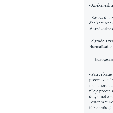
- Aneksi ësht
- Kosova dhe 
dhe këtë Aneks
Marrëveshja d
Belgrade-Pris
Normalisation
— European 
- Palët e kan
proceseve për
menjëherë pas
fillojë proces
detyrimet e r
Posaçëm të Ko
të Kosovës që