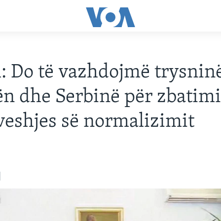
l: Do të vazhdojmë trysnin
n dhe Serbinë për zbatimi
eshjes së normalizimit