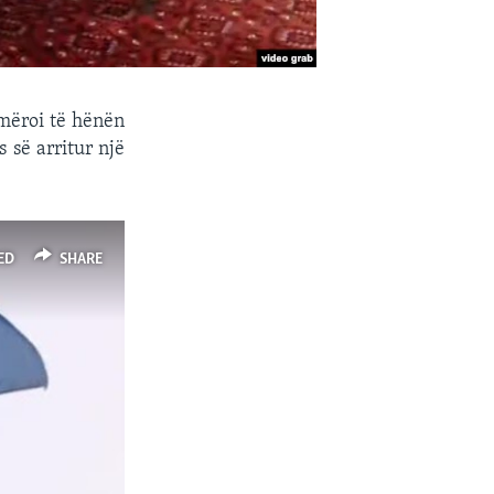
jmëroi të hënën
 së arritur një
ED
SHARE