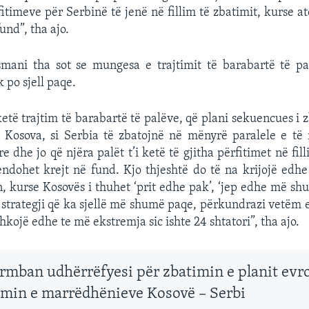
itimeve për Serbinë të jenë në fillim të zbatimit, kurse at
fund”, tha ajo.
smani tha sot se mungesa e trajtimit të barabartë të pa
k po sjell paqe.
ketë trajtim të barabartë të palëve, që plani sekuencues i z
i Kosova, si Serbia të zbatojnë në mënyrë paralele e t
e dhe jo që njëra palët t’i ketë të gjitha përfitimet në fil
dohet krejt në fund. Kjo thjeshtë do të na krijojë edhe
n, kurse Kosovës i thuhet ‘prit edhe pak’, ‘jep edhe më shum
 strategji që ka sjellë më shumë paqe, përkundrazi vetëm 
hkojë edhe te më ekstremja sic ishte 24 shtatori”, tha ajo.
rmban udhërrëfyesi për zbatimin e planit evr
min e marrëdhënieve Kosovë – Serbi