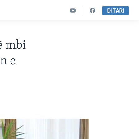
DITARI
ë mbi
n e