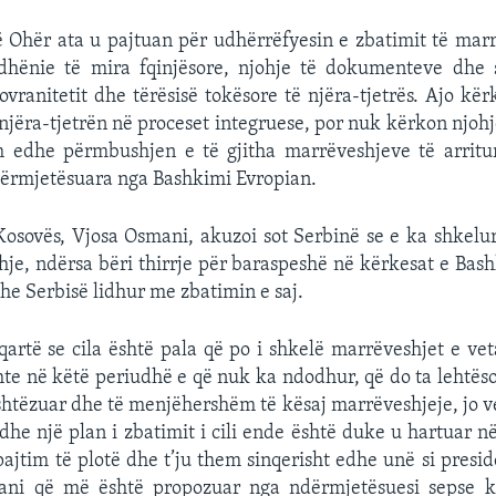
Ohër ata u pajtuan për udhërrëfyesin e zbatimit të marr
hënie të mira fqinjësore, njohje të dokumenteve dhe
ovranitetit dhe tërësisë tokësore të njëra-tjetrës. Ajo kër
jëra-tjetrën në proceset integruese, por nuk kërkon njohje
h edhe përmbushjen e të gjitha marrëveshjeve të arrit
dërmjetësuara nga Bashkimi Evropian.
Kosovës, Vjosa Osmani, akuzoi sot Serbinë se e ka shkelu
je, ndërsa bëri thirrje për baraspeshë në kërkesat e Bas
he Serbisë lidhur me zbatimin e saj.
 qartë se cila është pala që po i shkelë marrëveshjet e vet
te në këtë periudhë e që nuk ka ndodhur, që do ta lehtës
shtëzuar dhe të menjëhershëm të kësaj marrëveshjeje, jo 
edhe një plan i zbatimit i cili ende është duke u hartuar n
ajtim të plotë dhe t’ju them sinqerisht edhe unë si pres
ani që më është propozuar nga ndërmjetësuesi sepse 