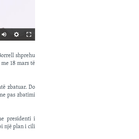
SHARE
Borrell shprehu
n me 18 mars të
htë zbatuar. Do
 me pas zbatimi
px
width
e presidenti i
një plan i cili