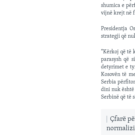
shumica e përf
vijnë krejt në 
Presidentja O
strategji që nu
“Kërkoj që të 
parasysh që s
detyrimet e tyr
Kosovën të men
Serbia përfito
dini nuk është
Serbinë që të s
Çfarë pë
normalizi