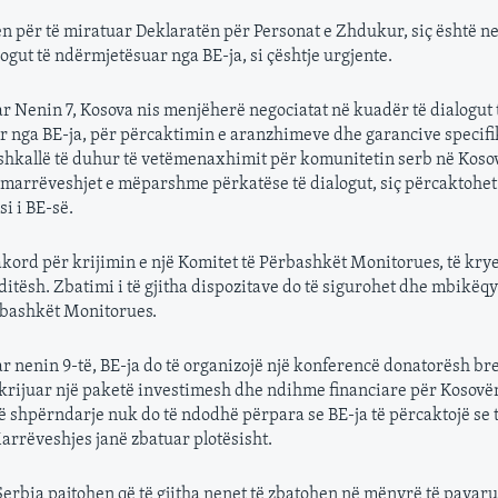
hen për të miratuar Deklaratën për Personat e Zhdukur, siç është n
ogut të ndërmjetësuar nga BE-ja, si çështje urgjente.
ar Nenin 7, Kosova nis menjëherë negociatat në kuadër të dialogut 
 nga BE-ja, për përcaktimin e aranzhimeve dhe garancive specifi
 shkallë të duhur të vetëmenaxhimit për komunitetin serb në Koso
marrëveshjet e mëparshme përkatëse të dialogut, siç përcaktohet
i i BE-së.
dakord për krijimin e një Komitet të Përbashkët Monitorues, të kry
ditësh. Zbatimi i të gjitha dispozitave do të sigurohet dhe mbikëq
rbashkët Monitorues.
uar nenin 9-të, BE-ja do të organizojë një konferencë donatorësh b
ë krijuar një paketë investimesh dhe ndihme financiare për Kosovë
ë shpërndarje nuk do të ndodhë përpara se BE-ja të përcaktojë se t
Marrëveshjes janë zbatuar plotësisht.
Serbia pajtohen që të gjitha nenet të zbatohen në mënyrë të pavaru