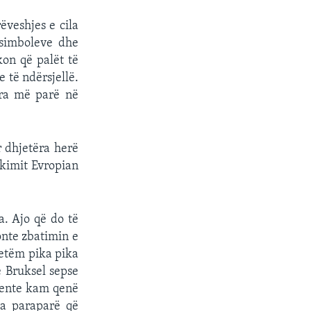
ëveshjes e cila
 simboleve dhe
kon që palët të
 të ndërsjellë.
ura më parë në
r dhjetëra herë
hkimit Evropian
a. Ajo që do të
onte zbatimin e
vetëm pika pika
ë Bruksel sepse
idente kam qenë
ka paraparë që