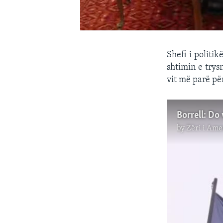
Shefi i politi
shtimin e trys
vit më parë pë
by
Zëri i Ame