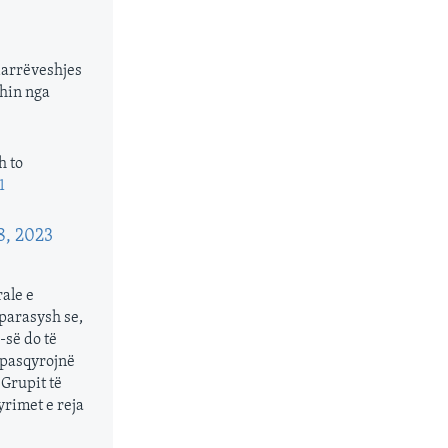
Marrëveshjes
dhin nga
h to
1
8, 2023
ale e
 parasysh se,
-së do të
ë pasqyrojnë
 Grupit të
rimet e reja