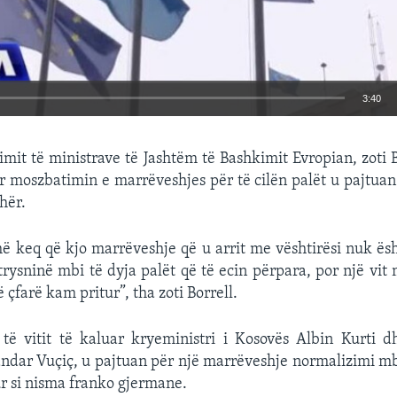
3:40
EMBED
imit të ministrave të Jashtëm të Bashkimit Evropian, zoti 
 moszbatimin e marrëveshjes për të cilën palët u pajtua
hër.
 keq që kjo marrëveshje që u arrit me vështirësi nuk ës
rysninë mbi të dyja palët që të ecin përpara, por një vit
ë çfarë kam pritur”, tha zoti Borrell.
të vitit të kaluar kryeministri i Kosovës Albin Kurti dh
ndar Vuçiç, u pajtuan për një marrëveshje normalizimi mbi 
ur si nisma franko gjermane.