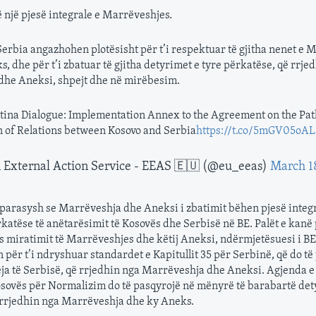
ë një pjesë integrale e Marrëveshjes.
Serbia angazhohen plotësisht për t’i respektuar të gjitha nenet e 
, dhe për t’i zbatuar të gjitha detyrimet e tyre përkatëse, që rrje
he Aneksi, shpejt dhe në mirëbesim.
tina Dialogue: Implementation Annex to the Agreement on the Pat
 of Relations between Kosovo and Serbia
https://t.co/5mGV05oAL
External Action Service - EEAS 🇪🇺 (@eu_eeas)
March 1
ë parasysh se Marrëveshja dhe Aneksi i zbatimit bëhen pjesë integr
katëse të anëtarësimit të Kosovës dhe Serbisë në BE. Palët e kanë
 miratimit të Marrëveshjes dhe këtij Aneksi, ndërmjetësuesi i BE
in për t’i ndryshuar standardet e Kapitullit 35 për Serbinë, që do t
eja të Serbisë, që rrjedhin nga Marrëveshja dhe Aneksi. Agjenda e
sovës për Normalizim do të pasqyrojë në mënyrë të barabartë dety
 rrjedhin nga Marrëveshja dhe ky Aneks.