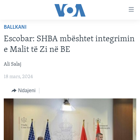
Lidhje
Kalo
në
BALLKANI
faqen
FAQJA KRYESORE
kryesore
Escobar: SHBA mbështet integrimin
KATEGORITË
Kalo
e Malit të Zi në BE
tek
DITARI
AMERIKA
faqja
Ali Salaj
BALLKANI
kryesore
Learning English
Kalo
18 mars, 2024
EVROPA
tek
FOLLOW US
BOTA
Ndajeni
kërkimi
MJEDISI
KULTURË
Gjuhët
SHKENCË DHE TEKNOLOGJI
SHËNDETËSI