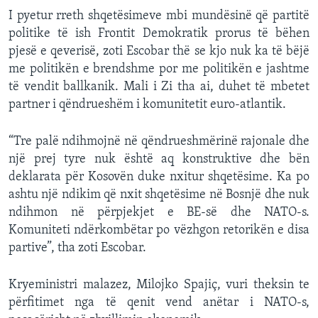
I pyetur rreth shqetësimeve mbi mundësinë që partitë
politike të ish Frontit Demokratik prorus të bëhen
pjesë e qeverisë, zoti Escobar thë se kjo nuk ka të bëjë
me politikën e brendshme por me politikën e jashtme
të vendit ballkanik. Mali i Zi tha ai, duhet të mbetet
partner i qëndrueshëm i komunitetit euro-atlantik.
“Tre palë ndihmojnë në qëndrueshmërinë rajonale dhe
një prej tyre nuk është aq konstruktive dhe bën
deklarata për Kosovën duke nxitur shqetësime. Ka po
ashtu një ndikim që nxit shqetësime në Bosnjë dhe nuk
ndihmon në përpjekjet e BE-së dhe NATO-s.
Komuniteti ndërkombëtar po vëzhgon retorikën e disa
partive”, tha zoti Escobar.
Kryeministri malazez, Milojko Spajiç, vuri theksin te
përfitimet nga të qenit vend anëtar i NATO-s,