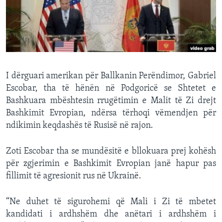
INTERVISTA
DITARI
I dërguari amerikan për Ballkanin Perëndimor, Gabriel
Escobar, tha të hënën në Podgoricë se Shtetet e
Bashkuara mbështesin rrugëtimin e Malit të Zi drejt
Bashkimit Evropian, ndërsa tërhoqi vëmendjen për
ndikimin keqdashës të Rusisë në rajon.
Zoti Escobar tha se mundësitë e bllokuara prej kohësh
për zgjerimin e Bashkimit Evropian janë hapur pas
fillimit të agresionit rus në Ukrainë.
“Ne duhet të sigurohemi që Mali i Zi të mbetet
kandidati i ardhshëm dhe anëtari i ardhshëm i