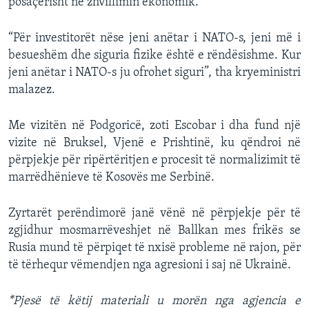
posaçërisht në zhvillimin ekonomik.
“Për investitorët nëse jeni anëtar i NATO-s, jeni më i
besueshëm dhe siguria fizike është e rëndësishme. Kur
jeni anëtar i NATO-s ju ofrohet siguri”, tha kryeministri
malazez.
Me vizitën në Podgoricë, zoti Escobar i dha fund një
vizite në Bruksel, Vjenë e Prishtinë, ku qëndroi në
përpjekje për ripërtëritjen e procesit të normalizimit të
marrëdhënieve të Kosovës me Serbinë.
Zyrtarët perëndimorë janë vënë në përpjekje për të
zgjidhur mosmarrëveshjet në Ballkan mes frikës se
Rusia mund të përpiqet të nxisë probleme në rajon, për
të tërhequr vëmendjen nga agresioni i saj në Ukrainë.
*Pjesë të këtij materiali u morën nga agjencia e