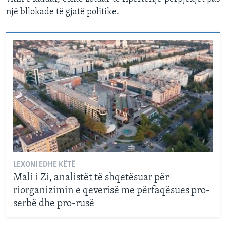
një bllokade të gjatë politike.
LEXONI EDHE KËTË
Mali i Zi, analistët të shqetësuar për
riorganizimin e qeverisë me përfaqësues pro-
serbë dhe pro-rusë