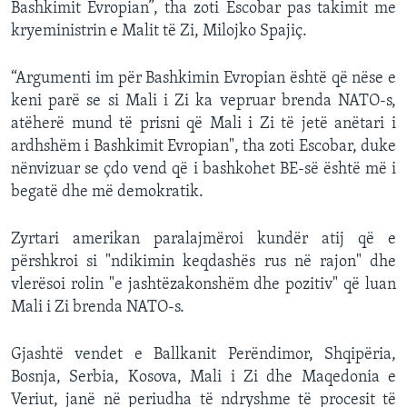
Bashkimit Evropian”, tha zoti Escobar pas takimit me
kryeministrin e Malit të Zi, Milojko Spajiç.
“Argumenti im për Bashkimin Evropian është që nëse e
keni parë se si Mali i Zi ka vepruar brenda NATO-s,
atëherë mund të prisni që Mali i Zi të jetë anëtari i
ardhshëm i Bashkimit Evropian", tha zoti Escobar, duke
nënvizuar se çdo vend që i bashkohet BE-së është më i
begatë dhe më demokratik.
Zyrtari amerikan paralajmëroi kundër atij që e
përshkroi si "ndikimin keqdashës rus në rajon" dhe
vlerësoi rolin "e jashtëzakonshëm dhe pozitiv" që luan
Mali i Zi brenda NATO-s.
Gjashtë vendet e Ballkanit Perëndimor, Shqipëria,
Bosnja, Serbia, Kosova, Mali i Zi dhe Maqedonia e
Veriut, janë në periudha të ndryshme të procesit të