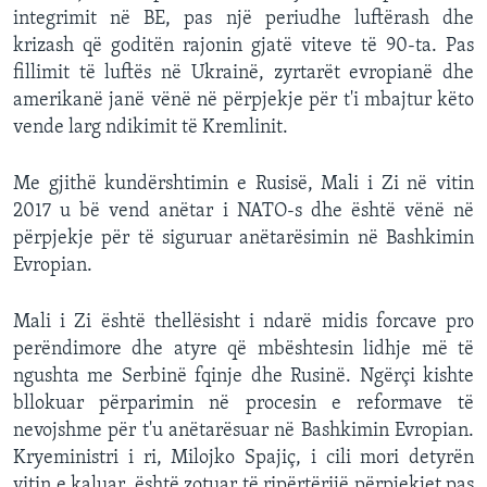
integrimit në BE, pas një periudhe luftërash dhe
krizash që goditën rajonin gjatë viteve të 90-ta. Pas
fillimit të luftës në Ukrainë, zyrtarët evropianë dhe
amerikanë janë vënë në përpjekje për t'i mbajtur këto
vende larg ndikimit të Kremlinit.
Me gjithë kundërshtimin e Rusisë, Mali i Zi në vitin
2017 u bë vend anëtar i NATO-s dhe është vënë në
përpjekje për të siguruar anëtarësimin në Bashkimin
Evropian.
Mali i Zi është thellësisht i ndarë midis forcave pro
perëndimore dhe atyre që mbështesin lidhje më të
ngushta me Serbinë fqinje dhe Rusinë. Ngërçi kishte
bllokuar përparimin në procesin e reformave të
nevojshme për t'u anëtarësuar në Bashkimin Evropian.
Kryeministri i ri, Milojko Spajiç, i cili mori detyrën
vitin e kaluar, është zotuar të ripërtërijë përpjekjet pas