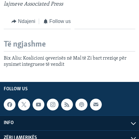
lajmeve Associated Press
Ndajeni
Follow us
Të ngjashme
Bix Aliu: Koalicioni qeverisës në Mal të Zi bart rreziqe për
synimet integruese të vendit
FOLLOW US
INFO
ZËRI I AMERIKËS