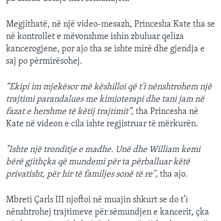
Megjithatë, në një video-mesazh, Princesha Kate tha se
në kontrollet e mëvonshme ishin zbuluar qeliza
kancerogjene, por ajo tha se ishte mirë dhe gjendja e
saj po përmirësohej.
“Ekipi im mjekësor më këshilloi që t'i nënshtrohem një
trajtimi parandalues me kimioterapi dhe tani jam në
fazat e hershme të këtij trajtimit”,
tha Princesha në
Kate në videon e cila ishte regjistruar të mërkurën.
"Ishte një tronditje e madhe. Unë dhe William kemi
bërë gjithçka që mundemi për ta përballuar këtë
privatisht, për hir të familjes sonë të re",
tha ajo.
Mbreti Çarls III njoftoi në muajin shkurt se do t’i
nënshtrohej trajtimeve për sëmundjen e kancerit, çka