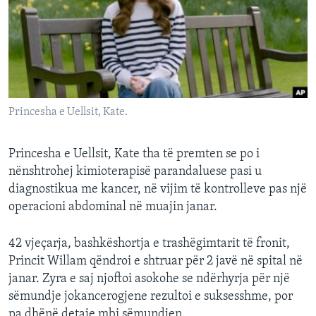
INTERVISTA
DITARI
Princesha e Uellsit, Kate.
Princesha e Uellsit, Kate tha të premten se po i
nënshtrohej kimioterapisë parandaluese pasi u
diagnostikua me kancer, në vijim të kontrolleve pas një
operacioni abdominal në muajin janar.
42 vjeçarja, bashkëshortja e trashëgimtarit të fronit,
Princit Willam qëndroi e shtruar për 2 javë në spital në
janar. Zyra e saj njoftoi asokohe se ndërhyrja për një
sëmundje jokancerogjene rezultoi e suksesshme, por
pa dhënë detaje mbi sëmundjen.