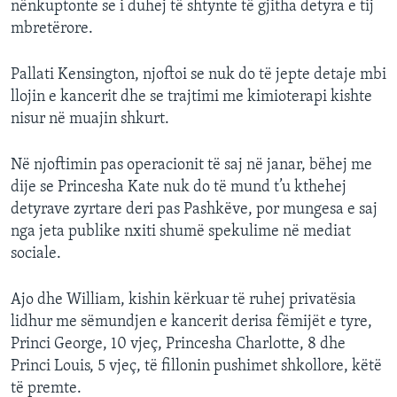
nënkuptonte se i duhej të shtynte të gjitha detyra e tij
mbretërore.
Pallati Kensington, njoftoi se nuk do të jepte detaje mbi
llojin e kancerit dhe se trajtimi me kimioterapi kishte
nisur në muajin shkurt.
Në njoftimin pas operacionit të saj në janar, bëhej me
dije se Princesha Kate nuk do të mund t’u kthehej
detyrave zyrtare deri pas Pashkëve, por mungesa e saj
nga jeta publike nxiti shumë spekulime në mediat
sociale.
Ajo dhe William, kishin kërkuar të ruhej privatësia
lidhur me sëmundjen e kancerit derisa fëmijët e tyre,
Princi George, 10 vjeç, Princesha Charlotte, 8 dhe
Princi Louis, 5 vjeç, të fillonin pushimet shkollore, këtë
të premte.