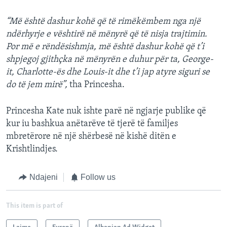
“Më është dashur kohë që të rimëkëmbem nga një
ndërhyrje e vështirë në mënyrë që të nisja trajtimin.
Por më e rëndësishmja, më është dashur kohë që t’i
shpjegoj gjithçka në mënyrën e duhur për ta, George-
it, Charlotte-ës dhe Louis-it dhe t’i jap atyre siguri se
do të jem mirë”,
tha Princesha.
Princesha Kate nuk ishte parë në ngjarje publike që
kur iu bashkua anëtarëve të tjerë të familjes
mbretërore në një shërbesë në kishë ditën e
Krishtlindjes.
Ndajeni
Follow us
This item is part of