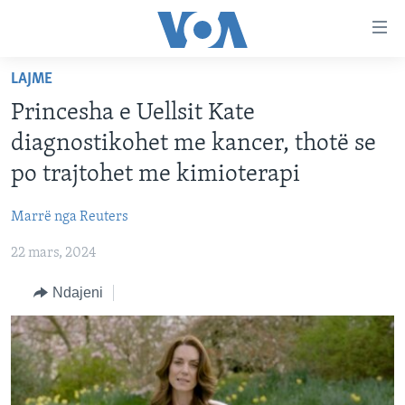
Lidhje
Kalo
në
LAJME
faqen
FAQJA KRYESORE
kryesore
Princesha e Uellsit Kate
KATEGORITË
Kalo
diagnostikohet me kancer, thotë se
tek
DITARI
AMERIKA
po trajtohet me kimioterapi
faqja
BALLKANI
kryesore
Learning English
Marrë nga Reuters
Kalo
EVROPA
tek
22 mars, 2024
FOLLOW US
BOTA
kërkimi
Ndajeni
MJEDISI
KULTURË
Gjuhët
SHKENCË DHE TEKNOLOGJI
SHËNDETËSI