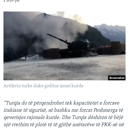
PKK-ja.
Artileria turke duke goditur zonat kurde
“Turqia do të përqendrohet tek kapacitetet e forcave
irakiane të sigurisë, së bashku me forcat Peshmerga të
qeverisjes rajonale kurde. Dhe Turqia dëshiron të bëjë
një rrethim të plotë të të gjithë anëtarëve të PKK-së në