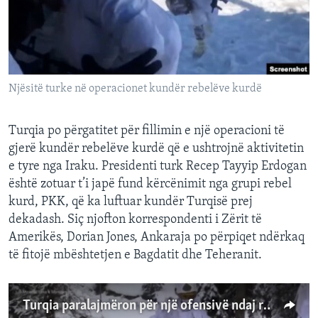
INTERVISTA
DITARI
Njësitë turke në operacionet kundër rebelëve kurdë
Turqia po përgatitet për fillimin e një operacioni të
gjerë kundër rebelëve kurdë që e ushtrojnë aktivitetin
e tyre nga Iraku. Presidenti turk Recep Tayyip Erdogan
është zotuar t’i japë fund kërcënimit nga grupi rebel
kurd, PKK, që ka luftuar kundër Turqisë prej
dekadash. Siç njofton korrespondenti i Zërit të
Amerikës, Dorian Jones, Ankaraja po përpiqet ndërkaq
të fitojë mbështetjen e Bagdatit dhe Teheranit.
Turqia paralajmëron për një ofensivë ndaj rebelëve kurdë në Irak