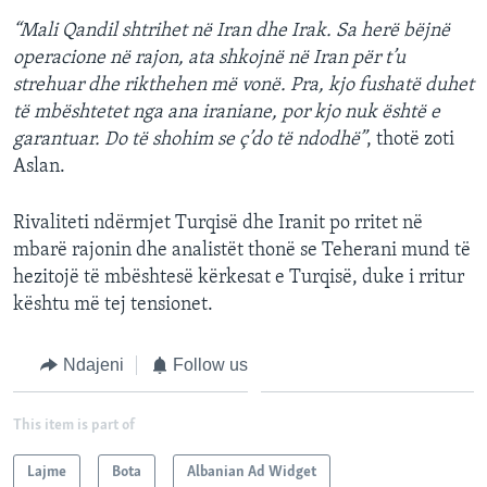
“Mali Qandil shtrihet në Iran dhe Irak. Sa herë bëjnë
operacione në rajon, ata shkojnë në Iran për t’u
strehuar dhe rikthehen më vonë. Pra, kjo fushatë duhet
të mbështetet nga ana iraniane, por kjo nuk është e
garantuar. Do të shohim se ç’do të ndodhë”
, thotë zoti
Aslan.
Rivaliteti ndërmjet Turqisë dhe Iranit po rritet në
mbarë rajonin dhe analistët thonë se Teherani mund të
hezitojë të mbështesë kërkesat e Turqisë, duke i rritur
kështu më tej tensionet.
Ndajeni
Follow us
This item is part of
Lajme
Bota
Albanian Ad Widget