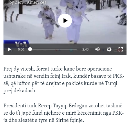
by
Zëri i Amerikës
No media source currently available
0:00
2:48
Prej dy vitesh, forcat turke kanë bërë operacione
ushtarake në vendin fqinj Irak, kundër bazave të PKK-
së, që lufton për të drejtat e pakicës kurde në Turqi
prej dekadash.
Presidenti turk Recep Tayyip Erdogan zotohet tashmë
se do t’i japë fund njëherë e mirë kërcënimit nga PKK-
ja dhe aleatët e tyre në Sirinë fqinje.