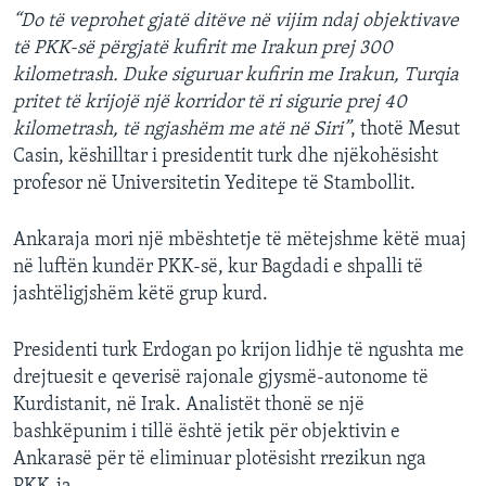
“Do të veprohet gjatë ditëve në vijim ndaj objektivave
të PKK-së përgjatë kufirit me Irakun prej 300
kilometrash. Duke siguruar kufirin me Irakun, Turqia
pritet të krijojë një korridor të ri sigurie prej 40
kilometrash, të ngjashëm me atë në Siri”
, thotë Mesut
Casin, këshilltar i presidentit turk dhe njëkohësisht
profesor në Universitetin Yeditepe të Stambollit.
Ankaraja mori një mbështetje të mëtejshme këtë muaj
në luftën kundër PKK-së, kur Bagdadi e shpalli të
jashtëligjshëm këtë grup kurd.
Presidenti turk Erdogan po krijon lidhje të ngushta me
drejtuesit e qeverisë rajonale gjysmë-autonome të
Kurdistanit, në Irak. Analistët thonë se një
bashkëpunim i tillë është jetik për objektivin e
Ankarasë për të eliminuar plotësisht rrezikun nga