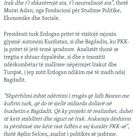
Irak dhe t’i shkatërrojë ata, t’i neutralizojë ata”
, thotë
Murat Aslan, nga Fondacioni për Studime Politike,
Ekonomike dhe Sociale.
Presidenti turk Erdogan pritet të vizitojë rajonin
gjysmë-autonom Kurdistan, si dhe Bagdadin, ku PKK-
ja pritet të jetë temë qendrore. Analistët thonë se
tregtia e shtuar dypalëshe, si dhe e tranzitit
ndërkombëtar të mallrave nëpërmjet Irakut dhe
Turqisë, i jep zotit Erdogan ndikim më të madh ndaj
Bagdadit.
“Shpërblimi është ndërtimi i rrugës që lidh Basran me
kufirin turk, që do të sjellë miliarda dollarë në
buxhetin e Bagdadit. Që ky projekt të realizohet, duhet
të ketë stabilitet dhe siguri në Irak. Ankaraja dëshiron
ta përshtasë me këtë rast luftën e saj kundër PKK-së”
,
thotë Aydin Selcen, analist i politikës së jashtme.