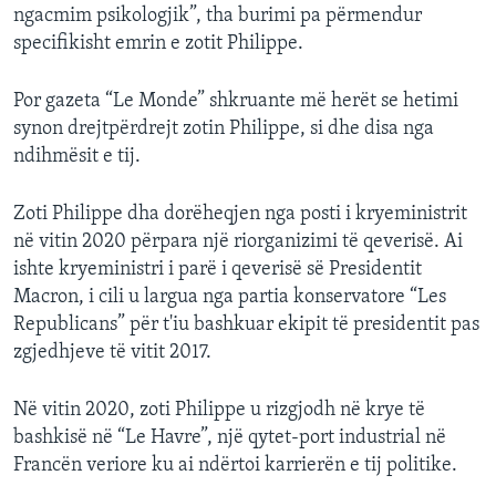
ngacmim psikologjik”, tha burimi pa përmendur
specifikisht emrin e zotit Philippe.
Por gazeta “Le Monde” shkruante më herët se hetimi
synon drejtpërdrejt zotin Philippe, si dhe disa nga
ndihmësit e tij.
Zoti Philippe dha dorëheqjen nga posti i kryeministrit
në vitin 2020 përpara një riorganizimi të qeverisë. Ai
ishte kryeministri i parë i qeverisë së Presidentit
Macron, i cili u largua nga partia konservatore “Les
Republicans” për t'iu bashkuar ekipit të presidentit pas
zgjedhjeve të vitit 2017.
Në vitin 2020, zoti Philippe u rizgjodh në krye të
bashkisë në “Le Havre”, një qytet-port industrial në
Francën veriore ku ai ndërtoi karrierën e tij politike.