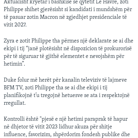
Aktualisht kryetar i bashkisë së qytetit Le Havre, zoti
Philippe shihet gjerësisht si kandidati i mundshëm për
të pasuar zotin Macron në zgjedhjet presidenciale të
vitit 2027.
Zyra e zotit Philippe tha përmes një deklarate se ai dhe
ekipi i tij “janë plotësisht në dispozicion të prokurorisë
për të siguruar të gjithë elementet e nevojshëm për
hetimin”.
Duke folur më herët për kanalin televiziv të lajmeve
BFM TV, zoti Philippe tha se ai dhe ekipi i tij
planifikojnë t’u tregojnë hetuesve se ata i respektojnë
rregullat.
Kontrolli është "pjesë e një hetimi paraprak të hapur
në dhjetor të vitit 2023 lidhur akuza për shitje
influence, favorizim, shpërdorim fondesh publike dhe