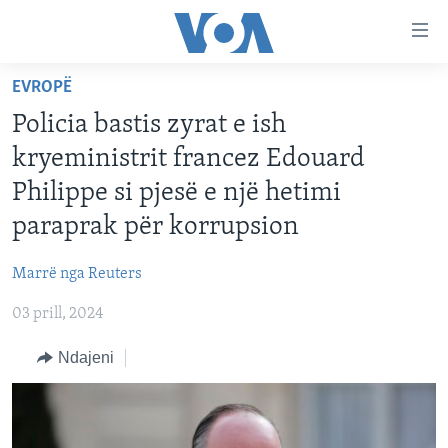
Lidhje
Kalo
në
EVROPË
faqen
FAQJA KRYESORE
kryesore
Policia bastis zyrat e ish
KATEGORITË
Kalo
kryeministrit francez Edouard
tek
DITARI
AMERIKA
Philippe si pjesë e një hetimi
faqja
BALLKANI
kryesore
paraprak për korrupsion
Learning English
Kalo
EVROPA
tek
Marrë nga Reuters
FOLLOW US
BOTA
kërkimi
03 prill, 2024
MJEDISI
Ndajeni
KULTURË
Gjuhët
SHKENCË DHE TEKNOLOGJI
SHËNDETËSI