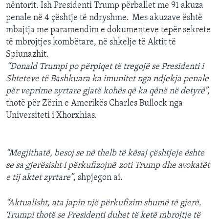
nëntorit. Ish Presidenti Trump përballet me 91 akuza
penale në 4 çështje të ndryshme. Mes akuzave është
mbajtja me paramendim e dokumenteve tepër sekrete
të mbrojtjes kombëtare, në shkelje të Aktit të
Spiunazhit.
“Donald Trumpi po përpiqet të tregojë se Presidenti i
Shteteve të Bashkuara ka imunitet nga ndjekja penale
për veprime zyrtare gjatë kohës që ka qënë në detyrë”,
thotë për Zërin e Amerikës Charles Bullock nga
Universiteti i Xhorxhias.
“Megjithatë, besoj se në thelb të kësaj çështjeje ështe
se sa gjerësisht i përkufizojnë zoti Trump dhe avokatët
e tij aktet zyrtare”
, shpjegon ai.
“Aktualisht, ata japin një përkufizim shumë të gjerë.
Trumpi thotë se Presidenti duhet të ketë mbrojtje të