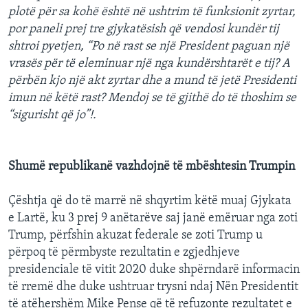
plotë për sa kohë është në ushtrim të funksionit zyrtar,
por paneli prej tre gjykatësish që vendosi kundër tij
shtroi pyetjen, “Po në rast se një President paguan një
vrasës për të eleminuar një nga kundërshtarët e tij? A
përbën kjo një akt zyrtar dhe a mund të jetë Presidenti
imun në këtë rast? Mendoj se të gjithë do të thoshim se
“sigurisht që jo”!.
Shumë republikanë vazhdojnë të mbështesin Trumpin
Çështja që do të marrë në shqyrtim këtë muaj Gjykata
e Lartë, ku 3 prej 9 anëtarëve saj janë emëruar nga zoti
Trump, përfshin akuzat federale se zoti Trump u
përpoq të përmbyste rezultatin e zgjedhjeve
presidenciale të vitit 2020 duke shpërndarë informacin
të rremë dhe duke ushtruar trysni ndaj Nën Presidentit
të atëhershëm Mike Pense që të refuzonte rezultatet e