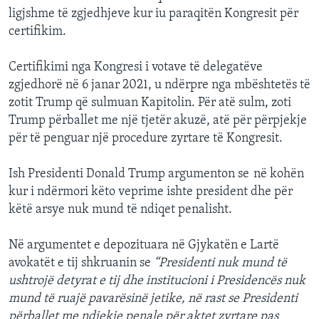
ligjshme të zgjedhjeve kur iu paraqitën Kongresit për
certifikim.
Certifikimi nga Kongresi i votave të delegatëve
zgjedhorë në 6 janar 2021, u ndërpre nga mbështetës të
zotit Trump që sulmuan Kapitolin. Për atë sulm, zoti
Trump përballet me një tjetër akuzë, atë për përpjekje
për të penguar një procedure zyrtare të Kongresit.
Ish Presidenti Donald Trump argumenton se në kohën
kur i ndërmori këto veprime ishte president dhe për
këtë arsye nuk mund të ndiqet penalisht.
Në argumentet e depozituara në Gjykatën e Lartë
avokatët e tij shkruanin se
“Presidenti nuk mund të
ushtrojë detyrat e tij dhe institucioni i Presidencës nuk
mund të ruajë pavarësinë jetike, në rast se Presidenti
përballet me ndjekje penale për aktet zyrtare pas