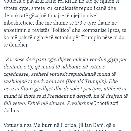
Votuesit e pavarur kanë rol kritik në ato që njihen si
shtete kyçe, shtete ku kandidatët republikanë dhe
demokratë gëzojnë thuajse të njëjtin nivel
mbështetjeje, dhe më shumë se 1/3 e tyre thanë në
anketimin e revistës “Politico” dhe kompanisë Ipsos, se
ka më pak të ngjarë të votonin për Trumpin nëse ai do
të dënohej.
“Por nëse deri para zgjedhjeve nuk ka vendim gjyqi për
dënimin e tij, që mund të ndikonte në votën e
zgjedhësve, atëherë votuesit republikanë mund të
vazhdojnë ta përkrahin atë (Donald Trumpin). Dhe
nëse ai fiton zgjedhjet dhe dënohet pas tyre, atëherë ai
mund të thotë se si President në detyrë, ka të drejtën të
fali veten. Eshtë një situatë. Rrezikshme”,
thotë zoti
Collins.
Votuesja nga Melburn në Florida, Jillian Dani, që e