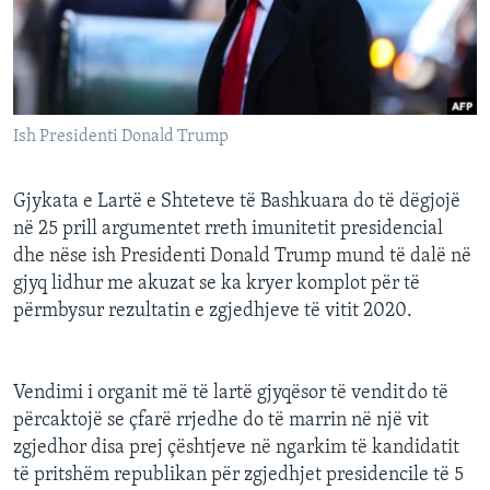
INTERVISTA
DITARI
Ish Presidenti Donald Trump
Gjykata e Lartë e Shteteve të Bashkuara do të dëgjojë
në 25 prill argumentet rreth imunitetit presidencial
dhe nëse ish Presidenti Donald Trump mund të dalë në
gjyq lidhur me akuzat se ka kryer komplot për të
përmbysur rezultatin e zgjedhjeve të vitit 2020.
Vendimi i organit më të lartë gjyqësor të vendit do të
përcaktojë se çfarë rrjedhe do të marrin në një vit
zgjedhor disa prej çështjeve në ngarkim të kandidatit
të pritshëm republikan për zgjedhjet presidencile të 5