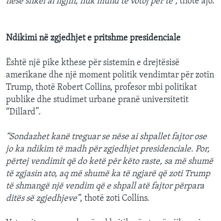
nëse shkel ai ligjin, nuk mund të votoj për të”,
thotë ajo.
Ndikimi në zgjedhjet e pritshme presidenciale
Është një pike kthese për sistemin e drejtësisë
amerikane dhe një moment politik vendimtar për zotin
Trump, thotë Robert Collins, profesor mbi politikat
publike dhe studimet urbane pranë universitetit
“Dillard”.
“Sondazhet kanë treguar se nëse ai shpallet fajtor ose
jo ka ndikim të madh për zgjedhjet presidenciale. Por,
përtej vendimit që do ketë për këto raste, sa më shumë
të zgjasin ato, aq më shumë ka të ngjarë që zoti Trump
të shmangë një vendim që e shpall atë fajtor përpara
ditës së zgjedhjeve”
, thotë zoti Collins.