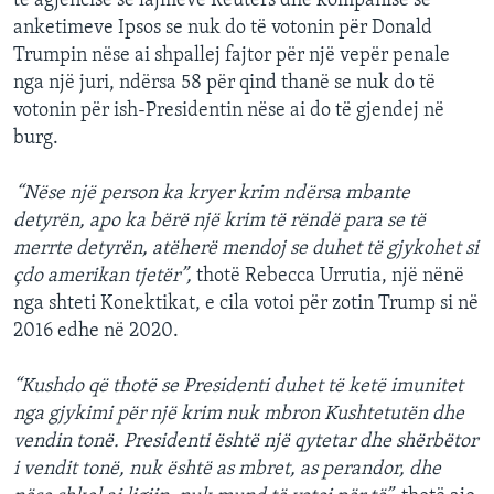
të agjencisë së lajmeve Reuters dhe kompanisë së
anketimeve Ipsos se nuk do të votonin për Donald
Trumpin nëse ai shpallej fajtor për një vepër penale
nga një juri, ndërsa 58 për qind thanë se nuk do të
votonin për ish-Presidentin nëse ai do të gjendej në
burg.
“Nëse një person ka kryer krim ndërsa mbante
detyrën, apo ka bërë një krim të rëndë para se të
merrte detyrën, atëherë mendoj se duhet të gjykohet si
çdo amerikan tjetër”,
thotë Rebecca Urrutia, një nënë
nga shteti Konektikat, e cila votoi për zotin Trump si në
2016 edhe në 2020.
“Kushdo që thotë se Presidenti duhet të ketë imunitet
nga gjykimi për një krim nuk mbron Kushtetutën dhe
vendin tonë. Presidenti është një qytetar dhe shërbëtor
i vendit tonë, nuk është as mbret, as perandor, dhe