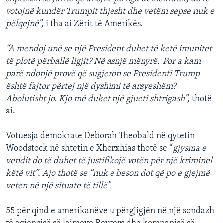
votojnë kundër Trumpit thjesht dhe vetëm sepse nuk e
pëlqejnë”,
i tha ai Zërit të Amerikës.
“A mendoj unë se një President duhet të ketë imunitet
të plotë përballë ligjit? Në asnjë mënyrë. Por a kam
parë ndonjë provë që sugjeron se Presidenti Trump
është fajtor përtej një dyshimi të arsyeshëm?
Abolutisht jo. Kjo më duket një gjueti shtrigash”,
thotë
ai.
Votuesja demokrate Deborah Theobald në qytetin
Woodstock në shtetin e Xhorxhias thotë se “
gjysma e
vendit do të duhet të justifikojë votën për një kriminel
këtë vit”. Ajo thotë se “nuk e beson dot që po e gjejmë
veten në një situate të tillë”.
55 për qind e amerikanëve u përgjigjën në një sondazh