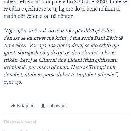
mbështeti zotin Trump në vitin 2016 dhe 2020, thotë se
rrjedha e çështjeve të tij ligjore do të kenë ndikim të
madh për votën e saj në nëntor.
“Nga njëra anë nuk do të votoja për dikë që është
dënuar se ka kryer një krim”, i tha zonja Dani Zërit të
Amerikës. “Por nga ana tjetër, druaj se kjo është një
gjueti shtrigash ndaj dikujt që demokratët ia kanë
frikën. Besoj se Clintoni dhe Bideni ishin gjithashtu
kriminelë, por nuk u dënuan. Nëse as Trumpi nuk
dënohet, atëherë përse duhet të trajtohet ndryshe”,
pyet ajo.
Ndajeni
Follow us
This item is part of