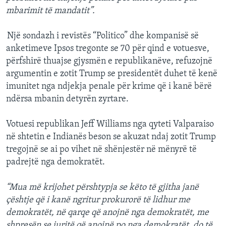
mbarimit të mandatit”.
Një sondazh i revistës “Politico” dhe kompanisë së
anketimeve Ipsos tregonte se 70 për qind e votuesve,
përfshirë thuajse gjysmën e republikanëve, refuzojnë
argumentin e zotit Trump se presidentët duhet të kenë
imunitet nga ndjekja penale për krime që i kanë bërë
ndërsa mbanin detyrën zyrtare.
Votuesi republikan Jeff Williams nga qyteti Valparaiso
në shtetin e Indianës beson se akuzat ndaj zotit Trump
tregojnë se ai po vihet në shënjestër në mënyrë të
padrejtë nga demokratët.
“Mua më krijohet përshtypja se këto të gjitha janë
çështje që i kanë ngritur prokurorë të lidhur me
demokratët, në qarqe që anojnë nga demokratët, me
shpresën se juritë që anojnë po nga demokratët, do të