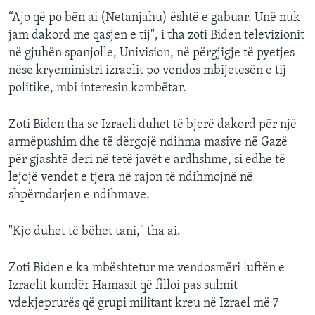
“Ajo që po bën ai (Netanjahu) është e gabuar. Unë nuk
jam dakord me qasjen e tij", i tha zoti Biden televizionit
në gjuhën spanjolle, Univision, në përgjigje të pyetjes
nëse kryeministri izraelit po vendos mbijetesën e tij
politike, mbi interesin kombëtar.
Zoti Biden tha se Izraeli duhet të bjerë dakord për një
armëpushim dhe të dërgojë ndihma masive në Gazë
për gjashtë deri në tetë javët e ardhshme, si edhe të
lejojë vendet e tjera në rajon të ndihmojnë në
shpërndarjen e ndihmave.
"Kjo duhet të bëhet tani," tha ai.
Zoti Biden e ka mbështetur me vendosmëri luftën e
Izraelit kundër Hamasit që filloi pas sulmit
vdekjeprurës që grupi militant kreu në Izrael më 7