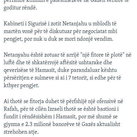
përfshirë kthimin e palestinezëve në Gazën veriore të
goditur rëndë.
Kabineti i Sigurisë i zotit Netanjahu u mblodh të
martën vonë për të diskutuar për negociatat mbi
pengjet, por nuk u duk se mori ndonjë vendim.
Netanyahu është zotuar të arrijë "një fitore të plotë" në
luftë dhe të shkatërrojë aftësitë ushtarake dhe
qeverisëse të Hamasit, duke parandaluar kështu
përsëritjen e sulmeve si ai i 7 tetorit, si edhe për të
kthyer pengjet.
Ai thotë se fitorja duhet të përfshijë një ofensivë në
Rafah, për të cilën Izraeli thotë se është bastioni i
fundit i rëndësishëm i Hamasit, por më shumë se
gjysma e 2.3 milionë banorëve të Gazës aktualisht
strehohen atje.