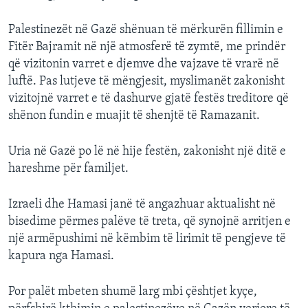
Palestinezët në Gazë shënuan të mërkurën fillimin e
Fitër Bajramit në një atmosferë të zymtë, me prindër
që vizitonin varret e djemve dhe vajzave të vrarë në
luftë. Pas lutjeve të mëngjesit, myslimanët zakonisht
vizitojnë varret e të dashurve gjatë festës treditore që
shënon fundin e muajit të shenjtë të Ramazanit.
Uria në Gazë po lë në hije festën, zakonisht një ditë e
hareshme për familjet.
Izraeli dhe Hamasi janë të angazhuar aktualisht në
bisedime përmes palëve të treta, që synojnë arritjen e
një armëpushimi në këmbim të lirimit të pengjeve të
kapura nga Hamasi.
Por palët mbeten shumë larg mbi çështjet kyçe,