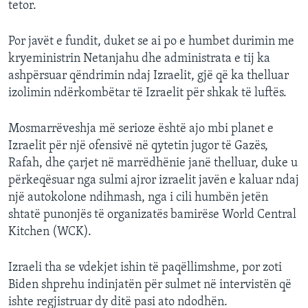
tetor.
Por javët e fundit, duket se ai po e humbet durimin me
kryeministrin Netanjahu dhe administrata e tij ka
ashpërsuar qëndrimin ndaj Izraelit, gjë që ka thelluar
izolimin ndërkombëtar të Izraelit për shkak të luftës.
Mosmarrëveshja më serioze është ajo mbi planet e
Izraelit për një ofensivë në qytetin jugor të Gazës,
Rafah, dhe çarjet në marrëdhënie janë thelluar, duke u
përkeqësuar nga sulmi ajror izraelit javën e kaluar ndaj
një autokolone ndihmash, nga i cili humbën jetën
shtatë punonjës të organizatës bamirëse World Central
Kitchen (WCK).
Izraeli tha se vdekjet ishin të paqëllimshme, por zoti
Biden shprehu indinjatën për sulmet në intervistën që
ishte regjistruar dy ditë pasi ato ndodhën.