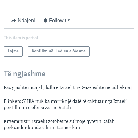
Ndajeni
Follow us
This item is part of
Lajme
Konflikti në Lindjen e Mesme
Të ngjashme
Pas gjashtë muajsh, lufta e Izraelit në Gazë është në udhëkryq
Blinken: SHBA nuk ka marrë një datë të caktuar nga Izraeli
për fillimin e ofensivës në Rafah
Kryeministri izraelit zotohet të sulmojë qytetin Rafah
përkundër kundërshtimit amerikan