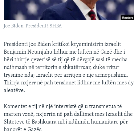
INTERVISTA
DITARI
Joe Biden, President i SHBA
Presidenti Joe Biden kritikoi kryeministrin izraelit
Benjamin Netanjahu lidhur me luftën në Gazë dhe i
bëri thirrje qeverisë së tij që të dërgojë sasi të mëdha
ndihmash në territorin e shkatërruar, duke rritur
trysninë ndaj Izraelit për arritjen e një armëpushimi.
Thirrja nxjerr në pah tensionet lidhur me luftën mes dy
aleatëve.
Komentet e tij në një intervistë që u transmetua të
martën vonë, nxjerrin në pah dallimet mes Izraelit dhe
Shteteve të Bashkuara mbi ndihmën humanitare për
banorët e Gazës.