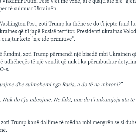
 Vladimir Putin. Pesë vjet më vonë, ai e quajti atë një "gjen
 për të sulmuar Ukrainën.
ashington Post, zoti Trump ka thënë se do t'i jepte fund lu
rainës që t'i japë Rusisë territor. Presidenti ukrainas Vol
quajtur këtë "një ide primitive".
ë fundmi, zoti Trump përmendi një bisedë mbi Ukrainën q
jë udhëheqës të një vendit që nuk i ka përmbushur detyrim
O-s.
uajmë dhe sulmohemi nga Rusia, a do të na mbroni?”
. Nuk do t’ju mbrojmë. Në fakt, unë do t’i inkurajoja ata të
 zoti Trump kanë dallime të mëdha mbi mënyrën se si duhet
inë.