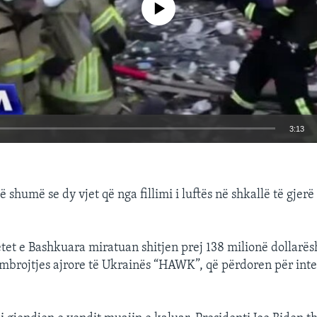
3:13
EMBED
shumë se dy vjet që nga fillimi i luftës në shkallë të gjerë
etet e Bashkuara miratuan shitjen prej 138 milionë dollarësh
 mbrojtjes ajrore të Ukrainës “HAWK”, që përdoren për int