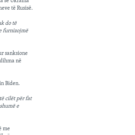
ha se Ukraina
meve të Rusisë.
uk do të
e furnizojmë
sur sanksione
ndihma në
tin Biden.
ë cilët për fat
ë shumë e
të me