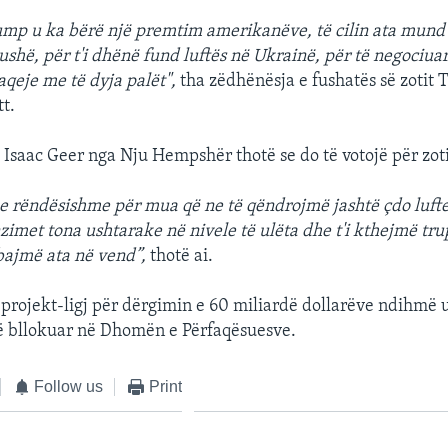
ump u ka bërë një premtim amerikanëve, të cilin ata mund 
ushë, për t'i dhënë fund luftës në Ukrainë, për të negociuar
qeje me të dyja palët",
tha zëdhënësja e fushatës së zotit
tt.
, Isaac Geer nga Nju Hempshër thotë se do të votojë për zo
 e rëndësishme për mua që ne të qëndrojmë jashtë çdo lufte 
met tona ushtarake në nivele të ulëta dhe t'i kthejmë tru
bajmë ata në vend”,
thotë ai.
projekt-ligj për dërgimin e 60 miliardë dollarëve ndihmë 
ë bllokuar në Dhomën e Përfaqësuesve.
Follow us
Print