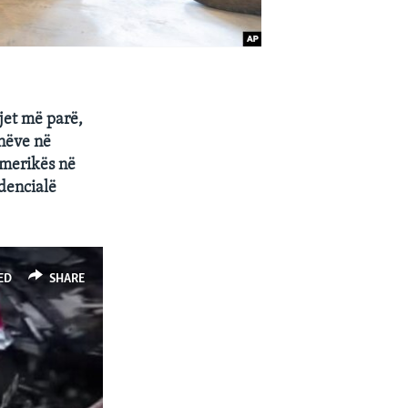
vjet më parë,
nëve në
Amerikës në
idencialë
ED
SHARE