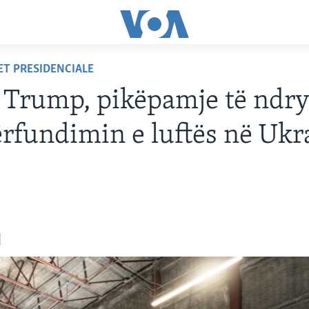
ET PRESIDENCIALE
 Trump, pikëpamje të ndr
rfundimin e luftës në Ukr
i