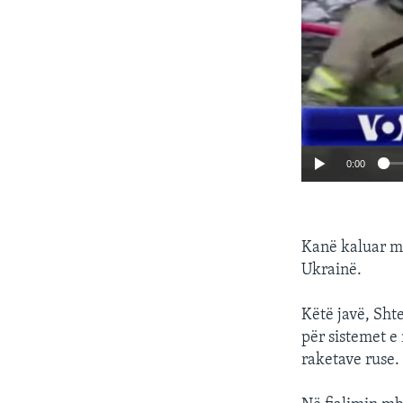
0:00
Kanë kaluar më 
Ukrainë.
Këtë javë, Sht
për sistemet e
raketave ruse.