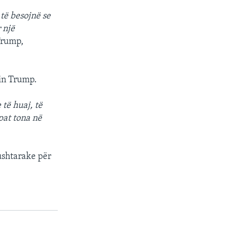
të besojnë se
 një
 Trump,
tin Trump.
të huaj, të
pat tona në
ushtarake për