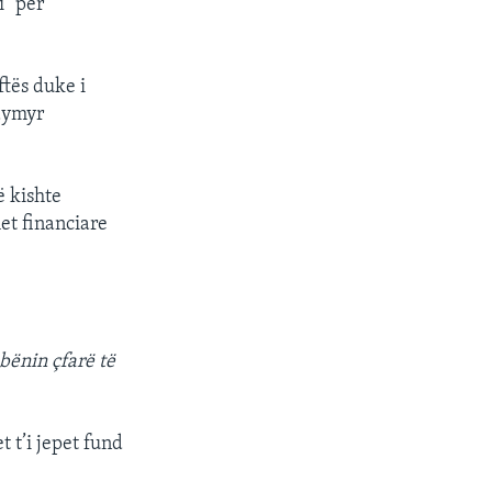
i" për
ftës duke i
odymyr
ë kishte
et financiare
 bënin çfarë të
 t’i jepet fund