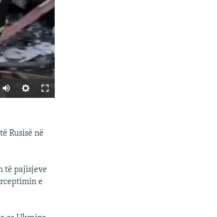
SHARE
 të Rusisë në
 të pajisjeve
erceptimin e
px
width