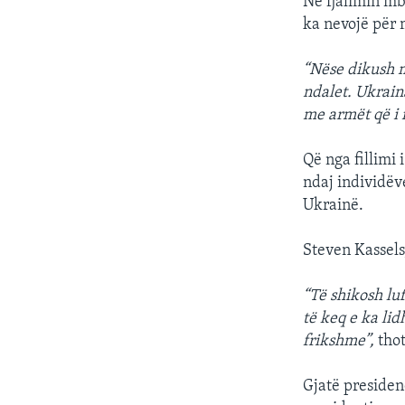
Në fjalimin mb
ka nevojë për 
“Nëse dikush m
ndalet. Ukrai
me armët që i 
Që nga fillimi 
ndaj individëv
Ukrainë.
Steven Kassels,
“Të shikosh luf
të keq e ka li
frikshme”,
thot
Gjatë presiden