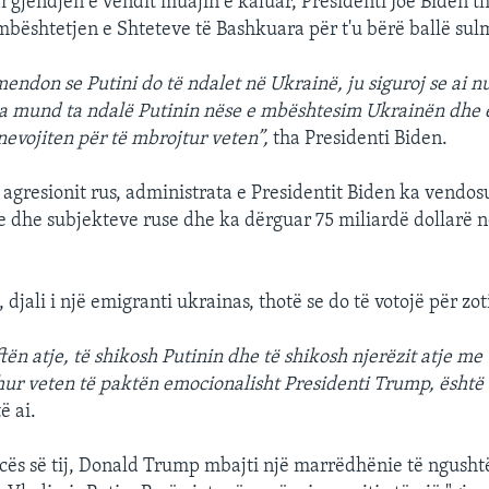
i gjendjen e vendit muajin e kaluar, Presidenti Joe Biden t
mbështetjen e Shteteve të Bashkuara për t'u bërë ballë sul
endon se Putini do të ndalet në Ukrainë, ju siguroj se ai n
na mund ta ndalë Putinin nëse e mbështesim Ukrainën dhe 
nevojiten për të mbrojtur veten”,
tha Presidenti Biden.
i agresionit rus, administrata e Presidentit Biden ka vendo
e dhe subjekteve ruse dhe ka dërguar 75 miliardë dollarë 
 djali i një emigranti ukrainas, thotë se do të votojë për zo
tën atje, të shikosh Putinin dhe të shikosh njerëzit atje me t
dhur veten të paktën emocionalisht Presidenti Trump, ësht
ë ai.
cës së tij, Donald Trump mbajti një marrëdhënie të ngush