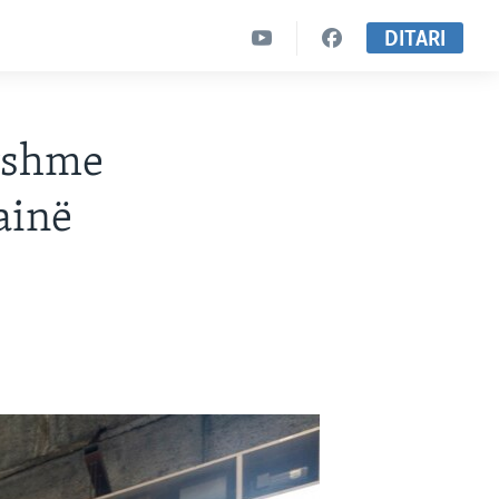
DITARI
yshme
ainë