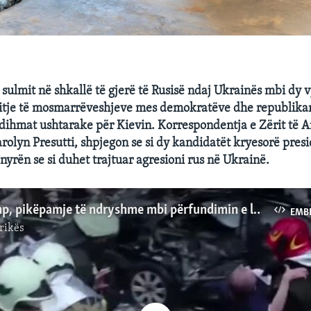
i sulmit në shkallë të gjerë të Rusisë ndaj Ukrainës mbi dy 
rritje të mosmarrëveshjeve mes demokratëve dhe republika
ihmat ushtarake për Kievin. Korrespondentja e Zërit të 
rolyn Presutti, shpjegon se si dy kandidatët kryesorë pres
nyrën se si duhet trajtuar agresioni rus në Ukrainë.
Biden, Trump, pikëpamje të ndryshme mbi përfundimin e luftës në Ukrainë
EMB
rikës
No media source currently available