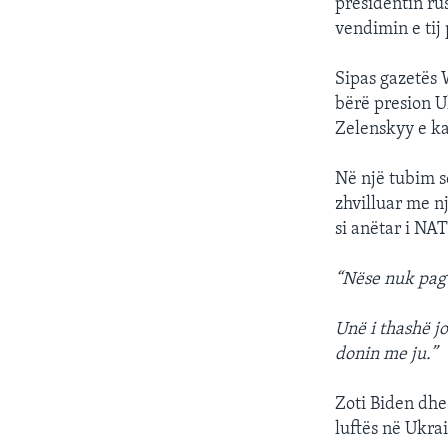
presidentin rus
vendimin e tij
Sipas gazetës W
bërë presion Uk
Zelenskyy e ka 
Në një tubim s
zhvilluar me n
si anëtar i NAT
“Nëse nuk pag
Unë i thashë jo
donin me ju.”
Zoti Biden dhe
luftës në Ukra