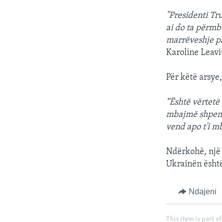
"Presidenti Tr
ai do ta përmb
marrëveshje pa
Karoline Leavi
Për këtë arsye
“Është vërtetë
mbajmë shpenzi
vend apo t'i m
Ndërkohë, një 
Ukrainën ësht
Ndajeni
This item is part of