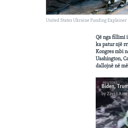
United States Ukraine Funding Explainer
Që nga fillimi 
ka patur një 
Kongres mbi nd
Uashington, Ca
dallojnë në më
by
Zëri i Ame