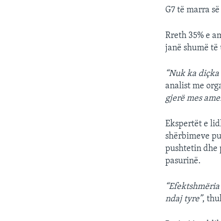
G7 të marra së
Rreth 35% e a
janë shumë të 
“Nuk ka diçka q
analist me org
gjerë mes ameri
Ekspertët e lid
shërbimeve pub
pushtetin dhe 
pasurinë.
“Efektshmëria 
ndaj tyre”
, thu