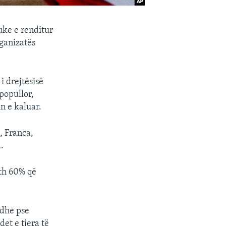
uke e renditur
rganizatës
i drejtësisë
popullor,
n e kaluar.
, Franca,
.
eth 60% që
edhe pse
et e tjera të