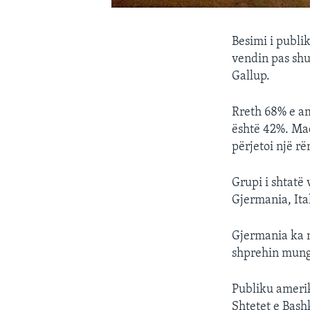
Besimi i publi
vendin pas shum
Gallup.
Rreth 68% e am
është 42%. Mad
përjetoi një rë
Grupi i shtatë
Gjermania, Ita
Gjermania ka n
shprehin mung
Publiku amerik
Shtetet e Bash