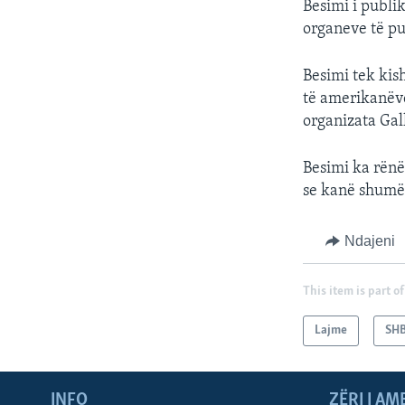
Besimi i publi
organeve të pu
Besimi tek kis
të amerikanëve
organizata Gall
Besimi ka rën
se kanë shumë 
Ndajeni
This item is part of
Lajme
SH
INFO
ZËRI I AM