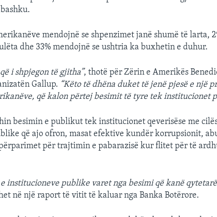
 bashku.
merikanëve mendojnë se shpenzimet janë shumë të larta, 2
ulëta dhe 33% mendojnë se ushtria ka buxhetin e duhur.
ë i shpjegon të gjitha”
, thotë për Zërin e Amerikës Benedi
anizatën Gallup.
“Këto të dhëna duket të jenë pjesë e një pr
kanëve, që kalon përtej besimit të tyre tek institucionet p
hin besimin e publikut tek institucionet qeverisëse me cilë
like që ajo ofron, masat efektive kundër korrupsionit, a
përparimet për trajtimin e pabarazisë kur flitet për të ard
e institucioneve publike varet nga besimi që kanë qytetarë
het në një raport të vitit të kaluar nga Banka Botërore.