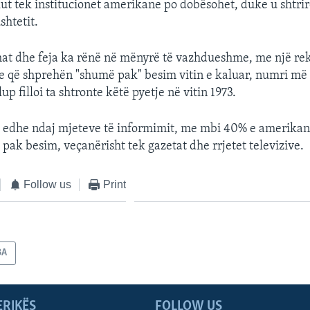
kut tek institucionet amerikane po dobësohet, duke u shtrir
shtetit.
hat dhe feja ka rënë në mënyrë të vazhdueshme, me një re
 që shprehën "shumë pak" besim vitin e kaluar, numri më i
up filloi ta shtronte këtë pyetje në vitin 1973.
ë edhe ndaj mjeteve të informimit, me mbi 40% e amerikan
pak besim, veçanërisht tek gazetat dhe rrjetet televizive.
Follow us
Print
BA
ERIKËS
FOLLOW US