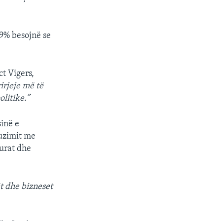
9% besojnë se
ct Vigers,
irjeje më të
olitike.”
sinë e
buzimit me
hurat dhe
t dhe bizneset