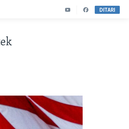
DITARI
tek