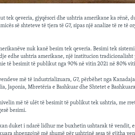
kut tek qeveria, gjyqësori dhe ushtria amerikane ka rënë, d
icës së shteteve të tjera të G7, sipas një analize të re të o
erikanëve nuk kanë besim tek qeveria. Besimi tek sistemi 
je edhe ushtria amerikane, një institucion tradicionalisht 
nie të besimit të publikut nga 90% në vitin 2021 në 80% viti
 vendeve më të industrializuara, G7, përbëhet nga Kanadaja
lia, Japonia, Mbretëria e Bashkuar dhe Shtetet e Bashkuara
ivelin më të ulët të besimit të publikut tek ushtria, me rr
esë besimi.
an duket i ndarë lidhur me buxhetin ushtarak të vendit, 
kuara shpenzojnë më shumë për ushtrinë sesa të gjitha vend