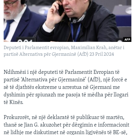
INTERVISTA
DITARI
Deputeti i Parlamentit evropian, Maximilian Krah, anëtar i
partisë Alternativa për Gjermaninë (AfD) 23 Pril 2024
Ndihmësi i një deputeti të Parlamentit Evropian të
partisë ‘Alternativa për Gjermaninë’ (AfD), një forcë e
së të djathtës ekstreme u arrestua në Gjermani me
dyshimin për spiunazh me pasoja të mëdha për llogari
të Kinës.
Prokurorët, në një deklaratë të publikuar të martën,
thanë se Jian G. akuzohet për dërgimin e informacionit
në lidhje me diskutimet në organin ligjvënës të BE-së,