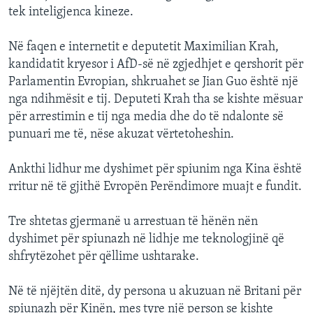
tek inteligjenca kineze.
Në faqen e internetit e deputetit Maximilian Krah,
kandidatit kryesor i AfD-së në zgjedhjet e qershorit për
Parlamentin Evropian, shkruahet se Jian Guo është një
nga ndihmësit e tij. Deputeti Krah tha se kishte mësuar
për arrestimin e tij nga media dhe do të ndalonte së
punuari me të, nëse akuzat vërtetoheshin.
Ankthi lidhur me dyshimet për spiunim nga Kina është
rritur në të gjithë Evropën Perëndimore muajt e fundit.
Tre shtetas gjermanë u arrestuan të hënën nën
dyshimet për spiunazh në lidhje me teknologjinë që
shfrytëzohet për qëllime ushtarake.
Në të njëjtën ditë, dy persona u akuzuan në Britani për
spiunazh për Kinën, mes tyre një person se kishte