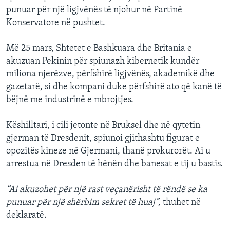
punuar për një ligjvënës të njohur në Partinë
Konservatore në pushtet.
Më 25 mars, Shtetet e Bashkuara dhe Britania e
akuzuan Pekinin për spiunazh kibernetik kundër
miliona njerëzve, përfshirë ligjvënës, akademikë dhe
gazetarë, si dhe kompani duke përfshirë ato që kanë të
bëjnë me industrinë e mbrojtjes.
Këshilltari, i cili jetonte në Bruksel dhe në qytetin
gjerman të Dresdenit, spiunoi gjithashtu figurat e
opozitës kineze në Gjermani, thanë prokurorët. Ai u
arrestua në Dresden të hënën dhe banesat e tij u bastis.
“Ai akuzohet për një rast veçanërisht të rëndë se ka
punuar për një shërbim sekret të huaj”,
thuhet në
deklaratë.