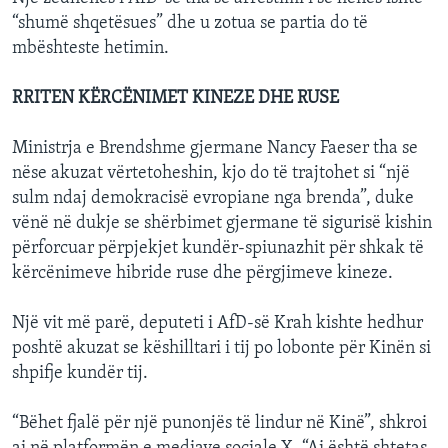
“shumë shqetësues” dhe u zotua se partia do të
mbështeste hetimin.
RRITEN KËRCËNIMET KINEZE DHE RUSE
Ministrja e Brendshme gjermane Nancy Faeser tha se
nëse akuzat vërtetoheshin, kjo do të trajtohet si “një
sulm ndaj demokracisë evropiane nga brenda”, duke
vënë në dukje se shërbimet gjermane të sigurisë kishin
përforcuar përpjekjet kundër-spiunazhit për shkak të
kërcënimeve hibride ruse dhe përgjimeve kineze.
Një vit më parë, deputeti i AfD-së Krah kishte hedhur
poshtë akuzat se këshilltari i tij po lobonte për Kinën si
shpifje kundër tij.
“Bëhet fjalë për një punonjës të lindur në Kinë”, shkroi