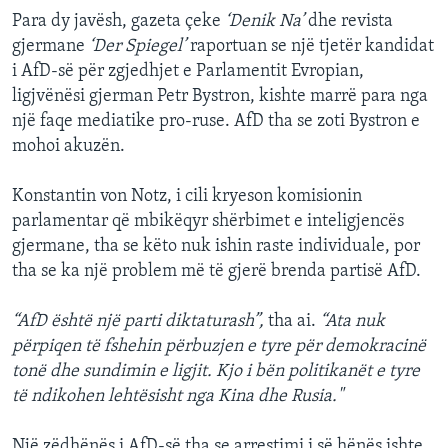
Para dy javësh, gazeta çeke
‘Denik Na’
dhe revista
gjermane
‘Der Spiegel’
raportuan se një tjetër kandidat
i AfD-së për zgjedhjet e Parlamentit Evropian,
ligjvënësi gjerman Petr Bystron, kishte marrë para nga
një faqe mediatike pro-ruse. AfD tha se zoti Bystron e
mohoi akuzën.
Konstantin von Notz, i cili kryeson komisionin
parlamentar që mbikëqyr shërbimet e inteligjencës
gjermane, tha se këto nuk ishin raste individuale, por
tha se ka një problem më të gjerë brenda partisë AfD.
“AfD është një parti diktaturash”,
tha ai.
“Ata nuk
përpiqen të fshehin përbuzjen e tyre për demokracinë
tonë dhe sundimin e ligjit. Kjo i bën politikanët e tyre
të ndikohen lehtësisht nga Kina dhe Rusia."
Një zëdhënës i AfD-së tha se arrestimi i së hënës ishte