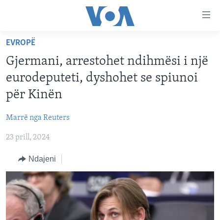
Lidhje
Kalo
në
EVROPË
faqen
FAQJA KRYESORE
kryesore
Gjermani, arrestohet ndihmësi i një
KATEGORITË
Kalo
eurodeputeti, dyshohet se spiunoi
tek
DITARI
AMERIKA
për Kinën
faqja
BALLKANI
kryesore
Learning English
Marrë nga Reuters
Kalo
EVROPA
tek
23 prill, 2024
FOLLOW US
BOTA
kërkimi
Ndajeni
MJEDISI
KULTURË
Gjuhët
SHKENCË DHE TEKNOLOGJI
SHËNDETËSI