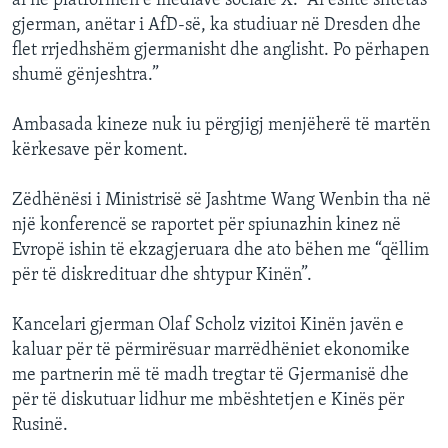
ai në platformën e mediave sociale X. “Ai është shtetas
gjerman, anëtar i AfD-së, ka studiuar në Dresden dhe
flet rrjedhshëm gjermanisht dhe anglisht. Po përhapen
shumë gënjeshtra.”
Ambasada kineze nuk iu përgjigj menjëherë të martën
kërkesave për koment.
Zëdhënësi i Ministrisë së Jashtme Wang Wenbin tha në
një konferencë se raportet për spiunazhin kinez në
Evropë ishin të ekzagjeruara dhe ato bëhen me “qëllim
për të diskredituar dhe shtypur Kinën”.
Kancelari gjerman Olaf Scholz vizitoi Kinën javën e
kaluar për të përmirësuar marrëdhëniet ekonomike
me partnerin më të madh tregtar të Gjermanisë dhe
për të diskutuar lidhur me mbështetjen e Kinës për
Rusinë.