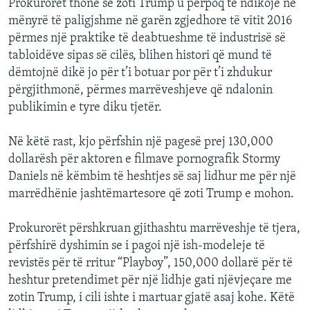
Prokurorët thonë se zoti Trump u përpoq të ndikojë në
mënyrë të paligjshme në garën zgjedhore të vitit 2016
përmes një praktike të deabtueshme të industrisë së
tabloidëve sipas së cilës, blihen histori që mund të
dëmtojnë dikë jo për t’i botuar por për t’i zhdukur
përgjithmonë, përmes marrëveshjeve që ndalonin
publikimin e tyre diku tjetër.
Në këtë rast, kjo përfshin një pagesë prej 130,000
dollarësh për aktoren e filmave pornografik Stormy
Daniels në këmbim të heshtjes së saj lidhur me për një
marrëdhënie jashtëmartesore që zoti Trump e mohon.
Prokurorët përshkruan gjithashtu marrëveshje të tjera,
përfshirë dyshimin se i pagoi një ish-modeleje të
revistës për të rritur “Playboy”, 150,000 dollarë për të
heshtur pretendimet për një lidhje gati njëvjeçare me
zotin Trump, i cili ishte i martuar gjatë asaj kohe. Këtë