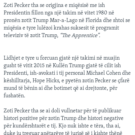
Zoti Pecker tha se origjina e miqësisë me ish
Presidentin fillon nga një takim në vitet 1980 në
pronën zotit Trump Mar-a-Lago në Florida dhe shtoi se
miqësia e tyre lulëzoi krahas suksesit të programit
televiziv të zotit Trump,
“The Apprentice”.
Lidhjet e tyre u forcuan gjatë një takimi në muajin
gusht të vitit 2015 në Kullën Trump gjatë të cilit ish
Presidenti, ish-avokati i tij personal Michael Cohen dhe
këshilltarja, Hope Hicks, e pyetën zotin Pecker se çfarë
mund të bënin ai dhe botimet që ai drejtonte, për
fushatën.
Zoti Pecker tha se ai doli vullnetar për të publikuar
histori pozitive për zotin Trump dhe histori negative
për kundërshtarët e tij. Kjo nuk ishte e tëra, tha ai,
duke iu treguar anëtarëve të jurisë së i kishte thënë