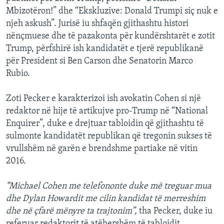
Mbizotëron!” dhe “Ekskluzive: Donald Trumpi siç nuk e
njeh askush”. Jurisë iu shfaqën gjithashtu histori
nënçmuese dhe të pazakonta për kundërshtarët e zotit
Trump, përfshirë ish kandidatët e tjerë republikanë
për President si Ben Carson dhe Senatorin Marco
Rubio.
Zoti Pecker e karakterizoi ish avokatin Cohen si një
redaktor në hije të artikujve pro-Trump në “National
Enquirer”, duke e drejtuar tabloidin që gjithashtu të
sulmonte kandidatët republikan që tregonin sukses të
vrullshëm në garën e brendshme partiake në vitin
2016.
“Michael Cohen me telefononte duke më treguar mua
dhe Dylan Howardit me cilin kandidat të merreshim
dhe në çfarë mënyre ta trajtonim”,
tha Pecker, duke iu
referuar redaktorit të atëhershëm të tabloidit.