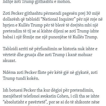
lidhje zoti Trump gjithashtu e mohon.
Zoti Pecker gjithashtu përmendi pagesën prej 30 mijë
dollarësh që tabloidi “National Inquirer” për një roje në
hyrjen e Kullës Trump për të blerë të drejtën mbi një
pretendim të tij se ai kishte dijeni se zoti Trump ishte
babai i një fëmije me një punonjëse të Kullës Trump.
Tabloidi arriti në përfundimin se historia nuk ishte e
vërtetë dhe gruaja dhe zoti Trump i kanë mohuar
akuzat.
Ndërsa zoti Pecker fliste për këtë gjë në gjykatë, zoti
Trump tundi kokën.
Ish botuesi Pecker tha kur dëgjoi për pretendimin,
menjëherë telefonoi avokatin Cohen, i cili tha se ishte
“absolutisht e pavërtetë”, por se ai do të shikonte nëse