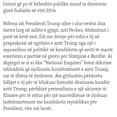
histori që po të bëheshin publike mund ta dëmtonin
gjatë fushatës së vitit 2016.
Ndërsa ish Presidenti Trump ishte i ulur vetëm disa
metra larg në sallën e gjyqit, zoti Pecker, dëshmitari i
parë në këtë rast, foli me detaje për rolin e tij në
prapaskenë në ngritjen e zotit Trump nga një i
sapoardhur në politikë në kandidatin që arriti të marrë
emërimin e partisë në garën për Shtëpinë e Bardhë. Ai
shpjegoi se si ai dhe “National Enquirer” botoi shkrime
tabloidësh që njollosnin kundërshtarët e zotit Trump,
me të dhëna të dyshimta. Ata gjithashtu përdorën
lidhjet e tij për të bllokuar historitë dëmtuese kundër
zotit Trump, përfshirë pretendimin e një aktoreje të
filmave për të rritur për një marrëdhënie të dyshuar
jashtëmartesore me kandidatin republikan për
President, vite më herët.