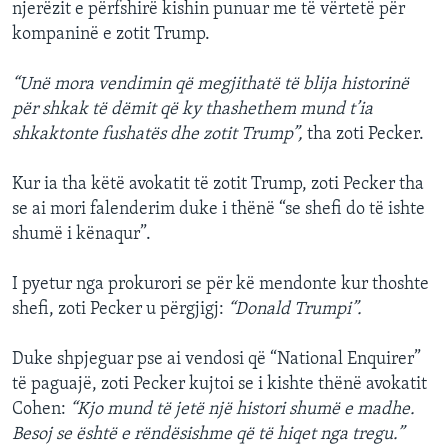
njerëzit e përfshirë kishin punuar me të vërtetë për
kompaninë e zotit Trump.
“Unë mora vendimin që megjithatë të blija historinë
për shkak të dëmit që ky thashethem mund t’ia
shkaktonte fushatës dhe zotit Trump”,
tha zoti Pecker.
Kur ia tha këtë avokatit të zotit Trump, zoti Pecker tha
se ai mori falenderim duke i thënë “se shefi do të ishte
shumë i kënaqur”.
I pyetur nga prokurori se për kë mendonte kur thoshte
shefi, zoti Pecker u përgjigj:
“Donald Trumpi”.
Duke shpjeguar pse ai vendosi që “National Enquirer”
të paguajë, zoti Pecker kujtoi se i kishte thënë avokatit
Cohen:
“Kjo mund të jetë një histori shumë e madhe.
Besoj se është e rëndësishme që të hiqet nga tregu.”