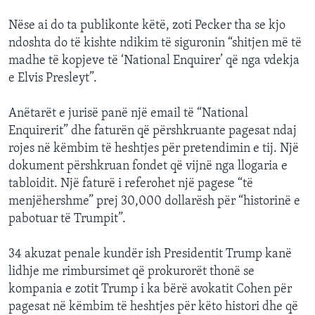
Nëse ai do ta publikonte këtë, zoti Pecker tha se kjo
ndoshta do të kishte ndikim të siguronin “shitjen më të
madhe të kopjeve të ‘National Enquirer’ që nga vdekja
e Elvis Presleyt”.
Anëtarët e jurisë panë një email të “National
Enquirerit” dhe faturën që përshkruante pagesat ndaj
rojes në këmbim të heshtjes për pretendimin e tij. Një
dokument përshkruan fondet që vijnë nga llogaria e
tabloidit. Një faturë i referohet një pagese “të
menjëhershme” prej 30,000 dollarësh për “historinë e
pabotuar të Trumpit”.
34 akuzat penale kundër ish Presidentit Trump kanë
lidhje me rimbursimet që prokurorët thonë se
kompania e zotit Trump i ka bërë avokatit Cohen për
pagesat në këmbim të heshtjes për këto histori dhe që