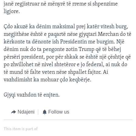
janë regjistruar në mënyrë të rreme si shpenzime
ligjore.
Çdo akuzë ka dënim maksimal prej katër vitesh burg,
megjithëse është e paqartë nëse gjyqtari Merchan do të
kërkonte ta dënonte ish Presidentin me burgim. Një
dënim nuk do ta pengonte zotin Trump që të bëhej
përsëri president, por për shkak se është një çështje që
po zhvillohet në nivel shtetëror e jo federal, ai nuk do
të mund të falte veten nëse shpallet fajtor. Ai
vazhdimisht ka mohuar çdo keqbërje.
Gjyqi vazhdon të enjten.
Ndajeni
Follow us
This item is part of