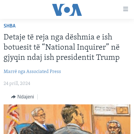
Lidhje
Kalo
në
SHBA
faqen
FAQJA KRYESORE
kryesore
Detaje të reja nga dëshmia e ish
KATEGORITË
Kalo
botuesit të “National Inquirer” në
tek
DITARI
AMERIKA
gjyqin ndaj ish presidentit Trump
faqja
BALLKANI
kryesore
Learning English
Marrë nga Associated Press
Kalo
EVROPA
tek
24 prill, 2024
FOLLOW US
BOTA
kërkimi
Ndajeni
MJEDISI
KULTURË
Gjuhët
SHKENCË DHE TEKNOLOGJI
SHËNDETËSI