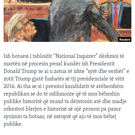
INTERVISTA
DITARI
Ish botuesi i tabloidit “National Inquirer” dëshmoi të
martën në procesin penal kundër ish Presidentit
Donald Trump se ai u zotua të ishte “sytë dhe veshët” e
zotit Trump gjatë fushatës së tij presidenciale të vitit
2016. Ai tha se si i premtoi kandidatit të atëhershëm
republikan se do të ndihmonte që të mos bëheshin
publike historitë që mund ta dëmtonin atë dhe madje
orkestroi blerjen e historisë së një personi pa pasur
synimin ta botuar, në mënyrë që ajo të mos bëhej
publike.