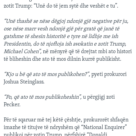
zotit Trump: “Unë do të jem sytë dhe veshët e tu”.
“Unë thashë se nëse dëgjoj ndonjë gjë negative për ju,
ose nëse marr vesh ndonjë gjë për gratë që janë të
gatshme të shesin historitë e tyre në lidhje me ish
Presidentin, do të njoftoja ish avokatin e zotit Trump,
Michael Cohen”,
në mënyrë që të drejtat mbi ato histori
të bliheshin dhe ato të mos dilnin kurrë publikisht.
“Kjo u bë që ato të mos publikohen?”
, pyeti prokurori
Joshua Steinglass.
“Po, që ato të mos publikoheshin”,
u përgjigj zoti
Pecker.
Për të sqaruar më tej këtë çështje, prokurorët shfaqën
imazhe të titujve të ndryshëm që “National Enquirer”
publikoi për zotin Trump, përfshirë “Donaldi