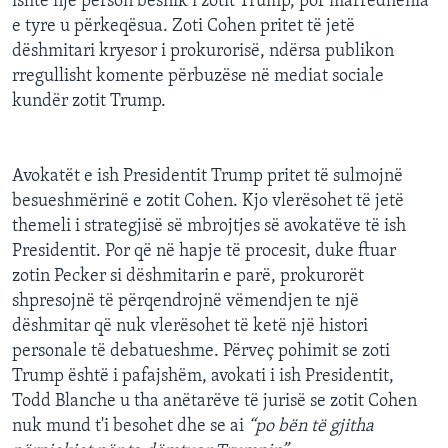
ishte një person besnik i zotit Trump, por marrëdhënia
e tyre u përkeqësua. Zoti Cohen pritet të jetë
dëshmitari kryesor i prokurorisë, ndërsa publikon
rregullisht komente përbuzëse në mediat sociale
kundër zotit Trump.
Avokatët e ish Presidentit Trump pritet të sulmojnë
besueshmërinë e zotit Cohen. Kjo vlerësohet të jetë
themeli i strategjisë së mbrojtjes së avokatëve të ish
Presidentit. Por që në hapje të procesit, duke ftuar
zotin Pecker si dëshmitarin e parë, prokurorët
shpresojnë të përqendrojnë vëmendjen te një
dëshmitar që nuk vlerësohet të ketë një histori
personale të debatueshme. Përveç pohimit se zoti
Trump është i pafajshëm, avokati i ish Presidentit,
Todd Blanche u tha anëtarëve të jurisë se zotit Cohen
nuk mund t'i besohet dhe se ai
“po bën të gjitha