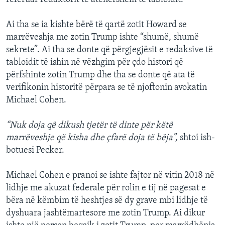
Ai tha se ia kishte bërë të qartë zotit Howard se
marrëveshja me zotin Trump ishte “shumë, shumë
sekrete”. Ai tha se donte që përgjegjësit e redaksive të
tabloidit të ishin në vëzhgim për çdo histori që
përfshinte zotin Trump dhe tha se donte që ata të
verifikonin historitë përpara se të njoftonin avokatin
Michael Cohen.
“Nuk doja që dikush tjetër të dinte për këtë
marrëveshje që kisha dhe çfarë doja të bëja”,
shtoi ish-
botuesi Pecker.
Michael Cohen e pranoi se ishte fajtor në vitin 2018 në
lidhje me akuzat federale për rolin e tij në pagesat e
bëra në këmbim të heshtjes së dy grave mbi lidhje të
dyshuara jashtëmartesore me zotin Trump. Ai dikur