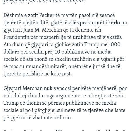
përpjekjet për ta dëmtuar Trumpin”.
Dëshmia e zotit Pecker të martën pasoi një seancë
tjetër të njejtën ditë, gjatë të cilës prokurorët i kërkuan
gjyqtarit Juan M. Merchan që ta dënonte ish
Presidentin për mospërfillje të urdhërave të gjykatës.
Ata duan që gjyqtari ta gjobisë zotin Trump me 1000
dollarë për secilin prej 10 publikimeve në media
sociale që ata thonë se shkelin urdhërin e gjyqtarit për
të mos sulmuar dëshmitarët, anëtarët e jurisë dhe të
tjerët të përfshirë në këtë rast.
Gjyqtari Merchan nuk vendosi për këtë menjëherë, por
nuk dukej i bindur nga argumentet e mbrojtjes të zotit
Trump që thonin se përmes publikimeve në media
sociale ai po i përgjigjej sulmeve të të tjerëve dhe ishte
përpjekur të zbatonte urdhrin.