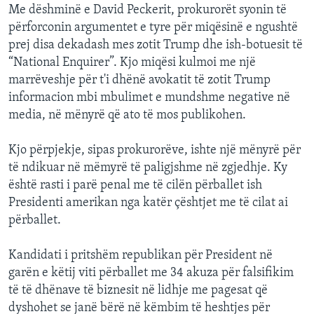
Me dëshminë e David Peckerit, prokurorët syonin të
përforconin argumentet e tyre për miqësinë e ngushtë
prej disa dekadash mes zotit Trump dhe ish-botuesit të
“National Enquirer”. Kjo miqësi kulmoi me një
marrëveshje për t'i dhënë avokatit të zotit Trump
informacion mbi mbulimet e mundshme negative në
media, në mënyrë që ato të mos publikohen.
Kjo përpjekje, sipas prokurorëve, ishte një mënyrë për
të ndikuar në mëmyrë të paligjshme në zgjedhje. Ky
është rasti i parë penal me të cilën përballet ish
Presidenti amerikan nga katër çështjet me të cilat ai
përballet.
Kandidati i pritshëm republikan për President në
garën e këtij viti përballet me 34 akuza për falsifikim
të të dhënave të biznesit në lidhje me pagesat që
dyshohet se janë bërë në këmbim të heshtjes për