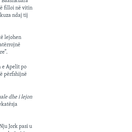
 e Baashkuara
filloi në vitin
uza ndaj tij
të lejohen
atërrojnë
re”.
 e Apelit po
ë përfshijnë
ale dhe i lejon
ykatësja
Nju Jork pasi u