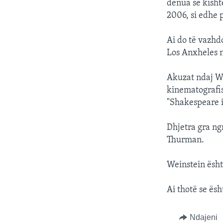
dënua se kishte
2006, si edhe 
Ai do të vazhd
Los Anxheles n
Akuzat ndaj We
kinematografis
"Shakespeare i
Dhjetra gra ng
Thurman.
Weinstein ësh
Ai thotë se ës
Ndajeni