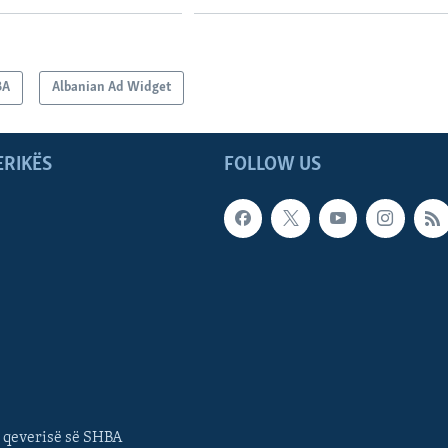
BA
Albanian Ad Widget
ERIKËS
FOLLOW US
 qeverisë së SHBA