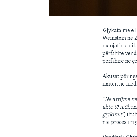
Gjykata më e l
Weinstein në 2
manjatin e di
përfshirë vend
përfshirë në çë
Akuzat për ng
nxitën në medi
“Ne arrijmë në
akte të mëhers
gjykimit”,
thuh
një proces i ri 