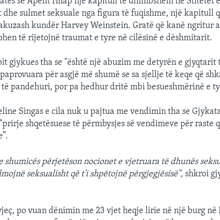
atës së Apelit rihap një kapitull të dhimbshëm në Shtetet
dhe sulmet seksuale nga figura të fuqishme, një kapitull që 
kuzash kundër Harvey Weinstein. Gratë që kanë ngritur ak
hen të rijetojnë traumat e tyre në cilësinë e dëshmitarit.
it gjykues tha se "është një abuzim me detyrën e gjyqtarit 
paprovuara për asgjë më shumë se sa sjellje të keqe që shk
jë të pandehuri, por pa hedhur dritë mbi besueshmërinë e ty
line Singas e cila nuk u pajtua me vendimin tha se Gjykata
"prirje shqetësuese të përmbysjes së vendimeve për raste q
”.
 shumicës përjetëson nocionet e vjetruara të dhunës seksu
mojnë seksualisht që t'i shpëtojnë përgjegjësisë",
shkroi gj
vjeç, po vuan dënimin me 23 vjet heqje lirie në një burg në 