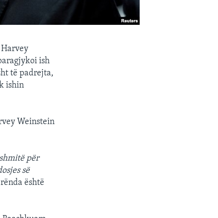
e Harvey
paragjykoi ish
t të padrejta,
k ishin
rvey Weinstein
ëshmitë për
osjes së
 rënda është