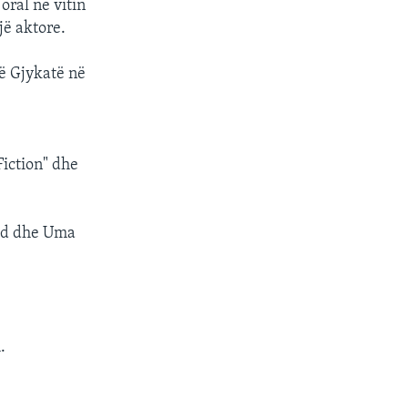
oral në vitin
jë aktore.
jë Gjykatë në
e
Fiction" dhe
udd dhe Uma
.