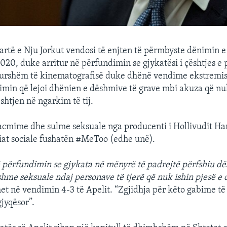
artë e Nju Jorkut vendosi të enjten të përmbyste dënimin 
020, duke arritur në përfundimin se gjykatësi i çështjes e 
kurshëm të kinematografisë duke dhënë vendime ekstremish
imin që lejoi dhënien e dëshmive të grave mbi akuza që nu
shtjen në ngarkim të tij.
acmime dhe sulme seksuale nga producenti i Hollivudit Ha
at sociale fushatën #MeToo (edhe unë).
 përfundimin se gjykata në mënyrë të padrejtë përfshiu d
hme seksuale ndaj personave të tjerë që nuk ishin pjesë e d
et në vendimin 4-3 të Apelit. “Zgjidhja për këto gabime të
gjyqësor”.