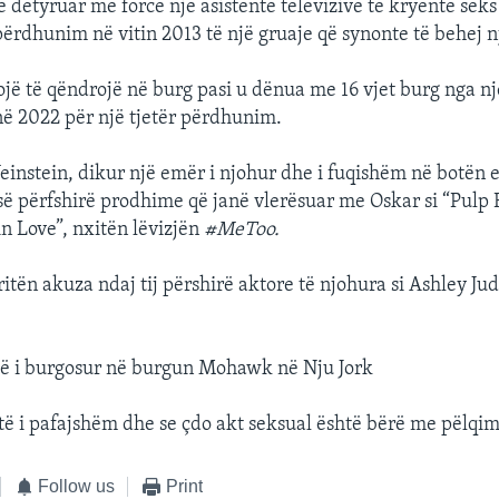
 detyruar me forcë një asistente televizive të kryente seks 
përdhunim në vitin 2013 të një gruaje që synonte të behej n
ojë të qëndrojë në burg pasi u dënua me 16 vjet burg nga n
ë 2022 për një tjetër përdhunim.
instein, dikur një emër i njohur dhe i fuqishëm në botën 
ë përfshirë prodhime që janë vlerësuar me Oskar si “Pulp 
n Love”, nxitën lëvizjën
#MeToo.
ritën akuza ndaj tij përshirë aktore të njohura si Ashley J
të i burgosur në burgun Mohawk në Nju Jork
htë i pafajshëm dhe se çdo akt seksual është bërë me pëlqim
Follow us
Print