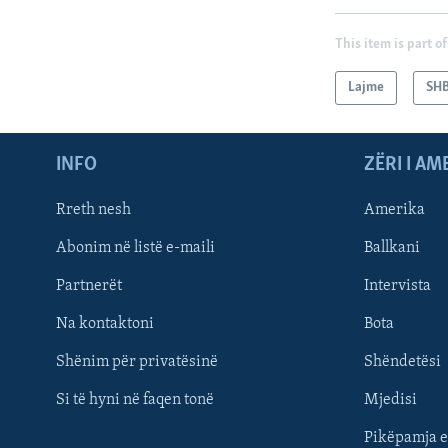
This item is part of
Lajme
SH
INFO
ZËRI I AM
Rreth nesh
Amerika
Abonim në listë e-maili
Ballkani
Partnerët
Intervista
Learning English
Na kontaktoni
Bota
FOLLOW US
Shënim për privatësinë
Shëndetësi
Si të hyni në faqen tonë
Mjedisi
Pikëpamja e