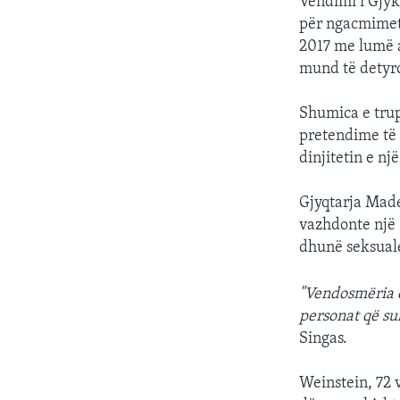
Vendimi i Gjyk
për ngacmimet 
2017 me lumë a
mund të detyro
Shumica e trup
pretendime të 
dinjitetin e n
Gjyqtarja Made
vazhdonte një 
dhunë seksuale
"Vendosmëria e
personat që sul
Singas.
Weinstein, 72 