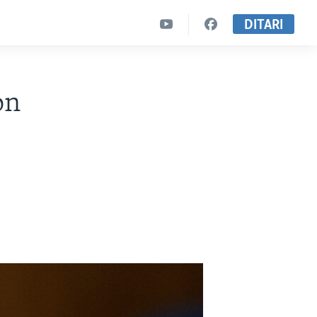
DITARI
on