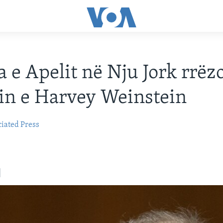
a e Apelit në Nju Jork rrëz
n e Harvey Weinstein
iated Press