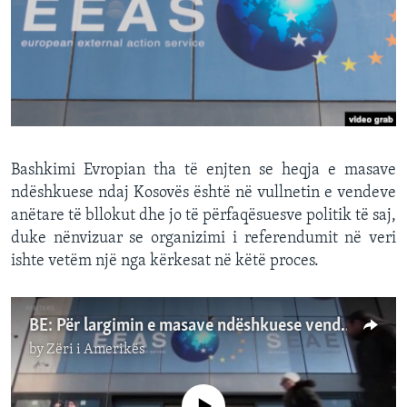
INTERVISTA
DITARI
Bashkimi Evropian tha të enjten se heqja e masave
ndëshkuese ndaj Kosovës është në vullnetin e vendeve
anëtare të bllokut dhe jo të përfaqësuesve politik të saj,
duke nënvizuar se organizimi i referendumit në veri
ishte vetëm një nga kërkesat në këtë proces.
BE: Për largimin e masave ndëshkuese vendosin vendet anëtare dhe jo politikanët në Kosovë
by
Zëri i Amerikës
No media source currently available