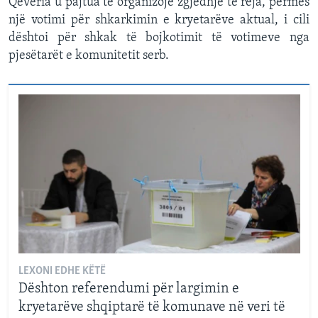
Qeveria u pajtua të organizojë zgjedhje të reja, përmes
një votimi për shkarkimin e kryetarëve aktual, i cili
dështoi për shkak të bojkotimit të votimeve nga
pjesëtarët e komunitetit serb.
LEXONI EDHE KËTË
Dështon referendumi për largimin e
kryetarëve shqiptarë të komunave në veri të