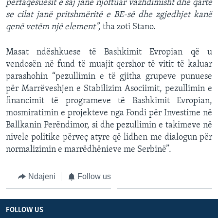
përfaqësuesit e saj janë njoftuar vazhdimisht dhe qartë
se cilat janë pritshmëritë e BE-së dhe zgjedhjet kanë
qenë vetëm një element”,
tha zoti Stano.
Masat ndëshkuese të Bashkimit Evropian që u
vendosën në fund të muajit qershor të vitit të kaluar
parashohin “pezullimin e të gjitha grupeve punuese
për Marrëveshjen e Stabilizim Asociimit, pezullimin e
financimit të programeve të Bashkimit Evropian,
mosmiratimin e projekteve nga Fondi për Investime në
Ballkanin Perëndimor, si dhe pezullimin e takimeve në
nivele politike përveç atyre që lidhen me dialogun për
normalizimin e marrëdhënieve me Serbinë”.
Ndajeni
Follow us
FOLLOW US