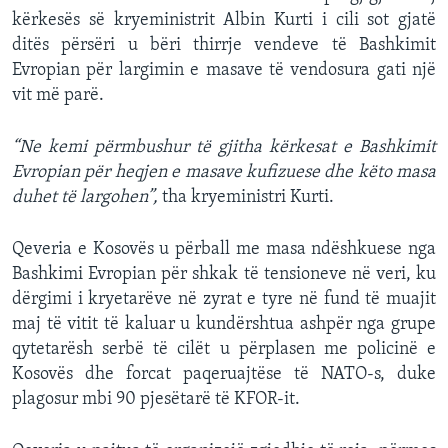
kërkesës së kryeministrit Albin Kurti i cili sot gjatë
ditës përsëri u bëri thirrje vendeve të Bashkimit
Evropian për largimin e masave të vendosura gati një
vit më parë.
“Ne kemi përmbushur të gjitha kërkesat e Bashkimit
Evropian për heqjen e masave kufizuese dhe këto masa
duhet të largohen”,
tha kryeministri Kurti.
Qeveria e Kosovës u përball me masa ndëshkuese nga
Bashkimi Evropian për shkak të tensioneve në veri, ku
dërgimi i kryetarëve në zyrat e tyre në fund të muajit
maj të vitit të kaluar u kundërshtua ashpër nga grupe
qytetarësh serbë të cilët u përplasen me policinë e
Kosovës dhe forcat paqeruajtëse të NATO-s, duke
plagosur mbi 90 pjesëtarë të KFOR-it.