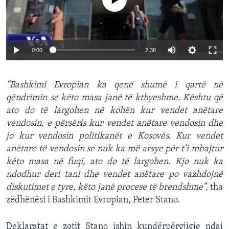
0:00
2:38
“Bashkimi Evropian ka qenë shumë i qartë në
qëndrimin se këto masa janë të kthyeshme. Kështu që
ato do të largohen në kohën kur vendet anëtare
vendosin, e përsëris kur vendet anëtare vendosin dhe
jo kur vendosin politikanët e Kosovës. Kur vendet
anëtare të vendosin se nuk ka më arsye për t’i mbajtur
këto masa në fuqi, ato do të largohen. Kjo nuk ka
ndodhur deri tani dhe vendet anëtare po vazhdojnë
diskutimet e tyre, këto janë procese të brendshme”,
tha
zëdhënësi i Bashkimit Evropian, Peter Stano.
Deklaratat e zotit Stano ishin kundërpërgjigje ndaj