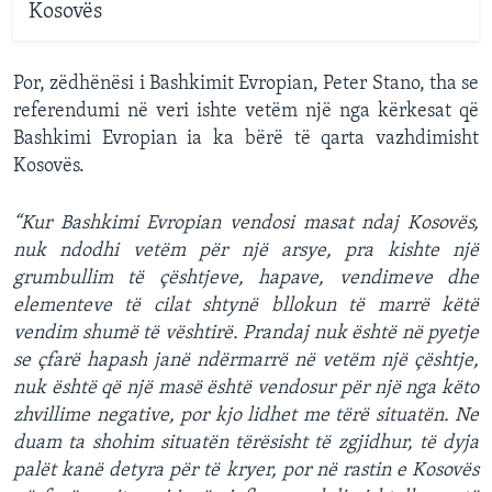
Kosovës
Por, zëdhënësi i Bashkimit Evropian, Peter Stano, tha se
referendumi në veri ishte vetëm një nga kërkesat që
Bashkimi Evropian ia ka bërë të qarta vazhdimisht
Kosovës.
“Kur Bashkimi Evropian vendosi masat ndaj Kosovës,
nuk ndodhi vetëm për një arsye, pra kishte një
grumbullim të çështjeve, hapave, vendimeve dhe
elementeve të cilat shtynë bllokun të marrë këtë
vendim shumë të vështirë. Prandaj nuk është në pyetje
se çfarë hapash janë ndërmarrë në vetëm një çështje,
nuk është që një masë është vendosur për një nga këto
zhvillime negative, por kjo lidhet me tërë situatën. Ne
duam ta shohim situatën tërësisht të zgjidhur, të dyja
palët kanë detyra për të kryer, por në rastin e Kosovës