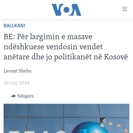
Lidhje
Kalo
në
BALLKANI
faqen
FAQJA KRYESORE
kryesore
BE: Për largimin e masave
KATEGORITË
Kalo
ndëshkuese vendosin vendet
tek
DITARI
AMERIKA
anëtare dhe jo politikanët në Kosovë
faqja
BALLKANI
kryesore
Learning English
Leonat Shehu
Kalo
EVROPA
tek
02 maj, 2024
FOLLOW US
BOTA
kërkimi
Ndajeni
MJEDISI
KULTURË
Gjuhët
SHKENCË DHE TEKNOLOGJI
SHËNDETËSI